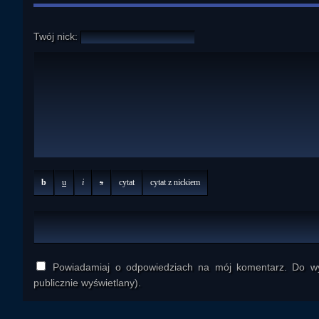
Twój nick:
b
u
i
s
cytat
cytat z nickiem
Powiadamiaj o odpowiedziach na mój komentarz. Do wys
publicznie wyświetlany).