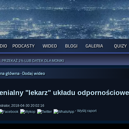
DIO
PODCASTY
WIDEO
BLOGI
GALERIA
QUIZY
ROGRAM NA NAJBLIŻSZY TYDZIEŃ
WYPRÓBUJ NASZE OFICJALNE APLIKACJE
:
PRZEKAŻ 1% LUB DATEK DLA MONIKI
ĄŻKI AUTORSTWA
A. MIAZGI
I
D. TRELI
ANORMALNEGO BLOGA
I POCZUJ SIĘ JAK REDAKTOR
ona główna
·
Dodaj wideo
enialny "lekarz" układu odpornościow
strator, 2018-04-30 20:02:16
·
Wyślij raport