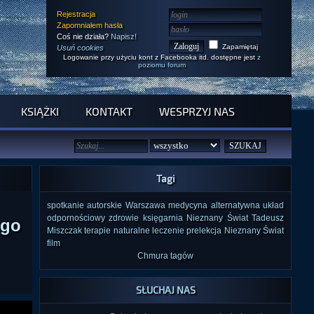
Rejestracja
Zapomniałem hasła
Coś nie działa?
Napisz!
Zapamiętaj
Usuń cookies
Logowanie przy użyciu kont z Facebooka itd. dostępne jest
z
poziomu forum
KSIĄŻKI
KONTAKT
WESPRZYJ NAS
Tagi
spotkanie autorskie
Warszawa
medycyna alternatywna
układ
odpornościowy
zdrowie
księgarnia Nieznany Świat
Tadeusz
ego
Miszczak
terapie naturalne
leczenie
prelekcja
Nieznany Świat
film
Chmura tagów
SŁUCHAJ NAS