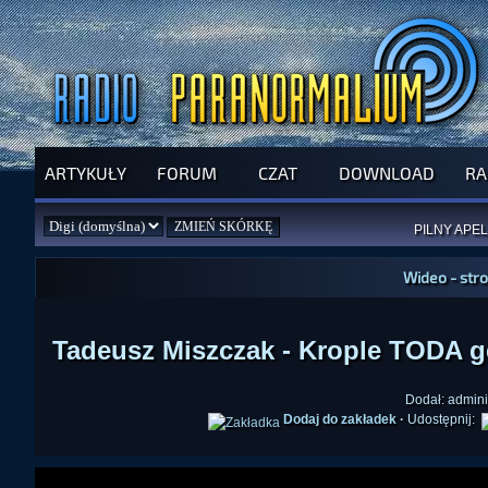
ARTYKUŁY
FORUM
CZAT
DOWNLOAD
RA
SPRAWDŹ P
JUŻ DZIŚ 
PILNY APEL
NOWE KSI
ZAŁOŻ
PAR
Wideo - str
Tadeusz Miszczak - Krople TODA g
Dodał: admini
Dodaj do zakładek
·
Udostępnij: