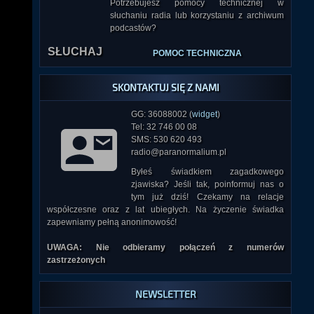
Potrzebujesz pomocy technicznej w
słuchaniu radia lub korzystaniu z archiwum
podcastów?
SŁUCHAJ
POMOC TECHNICZNA
SKONTAKTUJ SIĘ Z NAMI
GG: 36088002 (
widget
)
Tel: 32 746 00 08
SMS: 530 620 493
radio@paranormalium.pl
Byłeś świadkiem zagadkowego
zjawiska? Jeśli tak, poinformuj nas o
tym już dziś! Czekamy na relacje
współczesne oraz z lat ubiegłych. Na życzenie świadka
zapewniamy pełną anonimowość!
UWAGA: Nie odbieramy połączeń z numerów
zastrzeżonych
NEWSLETTER