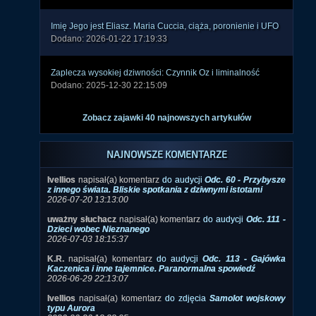
Imię Jego jest Eliasz. Maria Cuccia, ciąża, poronienie i UFO
Dodano: 2026-01-22 17:19:33
Zaplecza wysokiej dziwności: Czynnik Oz i liminalność
Dodano: 2025-12-30 22:15:09
Zobacz zajawki 40 najnowszych artykułów
NAJNOWSZE KOMENTARZE
Ivellios
napisał(a) komentarz
do audycji
Odc. 60 - Przybysze
z innego świata. Bliskie spotkania z dziwnymi istotami
2026-07-20 13:13:00
uważny słuchacz
napisał(a) komentarz
do audycji
Odc. 111 -
Dzieci wobec Nieznanego
2026-07-03 18:15:37
K.R.
napisał(a) komentarz
do audycji
Odc. 113 - Gajówka
Kaczenica i inne tajemnice. Paranormalna spowiedź
2026-06-29 22:13:07
Ivellios
napisał(a) komentarz
do zdjęcia
Samolot wojskowy
typu Aurora