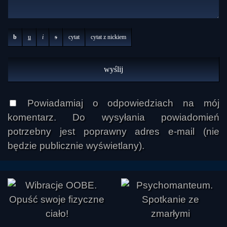
b
u
i
s
cytat
cytat z nickiem
Powiadamiaj o odpowiedziach na mój
komentarz. Do wysyłania powiadomień
potrzebny jest poprawny adres e-mail (nie
będzie publicznie wyświetlany).