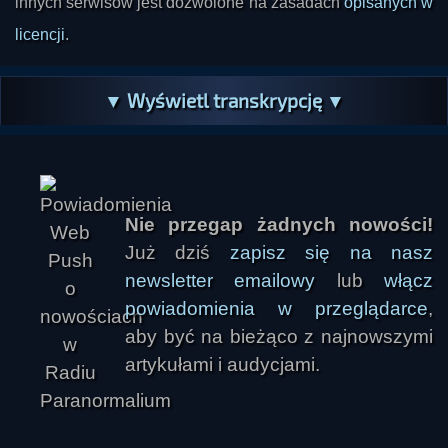
innych serwisów jest dozwolone na zasadach
opisanych w
licencji
.
▼ Wyświetl transkrypcję ▼
Nie przegap żadnych nowości!
Już dziś
zapisz się na nasz
newsletter emailowy
lub
włącz
powiadomienia w przeglądarce
,
aby być na bieżąco z najnowszymi
artykułami i audycjami.