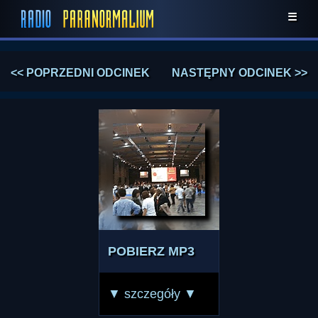
☰
<< POPRZEDNI ODCINEK
NASTĘPNY ODCINEK >>
POBIERZ MP3
▼ szczegóły ▼