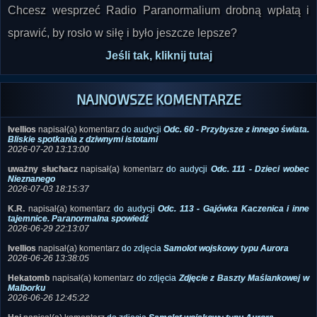
Chcesz wesprzeć Radio Paranormalium drobną wpłatą i
sprawić, by rosło w siłę i było jeszcze lepsze?
Jeśli tak, kliknij tutaj
NAJNOWSZE KOMENTARZE
Ivellios
napisał(a) komentarz
do audycji
Odc. 60 - Przybysze z innego świata.
Bliskie spotkania z dziwnymi istotami
2026-07-20 13:13:00
uważny słuchacz
napisał(a) komentarz
do audycji
Odc. 111 - Dzieci wobec
Nieznanego
2026-07-03 18:15:37
K.R.
napisał(a) komentarz
do audycji
Odc. 113 - Gajówka Kaczenica i inne
tajemnice. Paranormalna spowiedź
2026-06-29 22:13:07
Ivellios
napisał(a) komentarz
do zdjęcia
Samolot wojskowy typu Aurora
2026-06-26 13:38:05
Hekatomb
napisał(a) komentarz
do zdjęcia
Zdjęcie z Baszty Maślankowej w
Malborku
2026-06-26 12:45:22