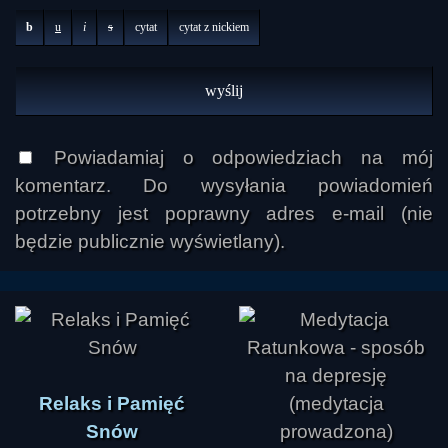
b
u
i
s
cytat
cytat z nickiem
Powiadamiaj o odpowiedziach na mój
komentarz. Do wysyłania powiadomień
potrzebny jest poprawny adres e-mail (nie
będzie publicznie wyświetlany).
Relaks i Pamięć
Snów