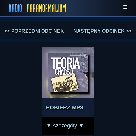
☰
<< POPRZEDNI ODCINEK
NASTĘPNY ODCINEK >>
POBIERZ MP3
▼ szczegóły ▼