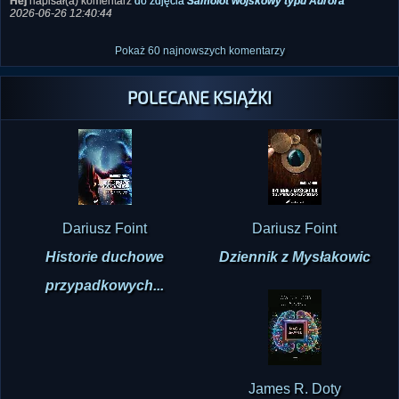
Hej
napisał(a) komentarz
do zdjęcia
Samolot wojskowy typu Aurora
2026-06-26 12:40:44
Pokaż 60 najnowszych komentarzy
POLECANE KSIĄŻKI
Dariusz Foint
Dariusz Foint
Historie duchowe
Dziennik z Mysłakowic
przypadkowych...
James R. Doty