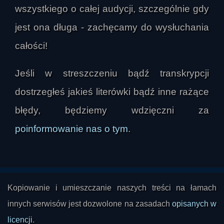
wszystkiego o całej audycji, szczególnie gdy
wydarzenie nie przypominało komercyjnego 
coachingu ani pustych haseł o sukcesie, lecz 
jest ona długa - zachęcamy do wysłuchania
skupiało się na odpowiedzialności, wspólnocie, 
całości!
sprawczości, rodzinie i męskiej dojrzałości. 
Zwraca uwagę na nacisk na przejście od 
Jeśli w streszczeniu bądź transkrypcji
deklaracji do działania, potrzebę zakorzenienia 
dostrzegłeś jakieś literówki bądź inne rażące
duchowości w codzienności, znaczenie biologii, 
relacji i porządku w życiu oraz na tęsknotę za 
błędy, będziemy wdzięczni za
rytuałem przejścia, który kiedyś miał prowadzić 
poinformowanie nas o tym
.
chłopca do dorosłości. Widzi w tym zarówno 
próbę powrotu do tradycyjnych ról, jak i 
odpowiedź na chaos współczesności. Zauważa 
też, że festiwal był miejscem szukania sensu, 
Kopiowanie i umieszczanie naszych treści na łamach
kierunku i stabilności, a nie manifestem 
innych serwisów jest dozwolone na zasadach
opisanych w
ideologicznym. W tym kontekście mówi o 
potrzebie wspólnoty i sensu jako o czymś 
licencji
.