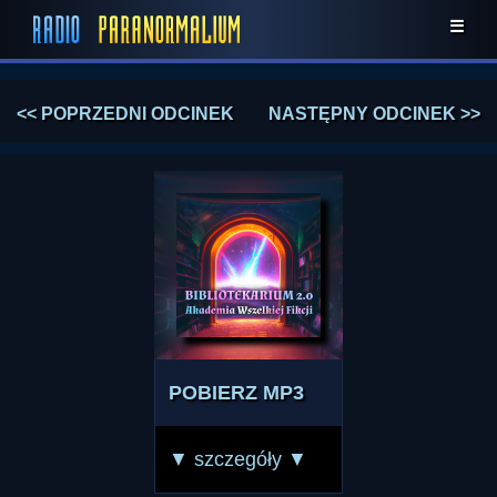
☰
<< POPRZEDNI ODCINEK
NASTĘPNY ODCINEK >>
POBIERZ MP3
▼ szczegóły ▼