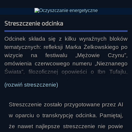
Słowne interludium 01:32:14
MAUPA - Adam Allsuch Boardman -
Streszczenie odcinka
Ilustrowana historia UFO 01:40:14
Słowne interludium 01:54:12
Odcinek składa się z kilku wyraźnych bloków 
Z archiwum ABW 01:54:56
tematycznych: refleksji Marka Żelkowskiego po 
Słowo na dobranoc 02:55:30
wizycie na festiwalu „Mężowie Czynu”, 
omówienia czerwcowego numeru „Nieznanego 
Świata”, filozoficznej opowieści o Ibn Tufajlu, 
recenzji węgierskiej antologii grozy oraz poleceń 
(rozwiń streszczenie)
książkowych i opowiadań prozatorskich.

Streszczenie zostało przygotowane przez AI
Najdłuższa pierwsza część audycji poświęcona 
jest festiwalowi „Mężowie Czynu”, który 
w oparciu o transkrypcję odcinka. Pamiętaj,
prowadzący relacjonuje z wyraźnym uznaniem, 
że nawet najlepsze streszczenie nie powie
choć bez bezkrytyczności. Podkreśla, że 