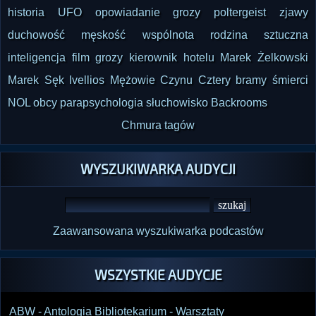
historia UFO
opowiadanie grozy
poltergeist
zjawy
Po tym następuje opowiadanie Marka Tomasika 
Czarna dziura, utrzymane w konwencji 
duchowość
męskość
wspólnota
rodzina
sztuczna
humorystycznej fantastyki naukowej. Dwaj 
inteligencja
film grozy
kierownik hotelu
Marek Żelkowski
studenci-pracownicy laboratorium oglądają 
Marek Sęk Ivellios
Mężowie Czynu
Cztery bramy śmierci
projekt układu planetarnego, w którym ich 
NOL
obcy
parapsychologia
słuchowisko
Backrooms
kolega stworzył czarną dziurę jako rodzaj 
Chmura tagów
kosmicznego „wentylu bezpieczeństwa” i 
element kończący życie gwiazd. W dalszym 
WYSZUKIWARKA AUDYCJI
ciągu okazuje się, że wspólny projekt przyjaciół 
obejmuje stworzenie inteligentnego życia na 
planecie podobnej do Ziemi. Bohaterowie 
obserwują rozwój cywilizacji, jej wojny, upadki i 
Zaawansowana wyszukiwarka podcastów
kolejne katastrofy kosmiczne, a potem muszą 
tłumaczyć się rektorowi uczelni z naruszenia 
WSZYSTKIE AUDYCJE
regulaminu, który zabrania tworzenia życia 
podobnego do stwórcy. Narracja łączy humor, 
ABW - Antologia Bibliotekarium - Warsztaty