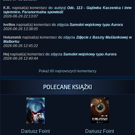
2026-07-03 18:15:37
K.R.
napisał(a) komentarz
do audycji
Odc. 113 - Gajówka Kaczenica i inne
tajemnice. Paranormalna spowiedź
2026-06-29 22:13:07
Ivellios
napisał(a) komentarz
do zdjęcia
Samolot wojskowy typu Aurora
2026-06-26 13:38:05
Hekatomb
napisał(a) komentarz
do zdjęcia
Zdjęcie z Baszty Maślankowej w
Malborku
2026-06-26 12:45:22
Hej
napisał(a) komentarz
do zdjęcia
Samolot wojskowy typu Aurora
2026-06-26 12:40:44
Pokaż 60 najnowszych komentarzy
POLECANE KSIĄŻKI
Dariusz Foint
Dariusz Foint