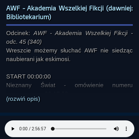
AWF - Akademia Wszelkiej Fikcji (dawniej:
Bibliotekarium)
Odcinek:
AWF - Akademia Wszelkiej Fikcji -
odc. 45 (340)
Wreszcie możemy słuchać AWF nie siedząc
naubierani jak eskimosi.
START 00:00:00
Nieznany Świat - omówienie numeru
czerwcowego 00:17:08
(rozwiń opis)
Korepetycje filozoficzne - Ibn Tudajl 00:38:19
Marek Tomasik - Czarna Dziura 00:49:13
Słowne interludium 01:16:08
Filmotekarium - A halál négy kapuja (Cztery
bramy śmierci) 01:16:42