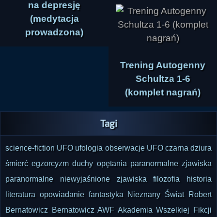
na depresję
przypowieści. Centralną postacią opowieści jest 
(medytacja
Haj, który dorasta samotnie na bezludnej wyspie 
prowadzona)
i sam, wyłącznie dzięki obserwacji oraz 
rozumowi, dochodzi do prawdy o świecie, 
pierwszej przyczynie i porządku rzeczywistości. 
Trening Autogenny
Później doświadcza także kontemplacji i 
Schultza 1-6
mistycznego zjednoczenia z absolutem. Gdy 
(komplet nagrań)
spotyka Absalda, okazuje się, że prawdy 
odkryte rozumem są zbieżne z religią. Ibn Tufajl 
Tagi
pokazuje jednak także ograniczenia 
komunikacji: ludzie często wolą symbole i proste 
science-fiction
UFO
ufologia
obserwacje UFO
czarna dziura
opowieści niż wymagającą metafizykę. 
śmierć
egzorcyzm
duchy
opętania
paranormalne
zjawiska
Prowadzący podkreśla aktualność tej 
paranormalne
niewyjaśnione zjawiska
filozofia
historia
średniowiecznej książki i jej wpływ na 
literatura
opowiadanie
fantastyka
Nieznany Świat
Robert
późniejszą myśl europejską.

Bernatowicz
Bernatowicz
AWF
Akademia Wszelkiej Fikcji