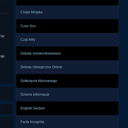
Chata Mistyka
znym 
, że 
anem 
Czas Snu
tydy 
nie
h do 
Czat Infry
Debaty (nie)kontrolowane
nie
nych 
nego 
Debaty Ufologiczne Online
w tę 
pach 
Dotknięcie Nieznanego
e są 
Dziwne Informacje
nano 
arek 
English Section
zcze 
ię o 
Facta Incognita
ej z 