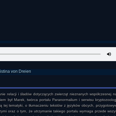
nie relacji i śladów dotyczących zwierząt nieznanych współczesnej na
em był Marek, twórca portalu Paranormalium i serwisu kryptozoologia
ją tej tematyki, o tłumaczeniu tekstów z języków obcych, przygotowyw
ymi oraz o tym, że utrzymanie takiego portalu wymaga przede wszys