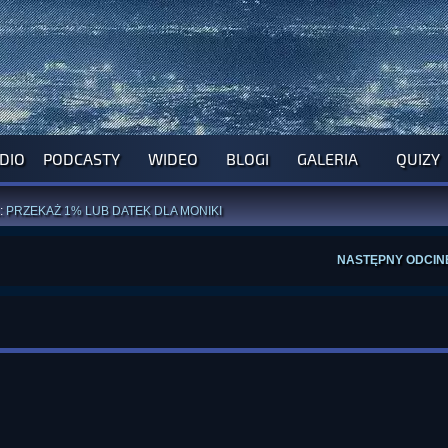
DIO
PODCASTY
WIDEO
BLOGI
GALERIA
QUIZY
ROGRAM NA NAJBLIŻSZY TYDZIEŃ
WYPRÓBUJ NASZE OFICJALNE APLIKACJE
:
PRZEKAŻ 1% LUB DATEK DLA MONIKI
ĄŻKI AUTORSTWA
A. MIAZGI
I
D. TRELI
ANORMALNEGO BLOGA
I POCZUJ SIĘ JAK REDAKTOR
NASTĘPNY ODCIN