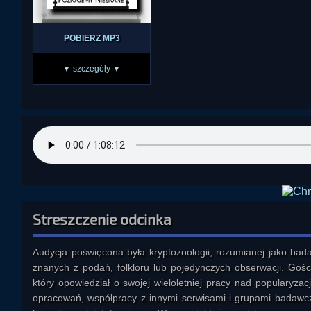
POBIERZ MP3
▼ szczegóły ▼
Streszczenie odcinka
Audycja poświęcona była kryptozoologii, rozumianej jako bada
znanych z podań, folkloru lub pojedynczych obserwacji. Gości
który opowiedział o swojej wieloletniej pracy nad popularyzac
opracowań, współpracy z innymi serwisami i grupami badawcz