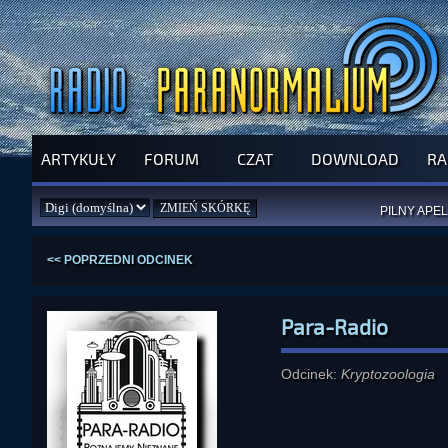
ARTYKUŁY
FORUM
CZAT
DOWNLOAD
RA
SPRAWDŹ P
JUŻ DZIŚ 
PILNY APEL
NOWE KSI
ZAŁOŻ
PAR
<< POPRZEDNI ODCINEK
Para-Radio
Odcinek:
Kryptozoologia