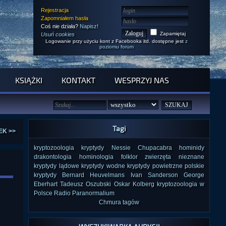
Rejestracja
Zapomniałem hasła
Coś nie działa?
Napisz!
Zapamiętaj
Usuń cookies
Logowanie przy użyciu kont z Facebooka itd. dostępne jest
z
poziomu forum
KSIĄŻKI
KONTAKT
WESPRZYJ NAS
Tagi
EK >>
kryptozoologia
kryptydy
Nessie
Chupacabra
hominidy
drakontologia
hominologia
folklor
zwierzęta nieznane
kryptydy lądowe
kryptydy wodne
kryptydy powietrzne
polskie
kryptydy
Bernard Heuvelmans
Ivan Sanderson
George
Eberhart
Tadeusz Oszubski
Oskar Kolberg
kryptozoologia w
Polsce
Radio Paranormalium
Chmura tagów