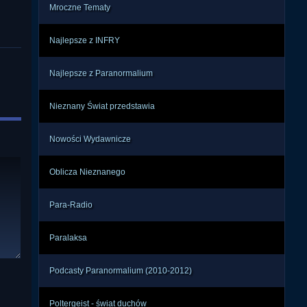
być, 
Mroczne Tematy
Najlepsze z INFRY
i, w 
rmy. 
Najlepsze z Paranormalium
rzez 
dło, 
Nieznany Świat przedstawia
eń o 
Nowości Wydawnicze
dy w 
arek 
Oblicza Nieznanego
łt i 
ąt.

Para-Radio
zęta 
Paralaksa
zy z 
jako 
Podcasty Paranormalium (2010-2012)
 jak 
ktem 
Poltergeist - świat duchów