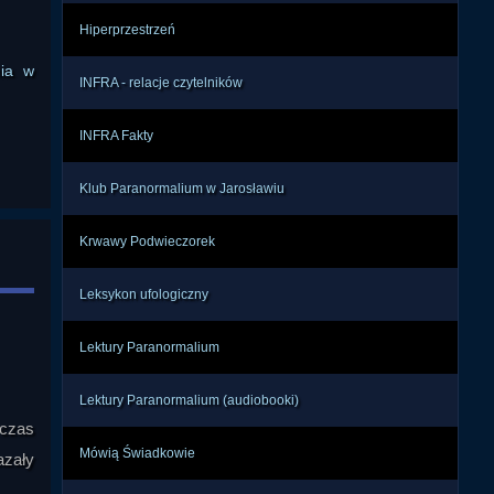
rych 
Hiperprzestrzeń
e do 
nia w
INFRA - relacje czytelników
ckie 
INFRA Fakty
ną z 
ła z 
dzał 
Klub Paranormalium w Jarosławiu
Krwawy Podwieczorek
taki 
obne 
Leksykon ufologiczny
jako 
 był 
Lektury Paranormalium
cnej 
Lektury Paranormalium (audiobooki)
 czas
gii, 
Mówią Świadkowie
nie: 
azały
niej 