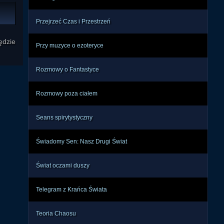
acab 
Przejrzeć Czas i Przestrzeń
ty z 
ędzie
cych 
Przy muzyce o ezoteryce
nych 
ęści 
Rozmowy o Fantastyce
rząt 
acje 
Rozmowy poza ciałem
Seans spirytystyczny
one. 
 się 
Świadomy Sen: Nasz Drugi Świat
Świat oczami duszy
Telegram z Krańca Świata
Teoria Chaosu