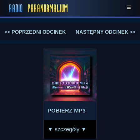
☰
<< POPRZEDNI ODCINEK
NASTĘPNY ODCINEK >>
POBIERZ MP3
▼ szczegóły ▼