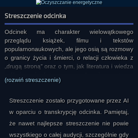
Słowne interludium 02:07:56
Streszczenie odcinka
Kamila Ciołko-Borkowska - Za winklem (czyta
Marek Sęk "Ivellios") 02:08:58
Odcinek ma charakter wielowątkowego 
Słowne interludium 02:12:42
przeglądu książek, filmu i tekstów 
MAUPA: Jerzy Domański - "Zagadka epoki"
popularnonaukowych, ale jego osią są rozmowy 
02:13:26
o granicy życia i śmierci, o relacji człowieka z 
Słowne interludium 02:28:48
„drugą stroną” oraz o tym, jak literatura i wiedza 
Alchemia tworzenia Katarzyny Prychacz - s. 2
próbują opisać to, co wymyka się prostemu, 
odcinek 33 - Cerbera zlocista 02:29:18
(rozwiń streszczenie)
materialistycznemu wyjaśnieniu. W tle pojawia 
Słowne interludium 03:09:09
się też refleksja o otwartości poznawczej, o 
Kamila Ciołko-Borkowska - Piorunujące
Streszczenie zostało przygotowane przez AI
sporze między sceptycyzmem a 
wrażenie (czyta Marek Sęk "Ivellios") 03:09:43
doświadczeniem jednostek oraz o tym, że 
Słowne interludium 03:35:03
w oparciu o transkrypcję odcinka. Pamiętaj,
nauka jest jednym z narzędzi opisu świata, ale 
Kamil Muzyka - Światostatki, statki
że nawet najlepsze streszczenie nie powie
nie jedynym możliwym językiem mówienia o 
pokoleniowe 03:36:15
wszystkiego o całej audycji, szczególnie gdy
rzeczywistości.

Słowne interludium 04:26:00