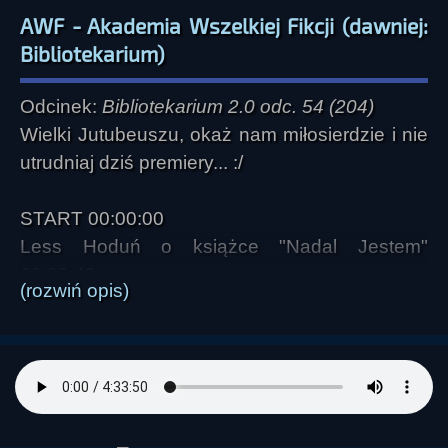
AWF - Akademia Wszelkiej Fikcji (dawniej:
Bibliotekarium)
Odcinek:
Bibliotekarium 2.0 odc. 54 (204)
Wielki Jutubeuszu, okaż nam miłosierdzie i nie
utrudniaj dziś premiery... :/
START 00:00:00
Less Hoduń o książce "Nadal Jestem"
00:20:42
(rozwiń opis)
Słowne interludium 01:28:38
Filmotekarium i "Mów do mnie" 01:29:42
Słowne interludium 01:51:16
Labirynt książek Mirosława Gołuńskiego -
Monika Śliwińska - "Panny z Wesela. Siostry
Mikołajczykówny i ich świat" 01:51:34