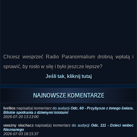
Chcesz wesprzeć Radio Paranormalium drobną wpłatą i
sprawić, by rosło w siłę i było jeszcze lepsze?
Jeśli tak, kliknij tutaj
NAJNOWSZE KOMENTARZE
Ivellios
napisał(a) komentarz
do audycji
Odc. 60 - Przybysze z innego świata.
Bliskie spotkania z dziwnymi istotami
2026-07-20 13:13:00
uważny słuchacz
napisał(a) komentarz
do audycji
Odc. 111 - Dzieci wobec
Nieznanego
2026-07-03 18:15:37
K.R.
napisał(a) komentarz
do audycji
Odc. 113 - Gajówka Kaczenica i inne
tajemnice. Paranormalna spowiedź