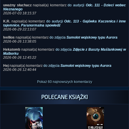
uważny słuchacz
napisał(a) komentarz
do audycji
Odc. 111 - Dzieci wobec
Nieznanego
2026-07-03 18:15:37
K.R.
napisał(a) komentarz
do audycji
Odc. 113 - Gajówka Kaczenica i inne
tajemnice. Paranormalna spowiedź
2026-06-29 22:13:07
Ivellios
napisał(a) komentarz
do zdjęcia
Samolot wojskowy typu Aurora
2026-06-26 13:38:05
Hekatomb
napisał(a) komentarz
do zdjęcia
Zdjęcie z Baszty Maślankowej w
Malborku
2026-06-26 12:45:22
Hej
napisał(a) komentarz
do zdjęcia
Samolot wojskowy typu Aurora
2026-06-26 12:40:44
Pokaż 60 najnowszych komentarzy
POLECANE KSIĄŻKI