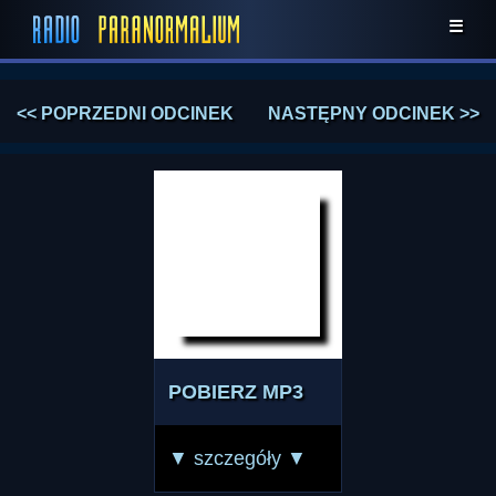
☰
<< POPRZEDNI ODCINEK
NASTĘPNY ODCINEK >>
POBIERZ MP3
▼ szczegóły ▼