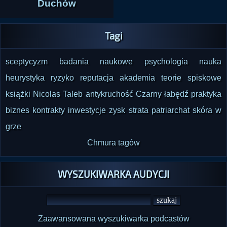
równy. Podkreślono, że świadomość 
Duchów
rzeczywistej ekspozycji na ryzyko chroni przed 
złymi kontraktami, nadużyciami i pozornie 
Tagi
korzystnymi układami, w których jedna strona 
nic nie traci. Audycja zamykała się więc w 
sceptycyzm
badania naukowe
psychologia
nauka
mocnym, praktycznym przesłaniu: 
heurystyka
ryzyko
reputacja
akademia
teorie spiskowe
odpowiedzialność, realne ryzyko i wzajemne 
książki
Nicolas Taleb
antykruchość
Czarny łabędź
praktyka
współdzielenie konsekwencji są warunkiem 
biznes
kontrakty
inwestycje
zysk
strata
patriarchat
skóra w
uczciwej współpracy w życiu prywatnym, 
grze
Chmura tagów
WYSZUKIWARKA AUDYCJI
Zaawansowana wyszukiwarka podcastów