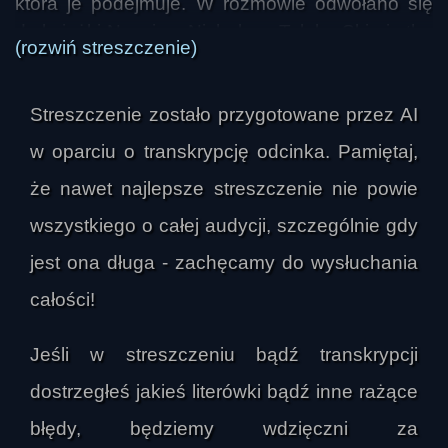
która je podejmuje. W rozmowie odwołano się 
do książki Nassima Nicholasa Taleba Skin in the 
(rozwiń streszczenie)
Game oraz do jego wcześniejszych prac, 
zwłaszcza Antykruchości i Czarnego łabędzia. 
Streszczenie zostało przygotowane przez AI
Podkreślano, że Taleb celnie pokazuje zjawiska 
społeczne i gospodarcze na przykładach, a jego 
w oparciu o transkrypcję odcinka. Pamiętaj,
koncepcja pomaga odróżniać działania 
że nawet najlepsze streszczenie nie powie
naprawdę użyteczne od tych, które są tylko 
wszystkiego o całej audycji, szczególnie gdy
pozornie wartościowe.

jest ona długa - zachęcamy do wysłuchania
W centrum wywodu znalazło się przekonanie, 
całości!
że odpowiedzialność i ryzyko są podstawą 
zaufania. Omawiano to na przykładach 
Jeśli w streszczeniu bądź transkrypcji
codziennych sporów, biznesu, wspólnych 
dostrzegłeś jakieś literówki bądź inne rażące
inwestycji i relacji partnerskich. Jeśli jedna 
strona ponosi realne koszty niepowodzenia, a 
błędy, będziemy wdzięczni za