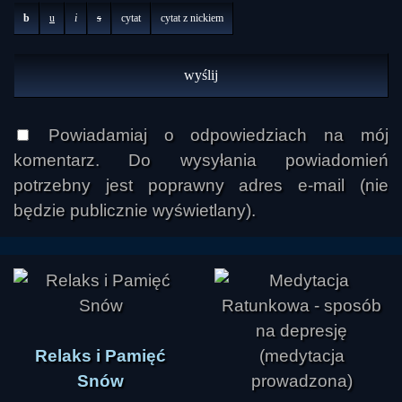
b
u
i
s
cytat
cytat z nickiem
Powiadamiaj o odpowiedziach na mój
komentarz. Do wysyłania powiadomień
potrzebny jest poprawny adres e-mail (nie
będzie publicznie wyświetlany).
Relaks i Pamięć
Snów