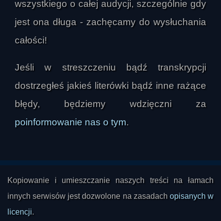
wszystkiego o całej audycji, szczególnie gdy
Słowne interludium 04:39:37
jest ona długa - zachęcamy do wysłuchania
Wywiad z Anną Rozenberg, autorką powieści
"Maski pośmiertne" i "Punkty zapalne"
całości!
04:41:14
Słowne interludium 05:03:16
Jeśli w streszczeniu bądź transkrypcji
Piotr Plebaniak - Prawidła wojny odc. 8
dostrzegłeś jakieś literówki bądź inne rażące
05:04:00
błędy, będziemy wdzięczni za
Słowo na dobranoc 05:21:51
poinformowanie nas o tym
.
Kopiowanie i umieszczanie naszych treści na łamach
innych serwisów jest dozwolone na zasadach
opisanych w
licencji
.