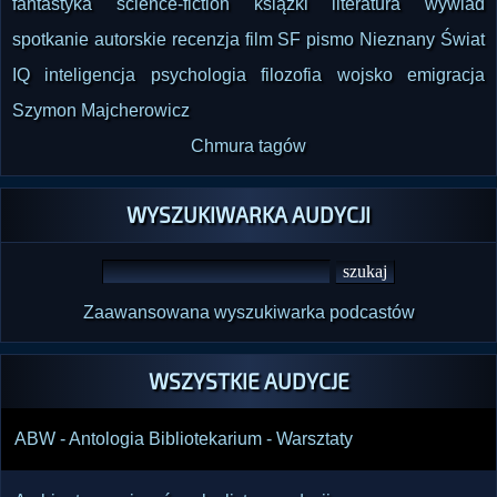
fantastyka
science-fiction
książki
literatura
wywiad
spotkanie autorskie
recenzja
film SF
pismo Nieznany Świat
IQ
inteligencja
psychologia
filozofia
wojsko
emigracja
Szymon Majcherowicz
Chmura tagów
WYSZUKIWARKA AUDYCJI
Zaawansowana wyszukiwarka podcastów
WSZYSTKIE AUDYCJE
ABW - Antologia Bibliotekarium - Warsztaty