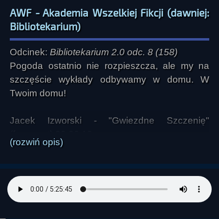
AWF - Akademia Wszelkiej Fikcji (dawniej:
Bibliotekarium)
Odcinek:
Bibliotekarium 2.0 odc. 8 (158)
Pogoda ostatnio nie rozpieszcza, ale my na
szczęście wykłady odbywamy w domu. W
Twoim domu!
Jacek Izworski - "Gwiezdne Szczenię"
(fragment) 00:26:10
(rozwiń opis)
Słowne interludium 00:42:08
Rozmowa z Luiza Dobrzyńską o powieści
"Gwiezdne Szczenię" 00:43:04
Słowne interludium 01:25:16
Rozmowa z Piotrem Cielebiasiem - omówienie
najciekawszych artykułów z grudniowego