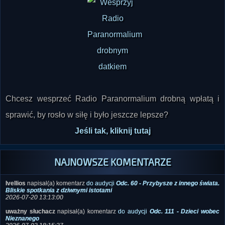
Chcesz wesprzeć Radio Paranormalium drobną wpłatą i
sprawić, by rosło w siłę i było jeszcze lepsze?
Jeśli tak, kliknij tutaj
NAJNOWSZE KOMENTARZE
Ivellios
napisał(a) komentarz
do audycji
Odc. 60 - Przybysze z innego świata.
Bliskie spotkania z dziwnymi istotami
2026-07-20 13:13:00
uważny słuchacz
napisał(a) komentarz
do audycji
Odc. 111 - Dzieci wobec
Nieznanego
2026-07-03 18:15:37
K.R.
napisał(a) komentarz
do audycji
Odc. 113 - Gajówka Kaczenica i inne
tajemnice. Paranormalna spowiedź
2026-06-29 22:13:07
Ivellios
napisał(a) komentarz
do zdjęcia
Samolot wojskowy typu Aurora