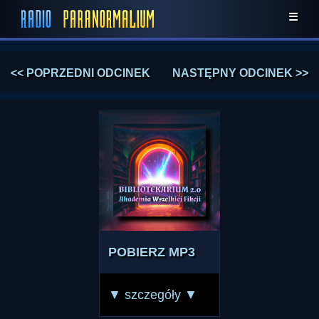
☰
<< POPRZEDNI ODCINEK
NASTĘPNY ODCINEK >>
POBIERZ MP3
▼ szczegóły ▼