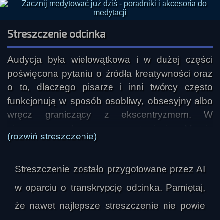
kosmologię zakładającą istnienie istot
inteligentnych na innych planetach, inni zaś z
Streszczenie odcinka
równą werwą przed nią przestrzegali...
Audycja była wielowątkowa i w dużej części 
Poza tym będzie też coś ogólnie o literaturze,
poświęcona pytaniu o źródła kreatywności oraz 
zaprezentujemy również nowe opowiadanie
o to, dlaczego pisarze i inni twórcy często 
pisarza znanego Państwu z ABW, Brunona
funkcjonują w sposób osobliwy, obsesyjny albo 
Kadyny.
wręcz graniczący z ekscentryzmem. W 
pierwszym, obszernym wystąpieniu Marcin 
Audycja wyszła nam bardzo długa, dlatego
(rozwiń streszczenie)
Podlewski mówił o twórczości jako procesie 
sugerujemy albo przygotować sobie dzbanek
łączenia odległych skojarzeń, o znaczeniu 
kawy, albo słuchać "na raty", korzystając ze
Streszczenie zostało przygotowane przez AI
wyobraźni, elastyczności myślenia, ciekawości i 
spisu rozdziałów. Czasoznaczki oznaczają
samodyscypliny. Odwoływał się do psychologii 
w oparciu o transkrypcję odcinka. Pamiętaj,
moment w nagraniu, w którym zaczyna się
twórczości, rozróżniał myślenie zbieżne i 
dana część.
że nawet najlepsze streszczenie nie powie
rozbieżne, wskazywał, że talent nie jest tożsamy 