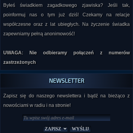
wielokrotnie wracał do idei uważnej lektury, 
Byłeś świadkiem zagadkowego zjawiska? Jeśli tak,
otwartego myślenia i gotowości do zmiany 
poinformuj nas o tym już dziś! Czekamy na relacje
perspektywy, niezależnie od tego, czy chodzi o 
współczesne oraz z lat ubiegłych. Na życzenie świadka
pisanie, interpretowanie klasyki, rozumienie 
zapewniamy pełną anonimowość!
wojny, czy o wyobrażenie sobie życia poza 
UWAGA: Nie odbieramy połączeń z numerów
zastrzeżonych
NEWSLETTER
Zapisz się do naszego newslettera i bądź na bieżąco z
nowościami w radiu i na stronie!