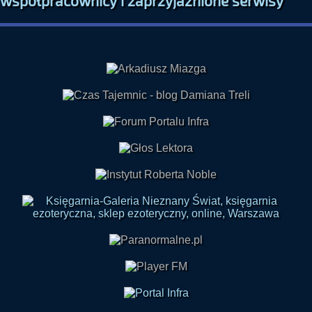
współpracownicy i zaprzyjaźnione serwisy