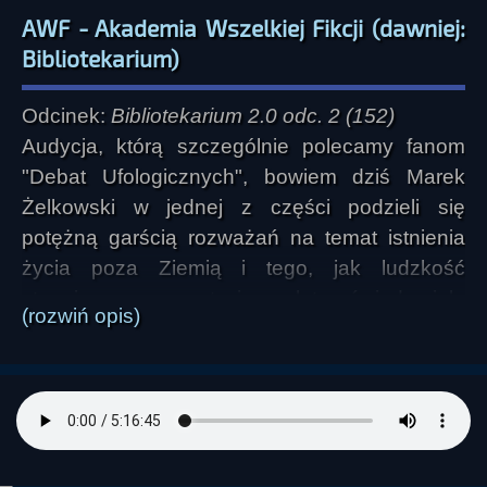
AWF - Akademia Wszelkiej Fikcji (dawniej:
Bibliotekarium)
Odcinek:
Bibliotekarium 2.0 odc. 2 (152)
Audycja, którą szczególnie polecamy fanom
"Debat Ufologicznych", bowiem dziś Marek
Żelkowski w jednej z części podzieli się
potężną garścią rozważań na temat istnienia
życia poza Ziemią i tego, jak ludzkość
stopniowo przez tysiące lat uświadamiała
(rozwiń opis)
sobie, że niekoniecznie musi być sama we
Wszechświecie. Dziś dowiemy się między
innymi o tym, kto z wielkich piśmiennych
osobistości dawnych czasów otworzył
społeczność Homo sapiens na możliwość
istnienia istot pozaziemskich. Jedni tworzyli