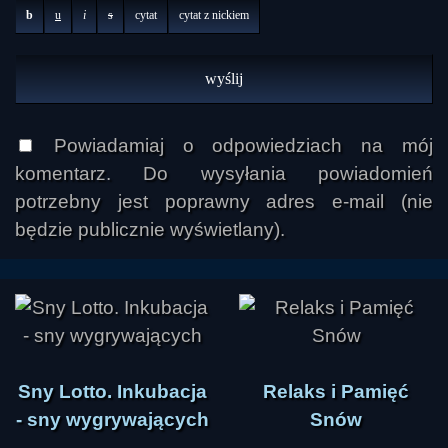
b
u
i
s
cytat
cytat z nickiem
Warsztaty Hemi-Sync - kanał na YouTube:
www.youtube.com/c/HemiSyn...
Powiadamiaj o odpowiedziach na mój
komentarz. Do wysyłania powiadomień
potrzebny jest poprawny adres e-mail (nie
będzie publicznie wyświetlany).
Sny Lotto. Inkubacja
Relaks i Pamięć
- sny wygrywających
Snów