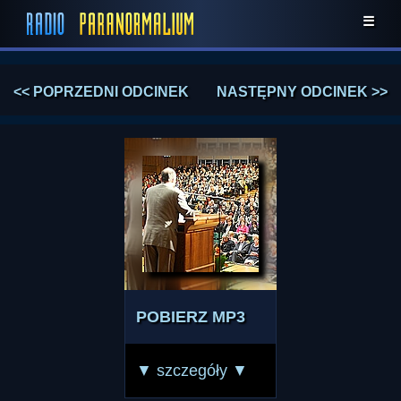
☰
<< POPRZEDNI ODCINEK
NASTĘPNY ODCINEK >>
POBIERZ MP3
▼ szczegóły ▼