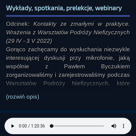
Wykłady, spotkania, prelekcje, webinary
Odcinek:
Kontakty ze zmarłymi w praktyce.
Wrażenia z Warsztatów Podróży Niefizycznych
(29 IV - 3 V 2022)
Gorąco zachęcamy do wysłuchania niezwykle
interesującej dyskusji przy mikrofonie, jaką
wspólnie z Pawłem Byczukiem
zorganizowaliśmy i zarejestrowaliśmy podczas
Warsztatów Podróży Niefizycznych, które
odbyły się na przełomie kwietnia i maja 2022
(rozwiń opis)
roku w Tucznie. W spotkaniu wzięło udział
kilkoro uczestników warsztatów. Początkowo
planowaliśmy skupić się na najciekawszych
doświadczeniach i największych
zaskoczeniach, z czasem jednak dyskusja