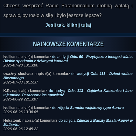
Chcesz wesprzeć Radio Paranormalium drobną wpłatą i
sprawić, by rosło w siłę i było jeszcze lepsze?
Jeśli tak, kliknij tutaj
NAJNOWSZE KOMENTARZE
Ivellios
napisał(a) komentarz
do audycji
Odc. 60 - Przybysze z innego świata.
Bliskie spotkania z dziwnymi istotami
2026-07-20 13:13:00
uważny słuchacz
napisał(a) komentarz
do audycji
Odc. 111 - Dzieci wobec
Nieznanego
2026-07-03 18:15:37
K.R.
napisał(a) komentarz
do audycji
Odc. 113 - Gajówka Kaczenica i inne
tajemnice. Paranormalna spowiedź
2026-06-29 22:13:07
Ivellios
napisał(a) komentarz
do zdjęcia
Samolot wojskowy typu Aurora
2026-06-26 13:38:05
Hekatomb
napisał(a) komentarz
do zdjęcia
Zdjęcie z Baszty Maślankowej w
Malborku
2026-06-26 12:45:22