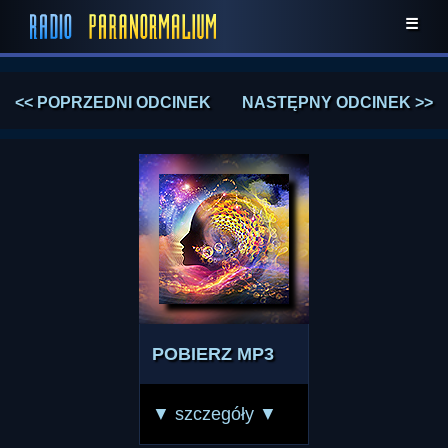
☰
<< POPRZEDNI ODCINEK
NASTĘPNY ODCINEK >>
POBIERZ MP3
▼ szczegóły ▼