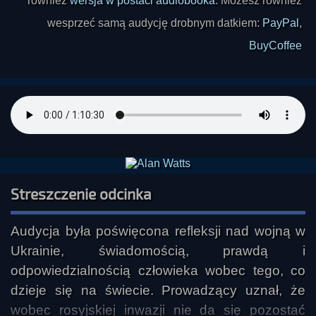
również
wersja w postaci audiobooka
. Możesz również
wesprzeć samą audycję drobnym datkiem:
PayPal
,
BuyCoffee
Streszczenie odcinka
Audycja była poświęcona refleksji nad wojną w 
Ukrainie, świadomością, prawdą i 
odpowiedzialnością człowieka wobec tego, co 
dzieje się na świecie. Prowadzący uznał, że 
wobec rosyjskiej inwazji nie da się pozostać 