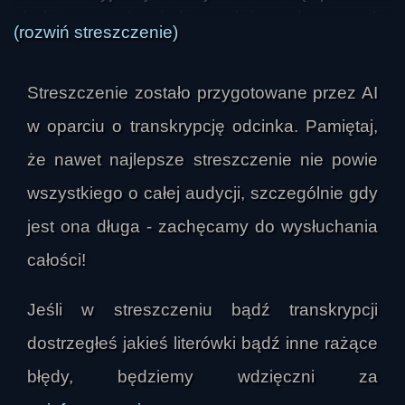
obojętnym, ale jednocześnie od początku 
(rozwiń streszczenie)
podkreślał, że nie chce rozwijać wątku 
politycznego czy militarnego, tylko spojrzeć na 
Streszczenie zostało przygotowane przez AI
sytuację z perspektywy duchowej i etycznej. W 
tym kontekście mówił o zbiorowych emocjach, 
w oparciu o transkrypcję odcinka. Pamiętaj,
które ogarniają ludzi w obliczu wojny, oraz o tym, 
że nawet najlepsze streszczenie nie powie
że wydarzenia takie jak wojna wpływają na cały 
wszystkiego o całej audycji, szczególnie gdy
„obszar energetyczny” Ziemi i na stan 
psychiczny społeczeństw.

jest ona długa - zachęcamy do wysłuchania
całości!
Jednym z głównych tematów była zmiana 
świadomości ludzi w ostatnich latach. 
Jeśli w streszczeniu bądź transkrypcji
Prowadzący stwierdził, że wojna obnaża 
dostrzegłeś jakieś literówki bądź inne rażące
stosunek człowieka do dobra i zła oraz 
pokazuje, jak bardzo zmieniło się społeczne 
błędy, będziemy wdzięczni za
reagowanie na podobne wydarzenia w 