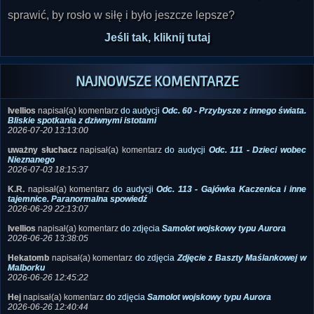
sprawić, by rosło w siłę i było jeszcze lepsze?
Jeśli tak, kliknij tutaj
NAJNOWSZE KOMENTARZE
Ivellios
napisał(a) komentarz
do audycji
Odc. 60 - Przybysze z innego świata.
Bliskie spotkania z dziwnymi istotami
2026-07-20 13:13:00
uważny słuchacz
napisał(a) komentarz
do audycji
Odc. 111 - Dzieci wobec
Nieznanego
2026-07-03 18:15:37
K.R.
napisał(a) komentarz
do audycji
Odc. 113 - Gajówka Kaczenica i inne
tajemnice. Paranormalna spowiedź
2026-06-29 22:13:07
Ivellios
napisał(a) komentarz
do zdjęcia
Samolot wojskowy typu Aurora
2026-06-26 13:38:05
Hekatomb
napisał(a) komentarz
do zdjęcia
Zdjęcie z Baszty Maślankowej w
Malborku
2026-06-26 12:45:22
Hej
napisał(a) komentarz
do zdjęcia
Samolot wojskowy typu Aurora
2026-06-26 12:40:44