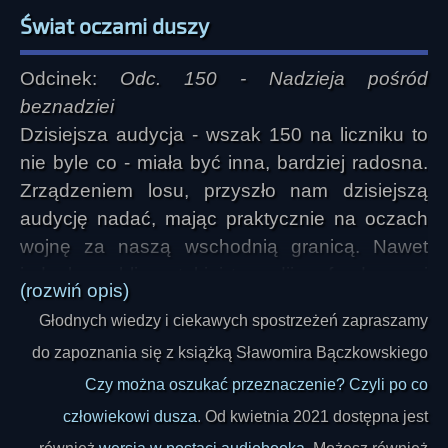
Świat oczami duszy
Odcinek:
Odc. 150 - Nadzieja pośród
beznadziei
Dzisiejsza audycja - wszak 150 na liczniku to
nie byle co - miała być inna, bardziej radosna.
Zrządzeniem losu, przyszło nam dzisiejszą
audycję nadać, mając praktycznie na oczach
wojnę za naszą wschodnią granicą. Nawet
jednak w obliczu takiej tragedii, zafundowanej
(rozwiń opis)
niewinnym ludziom przez dwóch psychopatów,
Głodnych wiedzy i ciekawych spostrzeżeń zapraszamy
da się dostrzec pewne pozytywy. Jest to też
do zapoznania się z książką Sławomira Bączkowskiego
moment, w którym przyszło nam zadać sobie
pytanie: jak to w końcu jest z tą naszą
Czy można oszukać przeznaczenie? Czyli po co
świadomością?
człowiekowi dusza
. Od kwietnia 2021 dostępna jest