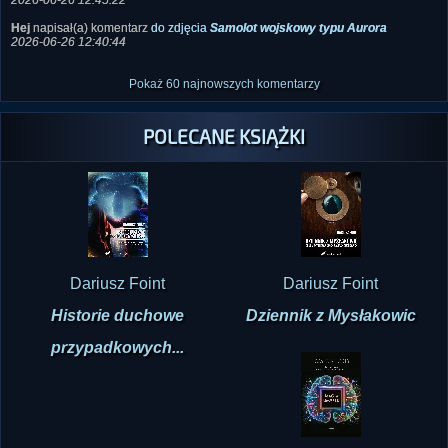
Hekatomb
napisał(a) komentarz
do zdjęcia
Zdjęcie z Baszty Maślankowej w
Malborku
2026-06-26 12:45:22
Hej
napisał(a) komentarz
do zdjęcia
Samolot wojskowy typu Aurora
2026-06-26 12:40:44
Pokaż 60 najnowszych komentarzy
POLECANE KSIĄŻKI
Dariusz Foint
Dariusz Foint
Historie duchowe
Dziennik z Mysłakowic
przypadkowych...