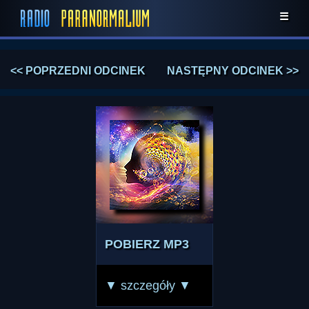
☰
<< POPRZEDNI ODCINEK
NASTĘPNY ODCINEK >>
POBIERZ MP3
▼ szczegóły ▼