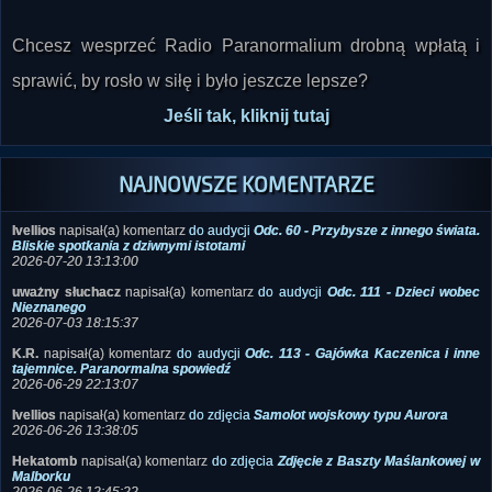
Chcesz wesprzeć Radio Paranormalium drobną wpłatą i
sprawić, by rosło w siłę i było jeszcze lepsze?
Jeśli tak, kliknij tutaj
NAJNOWSZE KOMENTARZE
Ivellios
napisał(a) komentarz
do audycji
Odc. 60 - Przybysze z innego świata.
Bliskie spotkania z dziwnymi istotami
2026-07-20 13:13:00
uważny słuchacz
napisał(a) komentarz
do audycji
Odc. 111 - Dzieci wobec
Nieznanego
2026-07-03 18:15:37
K.R.
napisał(a) komentarz
do audycji
Odc. 113 - Gajówka Kaczenica i inne
tajemnice. Paranormalna spowiedź
2026-06-29 22:13:07
Ivellios
napisał(a) komentarz
do zdjęcia
Samolot wojskowy typu Aurora
2026-06-26 13:38:05