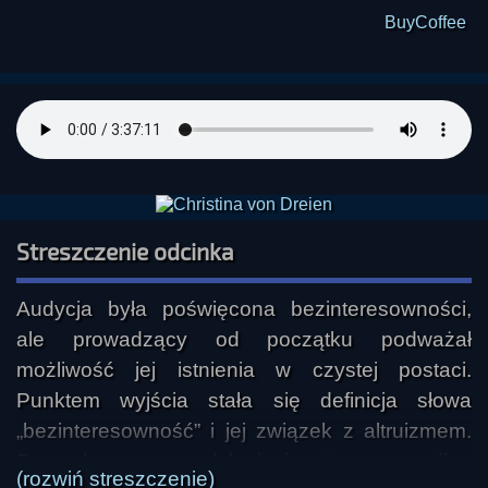
BuyCoffee
Streszczenie odcinka
Audycja była poświęcona bezinteresowności, 
ale prowadzący od początku podważał 
możliwość jej istnienia w czystej postaci. 
Punktem wyjścia stała się definicja słowa 
„bezinteresowność” i jej związek z altruizmem. 
Prowadzący przywołał ujęcie etyczne, według 
(rozwiń streszczenie)