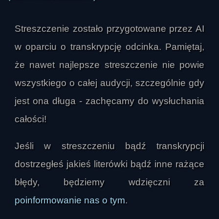
którego działanie bezinteresowne ma służyć 
dobru innej osoby, a nie korzyści własnej, po 
Streszczenie zostało przygotowane przez AI
czym zestawił to z poglądem, że w praktyce 
człowiek zwykle coś z pomagania czerpie: 
w oparciu o transkrypcję odcinka. Pamiętaj,
satysfakcję, poczucie sensu, ulgę sumienia, 
że nawet najlepsze streszczenie nie powie
nadzieję na wzajemność albo po prostu lepsze 
wszystkiego o całej audycji, szczególnie gdy
samopoczucie.

jest ona długa - zachęcamy do wysłuchania
W tym kontekście prowadzący stwierdził, że nie 
całości!
wierzy w totalną bezinteresowność na Ziemi. 
Zwracał uwagę, że nawet kiedy ktoś działa „za 
Jeśli w streszczeniu bądź transkrypcji
darmo”, bez wynagrodzenia i bez jawnego 
dostrzegłeś jakieś literówki bądź inne rażące
interesu, to i tak może mieć ukrytą motywację, 
choćby emocjonalną, poznawczą lub duchową. 
błędy, będziemy wdzięczni za
Sam podał swój przykład prowadzenia audycji: 
poinformowanie nas o tym
.
nie czerpie z niej korzyści materialnych, ale ma z 