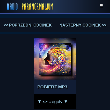
☰
<< POPRZEDNI ODCINEK
NASTĘPNY ODCINEK >>
POBIERZ MP3
▼ szczegóły ▼