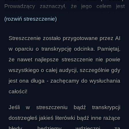
Prowadzący zaznaczył, że jego celem jest 
możliwie proste i logiczne wyjaśnienie 
(rozwiń streszczenie)
mechanizmu, który jego zdaniem stoi u podstaw 
ludzkich wyborów, moralności i rozwoju 
Streszczenie zostało przygotowane przez AI
duchowego. W centrum rozważań znalazło się 
przekonanie, że świadomość oznacza poznanie 
w oparciu o transkrypcję odcinka. Pamiętaj,
prawdy o tym, co dobre i złe, prawdziwe i 
że nawet najlepsze streszczenie nie powie
fałszywe, oraz że nie jest to stan abstrakcyjny, 
wszystkiego o całej audycji, szczególnie gdy
lecz wynik długiego procesu gromadzenia 
doświadczeń.

jest ona długa - zachęcamy do wysłuchania
całości!
Świadomość została opisana jako efekt 
doświadczeń zdobywanych przez całe życie, a 
Jeśli w streszczeniu bądź transkrypcji
w szerszym ujęciu także przez kolejne 
dostrzegłeś jakieś literówki bądź inne rażące
wcielenia. Człowiek od dzieciństwa weryfikuje to, 
co otrzymał od otoczenia, i uczy się na własnych 
błędy, będziemy wdzięczni za