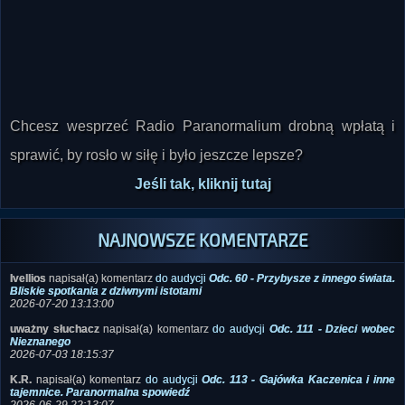
Chcesz wesprzeć Radio Paranormalium drobną wpłatą i
sprawić, by rosło w siłę i było jeszcze lepsze?
Jeśli tak, kliknij tutaj
NAJNOWSZE KOMENTARZE
Ivellios
napisał(a) komentarz
do audycji
Odc. 60 - Przybysze z innego świata.
Bliskie spotkania z dziwnymi istotami
2026-07-20 13:13:00
uważny słuchacz
napisał(a) komentarz
do audycji
Odc. 111 - Dzieci wobec
Nieznanego
2026-07-03 18:15:37
K.R.
napisał(a) komentarz
do audycji
Odc. 113 - Gajówka Kaczenica i inne
tajemnice. Paranormalna spowiedź
2026-06-29 22:13:07
Ivellios
napisał(a) komentarz
do zdjęcia
Samolot wojskowy typu Aurora