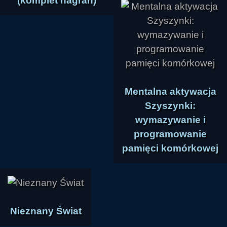
(komplet nagrań)
doświadczenia, które obnażyło słabość 
dotychczasowych systemów i iluzoryczność 
poczucia bezpieczeństwa. Prowadzący 
twierdził, że pandemia pokazała, jak wiele 
zależy od postawy samych ludzi, a nie od 
instytucji, i jak łatwo rozpada się wiara w 
Mentalna aktywacja
stabilność medycyny, polityki czy gospodarki. 
Szyszynki:
Według niego kolejne kryzysy będą ujawniać 
wymazywanie i
coraz więcej fałszu, manipulacji i nadużyć, 
programowanie
ponieważ właśnie to doświadczenie prawdy ma 
pamięci komórkowej
podnosić zbiorową świadomość. Nie 
przedstawiał tego jako proroctwa, lecz jako 
logiczną konsekwencję dotychczasowego 
poziomu rozwoju ludzkości.

Nieznany Świat
Istotnym wątkiem było również pytanie, na jakim 