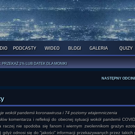
DIO
PODCASTY
WIDEO
BLOGI
GALERIA
QUIZY
ROGRAM NA NAJBLIŻSZY TYDZIEŃ
WYPRÓBUJ NASZE OFICJALNE APLIKACJE
:
PRZEKAŻ 1% LUB DATEK DLA MONIKI
ĄŻKI AUTORSTWA
A. MIAZGI
I
D. TRELI
ANORMALNEGO BLOGA
I POCZUJ SIĘ JAK REDAKTOR
NASTĘPNY ODCIN
zy
sje wokół pandemii koronawirusa i 74 poziomy wtajemniczenia
łów komentarza i refleksji do obecnej sytuacji wokół pandemii COVID
a raczej nie spodoba się fanom i wiernym zwolennikom grażyn ezote
:-) gdyż odnosi się do "jakości" informacji przekazywanych przez takich