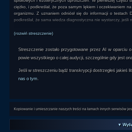
spiskowych i ezoterycznych uproszczeń. W pierwszej części sku
ciężko, i podkreślał, że poza samym lękiem i oczekiwaniem na 
organizmu. Z uznaniem odniósł się do informacji o testach
podkreślał, że sama wiedza diagnostyczna nie wystarczy, jeśli n
Najmocniej wybrzmiał wątek trzech podstawowych czynników w
(rozwiń streszczenie)
fizycznej. Prowadzący wielokrotnie powtarzał, że to nie jest 
dawna, a mimo to nie chcą jej stosować w praktyce. Podkreś
Streszczenie zostało przygotowane przez AI w oparciu o 
oddychania pełną piersią. Do tych elementów dołączał także j
powie wszystkiego o całej audycji, szczególnie gdy jest o
Według niego wszystkie te czynniki składają się na sprawno
wirusami.

Jeśli w streszczeniu bądź transkrypcji dostrzegłeś jakieś 
Dużo miejsca poświęcił też krytyce postawy opartej wyłączni
nas o tym
.
Zwracał uwagę, że nadmiar teorii spiskowych, sprzecznych inform
siebie. Jego zdaniem najważniejsze jest przejęcie odpowied
kontekście mówił również o ludziach starszych i chorych, którz
już istniejące obciążenia zdrowotne, często powiązane z zanied
Kopiowanie i umieszczanie naszych treści na łamach innych serwisów j
Druga główna część audycji dotyczyła „74 poziomów wtajemnicz
rozwój duchowy, transformację świadomości i podobne zjawisk
▼ Wyśw
„krystaliczne ciało”, „portale transformacji” czy kolejne stopni