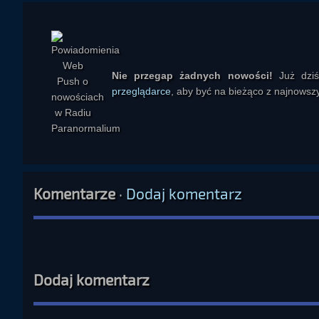
uzasadniać pobieranie pieniędzy za „usługi duchowe”. Zwrac
mechanizmem budowania autorytetu, a czasem także sposob
działać na podświadomość i pobudzać ciekawość, ale pod war
W kontraście do tych ezoterycznych konstrukcji prowadzący pr
Nie przegap żadnych nowości!
Już dzi
go do rozwoju dziecka, które kolejno siada, chodzi, mówi, ucz
przeglądarce
, aby być na bieżąco z najnowszy
jego zdaniem, rozwija się świadomość duchowa: nie jako efe
uczenia się i coraz lepszego rozumienia siebie. W tym ujęciu 
konsekwencji. Wskazywał też, że wiedza sama w sobie niczego 
codziennego, motoryzacji, prawa i wychowania dzieci, aby pokaz
Istotnym wątkiem była również krytyka teorii spiskowych 
Komentarze
·
Dodaj komentarz
biologicznej, 5G, mikroczipach w szczepionkach, masonach czy 
jakieś podstawy, to dla zwykłego człowieka ważniejsze jest sk
sterować człowiekiem, jeśli nie odda on władzy swojej podśw
nawoływał do szukania kontaktu z własną „duszą”, rozumi
zewnętrzne lęki i propagandowe narracje tracą moc.

Dodaj komentarz
W odpowiedziach na komentarze słuchaczy prowadzący rozwijał
palacze, osoby bardzo aktywne albo dobrze odżywione mogą 