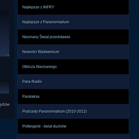
cji, 
Najlepsze z INFRY
ać o 
Najlepsze z Paranormalium
om i 
 czy 
Nieznany Świat przedstawia
 ale 
w, a 
Nowości Wydawnicze
t to 
enia 
Oblicza Nieznanego
Para-Radio
kupy 
inni 
Paralaksa
wie. 
ędzie
mość 
Podcasty Paranormalium (2010-2012)
li o 
Poltergeist - świat duchów
, że 
śnie 