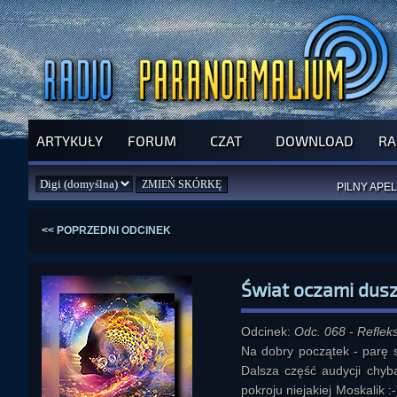
ARTYKUŁY
FORUM
CZAT
DOWNLOAD
RA
SPRAWDŹ P
JUŻ DZIŚ 
PILNY APEL
NOWE KSI
ZAŁOŻ
PAR
<< POPRZEDNI ODCINEK
Świat oczami dus
Odcinek:
Odc. 068 - Reflek
Na dobry początek - parę s
Dalsza część audycji chyb
pokroju niejakiej Moskalik 