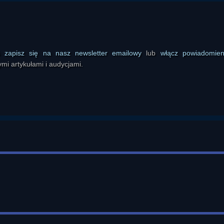
ał uwagę, że skomplikowany, mętny język bywa narzędziem manipulac
em na zarobek. Jednocześnie przyznawał, że same nowe pojęcia 
unkiem świadomego podejścia.

zedstawiał rozwój świadomości jako proces naturalny i prosty. Porówn
ś
zapisz się na nasz newsletter emailowy
lub
włącz powiadomie
y się samodzielności i wchodzi w następne etapy życia. W ten sam spo
mi artykułami i audycjami.
kt tajemniczego wtajemniczenia, lecz jako wynik kolejnych doświadc
człowiek nie potrzebuje magicznych formuł, lecz refleksji, samopoznan
nie zmienia, jeśli nie prowadzi do działania; podawał przykłady z ż
ać, że zrozumienie mechanizmu jest cenniejsze niż sama ilość informac
krążących wokół pandemii. Prowadzący odnosił się do sugestii o b
reptilianach, ale podkreślał, że nawet jeśli część tych narracji mia
upienie się na tym, co może zrobić sam. Uważał, że nie da się skutec
iadomości i nie pozwoli sobą manipulować przez strach. W tym kontek
anego jako głębsza świadomość i wewnętrzna spójność, dzięki kt
 temat możliwego wpływu stylu życia na przebieg chorób. Zgodził się
inaczej przechodzić zakażenie, choć nie chciał tego przedstawiać 