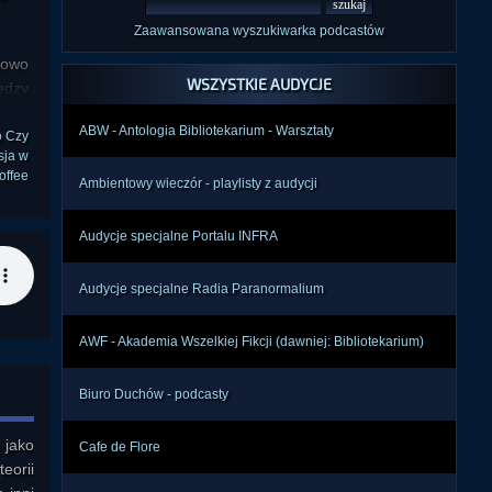
Zaawansowana wyszukiwarka podcastów
sowo
WSZYSTKIE AUDYCJE
edzy
ABW - Antologia Bibliotekarium - Warsztaty
o
Czy
sja w
offee
Ambientowy wieczór - playlisty z audycji
Audycje specjalne Portalu INFRA
Audycje specjalne Radia Paranormalium
AWF - Akademia Wszelkiej Fikcji (dawniej: Bibliotekarium)
Biuro Duchów - podcasty
jako 
Cafe de Flore
orii 