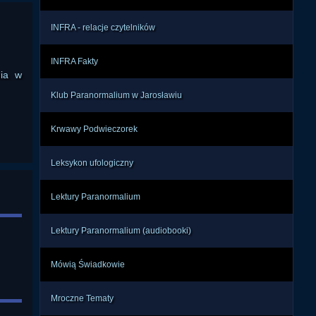
ji i 
mogą 
INFRA - relacje czytelników
INFRA Fakty
ywał 
nia w
sób, 
Klub Paranormalium w Jarosławiu
zeń, 
ia i 
Krwawy Podwieczorek
ycia 
ji.

Leksykon ufologiczny
roni 
łaby 
Lektury Paranormalium
znie 
ście 
Lektury Paranormalium (audiobooki)
órym 
Mówią Świadkowie
, że 
Mroczne Tematy
jako 