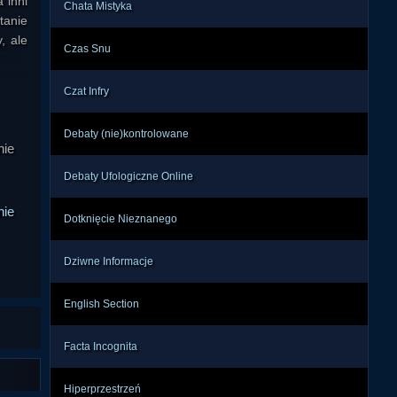
inni 
Chata Mistyka
anie 
 ale 
Czas Snu
Czat Infry
ości 
ą od 
Debaty (nie)kontrolowane
oraz 
nie
ość. 
ie z 
Debaty Ufologiczne Online
nie
Dotknięcie Nieznanego
nie. 
ba o 
Dziwne Informacje
 tym 
wają 
English Section
Facta Incognita
 się 
ca”, 
Hiperprzestrzeń
iw i 