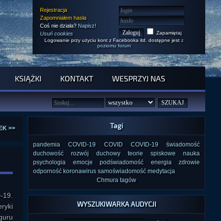
Rejestracja
Zapomniałem hasła
Coś nie działa?
Napisz!
Zapamiętaj
Usuń cookies
Logowanie przy użyciu kont z Facebooka itd. dostępne jest
z
poziomu forum
KSIĄŻKI
KONTAKT
WESPRZYJ NAS
Tagi
EK >>
pandemia
COVID-19
COVID
COVID-19
świadomość
duchowość
rozwój duchowy
teorie spiskowe
nauka
psychologia
emocje
podświadomość
energia
zdrowie
odporność
koronawirus
samoświadomość
medytacja
Chmura tagów
-19.
WYSZUKIWARKA AUDYCJI
ryki
 guru