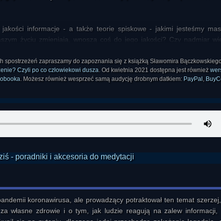
 jakości informacje - a także teorie spiskowe - jakimi jesteśmy ma
szym życiu zmieniają, wnoszą coś do jego jakości? Czy nadmiar wi
ś pomóc?
ch spostrzeżeń zapraszamy do zapoznania się z książką Sławomira Bączkowskieg
nie? Czyli po co człowiekowi dusza
. Od kwietnia 2021 dostępna jest również
wer
iobooka
. Możesz również wesprzeć samą audycję drobnym datkiem:
PayPal
,
BuyC
ndemii koronawirusa, ale prowadzący potraktował ten temat szerzej, 
 własne zdrowie i o tym, jak ludzie reagują na zalew informacji, te