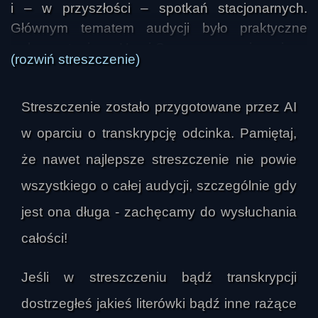
i – w przyszłości – spotkań stacjonarnych. 
Głównym tematem audycji było praktyczne 
wykorzystanie Hemi-Sync, a nie jego 
(rozwiń streszczenie)
podstawowa teoria. Prowadzący podkreślali, że 
nagrania Hemi-Sync są narzędziami 
Streszczenie zostało przygotowane przez AI
wspierającymi rozwój i codzienne 
funkcjonowanie, a każdy użytkownik może 
w oparciu o transkrypcję odcinka. Pamiętaj,
dobrać je do własnych potrzeb i zainteresowań. 
że nawet najlepsze streszczenie nie powie
Nie istnieje jedna obowiązkowa ścieżka 
wszystkiego o całej audycji, szczególnie gdy
korzystania z tej techniki, ponieważ cele 
uczestników bywają bardzo różne: od poprawy 
jest ona długa - zachęcamy do wysłuchania
koncentracji i snu, przez pracę nad emocjami i 
całości!
relacjami, po eksplorację świadomości i rozwój 
duchowy.

Jeśli w streszczeniu bądź transkrypcji
dostrzegłeś jakieś literówki bądź inne rażące
Sporo uwagi poświęcono temu, jak nagrania 