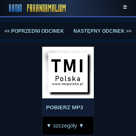
☰
<< POPRZEDNI ODCINEK
NASTĘPNY ODCINEK >>
POBIERZ MP3
▼ szczegóły ▼