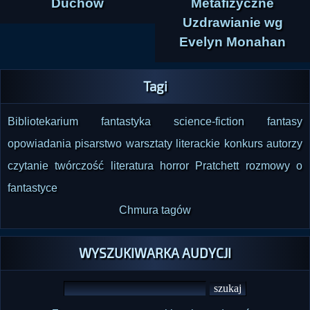
Duchów
Metafizyczne
Uzdrawianie wg
Evelyn Monahan
Tagi
Bibliotekarium
fantastyka
science-fiction
fantasy
opowiadania
pisarstwo
warsztaty literackie
konkurs
autorzy
czytanie
twórczość
literatura
horror
Pratchett
rozmowy o
fantastyce
Chmura tagów
WYSZUKIWARKA AUDYCJI