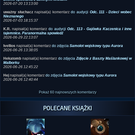
2026-07-20 13:13:00
uważny słuchacz
napisał(a) komentarz
do audycji
Odc. 111 - Dzieci wobec
Nieznanego
2026-07-03 18:15:37
K.R.
napisał(a) komentarz
do audycji
Odc. 113 - Gajówka Kaczenica i inne
tajemnice. Paranormalna spowiedź
2026-06-29 22:13:07
Ivellios
napisał(a) komentarz
do zdjęcia
Samolot wojskowy typu Aurora
2026-06-26 13:38:05
Hekatomb
napisał(a) komentarz
do zdjęcia
Zdjęcie z Baszty Maślankowej w
Malborku
2026-06-26 12:45:22
Hej
napisał(a) komentarz
do zdjęcia
Samolot wojskowy typu Aurora
2026-06-26 12:40:44
Pokaż 60 najnowszych komentarzy
POLECANE KSIĄŻKI