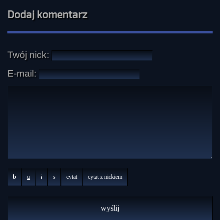
Dodaj komentarz
Twój nick:
E-mail:
b
u
i
s
cytat
cytat z nickiem