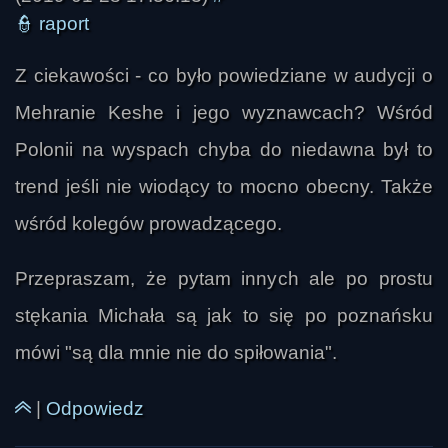
👮
raport
Z ciekawości - co było powiedziane w audycji o
Mehranie Keshe i jego wyznawcach? Wśród
Russell Gunn
Polonii na wyspach chyba do niedawna był to
trend jeśli nie wiodący to mocno obecny. Także
wśród kolegów prowadzącego.
Przepraszam, że pytam innych ale po prostu
stękania Michała są jak to się po poznańsku
mówi "są dla mnie nie do spiłowania".
|
Odpowiedz