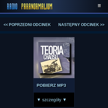
☰
<< POPRZEDNI ODCINEK
NASTĘPNY ODCINEK >>
POBIERZ MP3
▼ szczegóły ▼