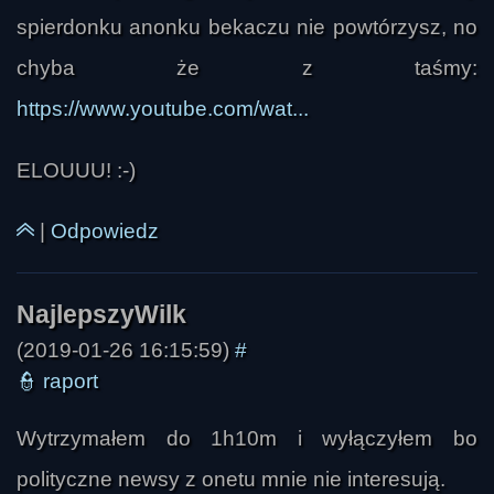
spierdonku anonku bekaczu nie powtórzysz, no
chyba że z taśmy:
https://www.youtube.com/wat...
ELOUUU! :-)
|
Odpowiedz
Ivellios
(2019-01-26 16:15:59)
#
👮
raport
Wytrzymałem do 1h10m i wyłączyłem bo
polityczne newsy z onetu mnie nie interesują.