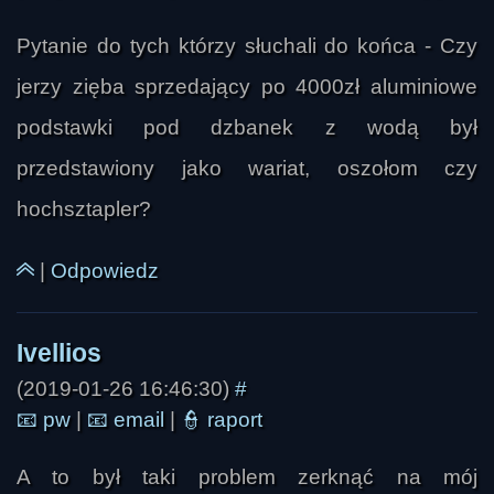
Pytanie do tych którzy słuchali do końca - Czy
NajlepszyWilk
jerzy zięba sprzedający po 4000zł aluminiowe
podstawki pod dzbanek z wodą był
przedstawiony jako wariat, oszołom czy
hochsztapler?
|
Odpowiedz
selavi
(2019-01-26 16:46:30)
#
📧
pw
|
📧
email
|
👮
raport
A to był taki problem zerknąć na mój