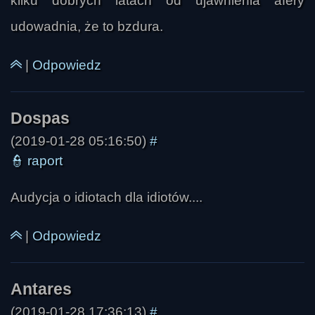
kilku dobrych latach od ujawnienia afery
Izajasz Tobiasz
udowadnia, że to bzdura.
|
Odpowiedz
(2019-01-28 05:16:50)
#
👮
raport
Audycja o idiotach dla idiotów....
|
Odpowiedz
Max
(2019-01-28 17:36:13)
#