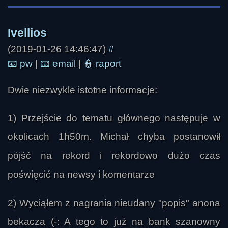
(2019-01-26 14:46:47)
#
📧
pw
|
📧
email
|
👮
raport
Dwie niezwykle istotne informacje:
1) Przejście do tematu głównego następuje w
okolicach 1h50m. Michał chyba postanowił
pójść na rekord i rekordowo dużo czas
NajlepszyWilk
poświęcić na newsy i komentarze
2) Wyciąłem z nagrania nieudany "popis" anona
bekacza (-: A tego to już na bank szanowny