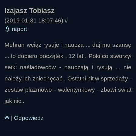
(2019-01-31 18:07:46)
#
Okuś
👮
raport
Mehran wciąż rysuje i naucza ... daj mu szansę
... to dopiero początek , 12 lat . Póki co stworzył
setki naśladowców - nauczają i rysują ... nie
należy ich zniechęcać . Ostatni hit w sprzedaży -
zestaw plazmowo - walentynkowy - zbawi świat
jak nic .
|
Odpowiedz