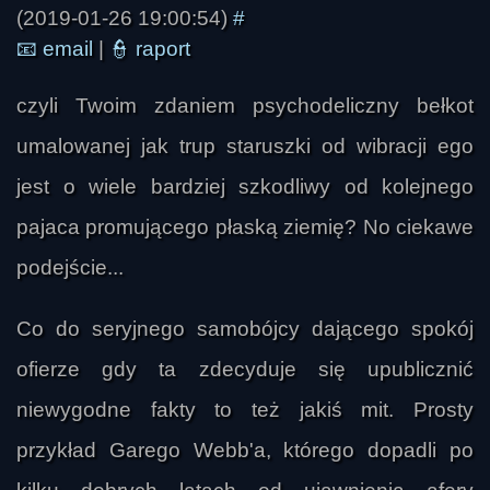
(2019-01-26 19:00:54)
#
📧
email
|
👮
raport
Antares
czyli Twoim zdaniem psychodeliczny bełkot
umalowanej jak trup staruszki od wibracji ego
jest o wiele bardziej szkodliwy od kolejnego
pajaca promującego płaską ziemię? No ciekawe
podejście...
Co do seryjnego samobójcy dającego spokój
ofierze gdy ta zdecyduje się upublicznić
niewygodne fakty to też jakiś mit. Prosty
przykład Garego Webb'a, którego dopadli po