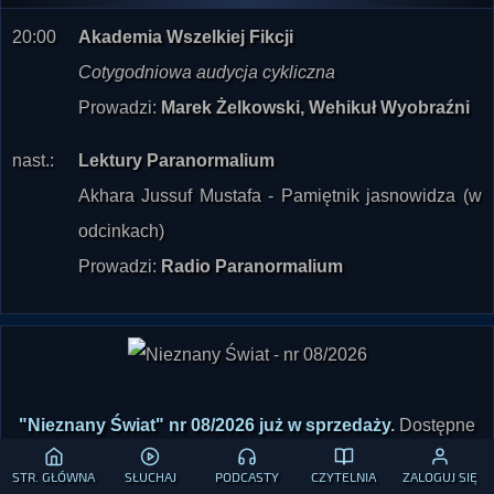
Cotygodniowa audycja cykliczna
Prowadzi:
Marek Żelkowski, Wehikuł Wyobraźni
nast.:
Lektury Paranormalium
Akhara Jussuf Mustafa - Pamiętnik jasnowidza (w
odcinkach)
Prowadzi:
Radio Paranormalium
"Nieznany Świat" nr 08/2026 już w sprzedaży
.
Dostępne
również wydanie elektroniczne! Zachęcamy także do
zajrzenia do
Księgarni-Galerii "Nieznanego Świata"
STR. GŁÓWNA
SŁUCHAJ
PODCASTY
CZYTELNIA
ZALOGUJ SIĘ