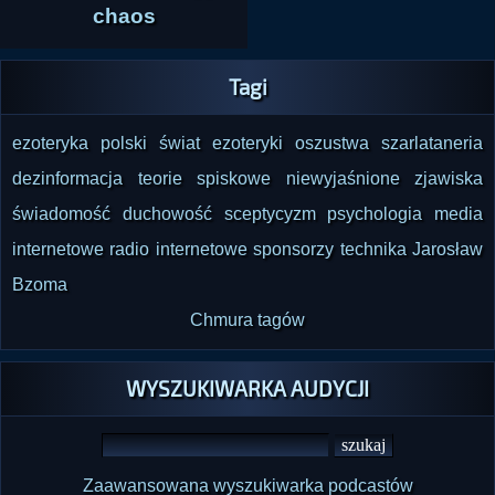
chaos
Tagi
ezoteryka
polski świat ezoteryki
oszustwa
szarlataneria
dezinformacja
teorie spiskowe
niewyjaśnione zjawiska
świadomość
duchowość
sceptycyzm
psychologia
media
internetowe
radio internetowe
sponsorzy
technika
Jarosław
Bzoma
Chmura tagów
WYSZUKIWARKA AUDYCJI
Zaawansowana wyszukiwarka podcastów