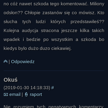
no cóż nawet szkoda tego komentować. Miliony
odsłon?? Chłopie zastanów się co mówisz. Kto
Okuś
słucha tych ludzi których przedstawileś??
Kolejna audycja stracona jeszcze kilka takich
wpadek i bedzie po wszystkim a szkoda bo
kiedys bylo dużo duzo ciekawiej.
|
Odpowiedz
Russell Gunn
(2019-01-30 14:18:33)
#
📧
email
|
👮
raport
Nie rozumiem tych negatywnych komentarzy,