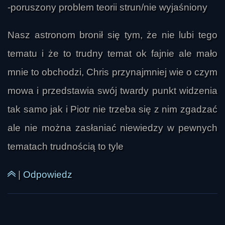
wszechświata i multiwersum. Marcinkowski 
-poruszony problem teorii strun/nie wyjaśniony
wyjaśniał, że nie ma czegoś takiego jak 
dostępna granica wszechświata w sensie 
Nasz astronom bronił się tym, że nie lubi tego
geograficznym, bo kosmos porównuje się raczej 
tematu i że to trudny temat ok fajnie ale mało
do rozszerzającego się balonu, którego 
powierzchnia stanowi wszystko, co znamy. W 
mnie to obchodzi, Chris przynajmniej wie o czym
jego ujęciu nie wiemy, w czym wszechświat jest 
mowa i przedstawia swój twardy punkt widzenia
zanurzony, ani czy istnieje coś poza nim; 
tak samo jak i Piotr nie trzeba się z nim zgadzać
możliwe są różne koncepcje wieloświata, ale są 
ale nie można zasłaniać niewiedzy w pewnych
to już rozważania bardzo spekulatywne. 
Podobnie odnosił się do hipotezy, że żyjemy w 
tematach trudnością to tyle
symulacji stworzonej przez istoty z innego 
wymiaru. Uznał ten scenariusz za możliwy, choć 
|
Odpowiedz
niepotwierdzony, wskazując, że sama ludzka 
technologia już dziś zmierza w stronę coraz 
bardziej złożonych symulacji i światów 