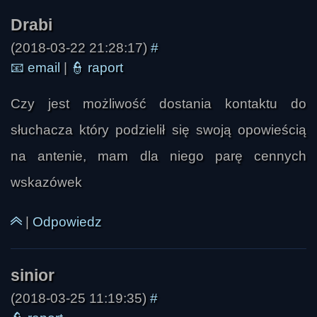
względem obserwatora, jednak dla samego 
poruszającego się obiektu wszystko wydaje się 
normalne. Zwracał uwagę, że różnice czasu 
(2018-03-22 21:28:17)
#
można wykrywać nawet na Ziemi, na przykład 
📧
email
|
👮
raport
między powierzchnią a wysoko położonym 
szczytem górskim, ale są to różnice bardzo 
Czy jest możliwość dostania kontaktu do
małe. Przyznał, że zagadnienie dylatacji czasu 
słuchacza który podzielił się swoją opowieścią
jest dla niego trudne i niekomfortowe w 
na antenie, mam dla niego parę cennych
wyjaśnianiu, bo łatwo prowadzi do zamieszania 
pojęciowego.

wskazówek
Dużo miejsca poświęcono też relacjom o 
|
Odpowiedz
obserwacjach UFO w momentach kryzysowych i 
historycznie przełomowych. Marcinkowski 
uznawał za wiarygodne doniesienia o obiektach 
(2018-03-25 11:19:35)
#
pojawiających się przy katastrofie 