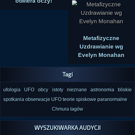
otwiera oczy!
Metafizyczne
Uzdrawianie wg
Evelyn Monahan
Tagi
ufologia
UFO
obcy
istoty nieznane
astronomia
bliskie
spotkania
obserwacje UFO
teorie spiskowe
paranormalne
Chmura tagów
WYSZUKIWARKA AUDYCJI