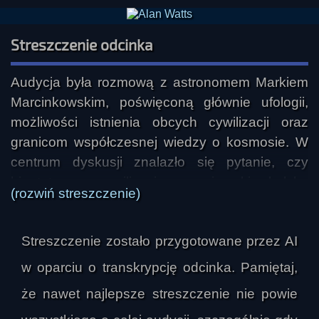
Streszczenie odcinka
Audycja była rozmową z astronomem Markiem 
Marcinkowskim, poświęconą głównie ufologii, 
możliwości istnienia obcych cywilizacji oraz 
granicom współczesnej wiedzy o kosmosie. W 
centrum dyskusji znalazło się pytanie, czy 
hipotetyczne cywilizacje pozaziemskie byłyby 
(rozwiń streszczenie)
dla ludzi zagrożeniem, neutralnymi 
obserwatorami, a może wręcz protektorami 
Streszczenie zostało przygotowane przez AI
ludzkości. Marcinkowski uznał, że lęk przed 
agresywnymi obcymi ma źródło w przenoszeniu 
w oparciu o transkrypcję odcinka. Pamiętaj,
na kosmos ziemskich doświadczeń 
że nawet najlepsze streszczenie nie powie
historycznych, zwłaszcza przykładów brutalnych 