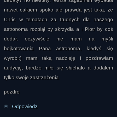
debaty? no niestety, reszta zagadnień wypadła
duży obiekt, którego obecność wynika z analiz 
orbit ciał transneptunowych i symulacji 
nawet całkiem spoko ale prawda jest taka, że
komputerowych. Wyjaśniał, że problemem jest 
Chris w tematach za trudnych dla naszego
nie tylko wielka odległość i słabość sygnału od 
astronoma rozpiął by skrzydła a i Piotr by coś
tak zimnego i ciemnego ciała, ale też to, że 
chemik
obszar poszukiwań znajduje się na tle gęstego 
dodał, oczywiście nie mam na myśli
dysku Drogi Mlecznej, co utrudnia obserwacje. 
bojkotowania Pana astronoma, kiedyś się
Jego zdaniem odkrycie takiego obiektu może 
wyrobi:) mam taką nadzieję i pozdrawiam
nastąpić wkrótce, zwłaszcza jeśli do analizy 
danych włączą się nie tylko astronomowie, ale 
audycję, bardzo miło się słuchało a dodałem
też amatorzy wspierający projekty obywatelskie.

tylko swoje zastrzeżenia
Rozmowa zeszła również na temat czasu i teorii 
pozdro
względności. W odpowiedzi na pytanie 
słuchacza Marcinkowski tłumaczył, że przy 
|
Odpowiedz
dużych prędkościach czas płynie inaczej 