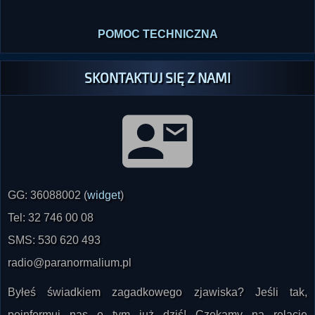
POMOC TECHNICZNA
SKONTAKTUJ SIĘ Z NAMI
GG: 36088002 (
widget
)
Tel: 32 746 00 08
SMS: 530 620 493
radio@paranormalium.pl
Byłeś świadkiem zagadkowego zjawiska? Jeśli tak,
poinformuj nas o tym już dziś! Czekamy na relacje