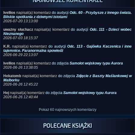
Ivellios
napisał(a) komentarz
do audycji
Odc. 60 - Przybysze z innego świata.
Bliskie spotkania z dziwnymi istotami
2026-07-20 13:13:00
uważny słuchacz
napisał(a) komentarz
do audycji
Odc. 111 - Dzieci wobec
Nieznanego
2026-07-03 18:15:37
K.R.
napisał(a) komentarz
do audycji
Odc. 113 - Gajówka Kaczenica i inne
tajemnice. Paranormalna spowiedź
2026-06-29 22:13:07
Ivellios
napisał(a) komentarz
do zdjęcia
Samolot wojskowy typu Aurora
2026-06-26 13:38:05
Hekatomb
napisał(a) komentarz
do zdjęcia
Zdjęcie z Baszty Maślankowej w
Malborku
2026-06-26 12:45:22
Hej
napisał(a) komentarz
do zdjęcia
Samolot wojskowy typu Aurora
2026-06-26 12:40:44
Pokaż 60 najnowszych komentarzy
POLECANE KSIĄŻKI