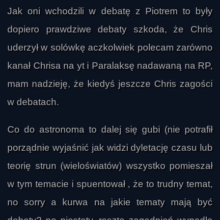
również na innych, pokrewnych pierwiastkach, 
Jak oni wchodzili w debatę z Piotrem to były
Drabi
choć nie każdy układ chemiczny dawałby ku 
dopiero prawdziwe debaty szkoda, że Chris
temu realne podstawy. Wspominał też o 
problemach z dotychczasowymi 
uderzył w solówkę aczkolwiek polecam zarówno
eksperymentami poszukiwania życia na Marsie, 
kanał Chrisa na yt i Paralaksę nadawaną na RP,
które mogły być od początku oparte na błędnych 
mam nadzieję, że kiedyś jeszcze Chris zagości
założeniach. Jego zdaniem ludzkość dopiero 
zaczyna rozumieć, jak szukać życia poza 
w debatach.
Ziemią, a przyszłe misje mogą przynieść 
przełom.

Co do astronoma to dalej się gubi (nie potrafił
porządnie wyjaśnić jak widzi dyletację czasu lub
sinior
Ważnym tematem była planeta X, czyli 
teorię strun (wieloświatów) wszystko pomieszał
hipotetyczna dziewiąta, czasem określana jako 
dziesiąta planeta Układu Słonecznego. 
w tym temacie i spuentował , że to trudny temat,
Marcinkowski uznał za bardzo prawdopodobne, 
no sorry a kurwa na jakie tematy mają być
że za orbitą Neptuna rzeczywiście znajduje się 