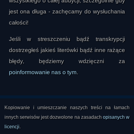
wszystkiego o całej audycji, szczególnie gdy
kontaktów cywilizacji rozwiniętych z ludami 
tubylczymi. Jednocześnie zaznaczał, że wśród 
jest ona długa - zachęcamy do wysłuchania
potencjalnych cywilizacji kosmicznych mogłyby 
całości!
istnieć również takie, które byłyby nieprzyjazne, 
choć jego zdaniem bardziej prawdopodobna jest 
Jeśli w streszczeniu bądź transkrypcji
postawa neutralna lub nieagresywna. Podkreślał 
dostrzegłeś jakieś literówki bądź inne rażące
przy tym, że przy obecnym poziomie rozwoju 
człowieka ewentualna konfrontacja z 
błędy, będziemy wdzięczni za
rzeczywiście zaawansowaną cywilizacją byłaby 
poinformowanie nas o tym
.
dla nas praktycznie nie do wygrania.

W rozmowie wielokrotnie wracał motyw obcych 
jako ewentualnych opiekunów ludzkości. 
Kopiowanie i umieszczanie naszych treści na łamach
Marcinkowski dopuszczał możliwość, że jakaś 
innych serwisów jest dozwolone na zasadach
opisanych w
cywilizacja mogła w przeszłości ingerować w 
dzieje Ziemi, chroniąc ludzi przed samych sobą 
licencji
.