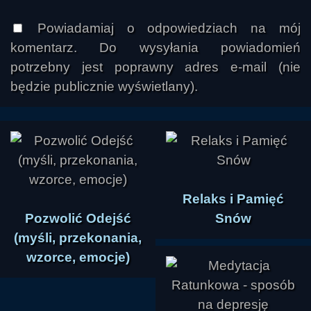
niemal każde z poruszonych zagadnień 
pozostaje otwarte i wymaga dalszych badań, 
Powiadamiaj o odpowiedziach na mój
zarówno w astronomii, jak i w refleksji nad 
komentarz. Do wysyłania powiadomień
potrzebny jest poprawny adres e-mail (nie
będzie publicznie wyświetlany).
Relaks i Pamięć
Pozwolić Odejść
Snów
(myśli, przekonania,
wzorce, emocje)