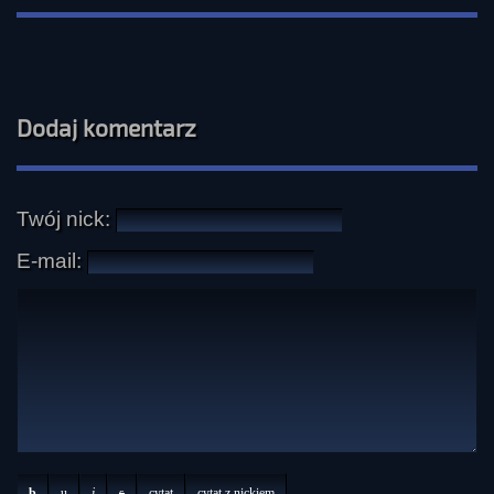
Dodaj komentarz
Twój nick:
E-mail:
b
u
i
s
cytat
cytat z nickiem