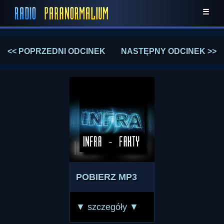
☰
<< POPRZEDNI ODCINEK
NASTĘPNY ODCINEK >>
POBIERZ MP3
▼ szczegóły ▼