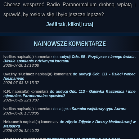
Chcesz wesprzeć Radio Paranormalium drobną wpłatą i
sprawić, by rosło w siłę i było jeszcze lepsze?
Jeśli tak, kliknij tutaj
NAJNOWSZE KOMENTARZE
Ivellios
napisał(a) komentarz
do audycji
Odc. 60 - Przybysze z innego świata.
Bliskie spotkania z dziwnymi istotami
2026-07-20 13:13:00
uważny słuchacz
napisał(a) komentarz
do audycji
Odc. 111 - Dzieci wobec
Nieznanego
2026-07-03 18:15:37
K.R.
napisał(a) komentarz
do audycji
Odc. 113 - Gajówka Kaczenica i inne
tajemnice. Paranormalna spowiedź
2026-06-29 22:13:07
Ivellios
napisał(a) komentarz
do zdjęcia
Samolot wojskowy typu Aurora
2026-06-26 13:38:05
Hekatomb
napisał(a) komentarz
do zdjęcia
Zdjęcie z Baszty Maślankowej w
Malborku
2026-06-26 12:45:22