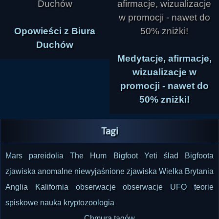
Opowieści z Biura
Duchów
Medytacje, afirmacje,
wizualizacje w
promocji - nawet do
50% zniżki!
Tagi
Mars
pareidolia
The Hum
Bigfoot
Yeti
ślad Bigfoota
zjawiska anomalne
niewyjaśnione zjawiska
Wielka Brytania
Anglia
Kalifornia
obserwacje
obserwacje UFO
teorie
spiskowe
nauka
kryptozoologia
Chmura tagów