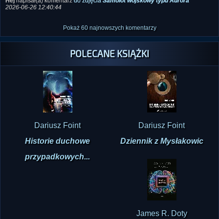
Hej
napisał(a) komentarz
do zdjęcia
Samolot wojskowy typu Aurora
2026-06-26 12:40:44
Pokaż 60 najnowszych komentarzy
POLECANE KSIĄŻKI
Dariusz Foint
Dariusz Foint
Historie duchowe
Dziennik z Mysłakowic
przypadkowych...
James R. Doty