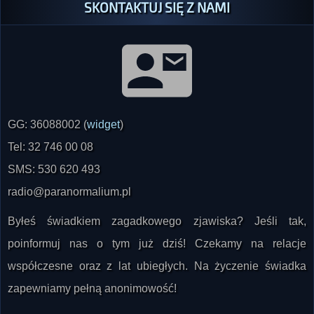
GG: 36088002 (
widget
)
Tel: 32 746 00 08
SMS: 530 620 493
radio@paranormalium.pl
Byłeś świadkiem zagadkowego zjawiska? Jeśli tak,
poinformuj nas o tym już dziś! Czekamy na relacje
współczesne oraz z lat ubiegłych. Na życzenie świadka
zapewniamy pełną anonimowość!
UWAGA: Nie odbieramy połączeń z numerów