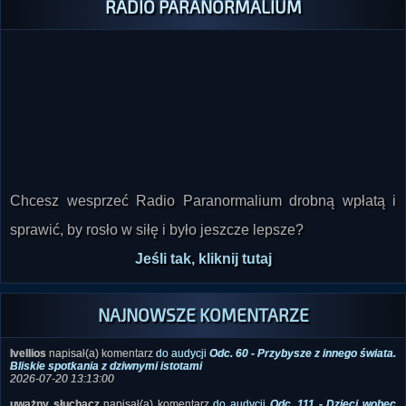
Chcesz wesprzeć Radio Paranormalium drobną wpłatą i
sprawić, by rosło w siłę i było jeszcze lepsze?
Jeśli tak, kliknij tutaj
NAJNOWSZE KOMENTARZE
Ivellios
napisał(a) komentarz
do audycji
Odc. 60 - Przybysze z innego świata.
Bliskie spotkania z dziwnymi istotami
2026-07-20 13:13:00
uważny słuchacz
napisał(a) komentarz
do audycji
Odc. 111 - Dzieci wobec
Nieznanego
2026-07-03 18:15:37