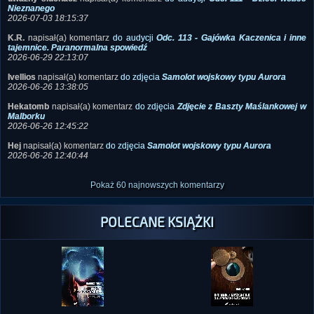
K.R.
napisał(a) komentarz
do audycji
Odc. 113 - Gajówka Kaczenica i inne
tajemnice. Paranormalna spowiedź
2026-06-29 22:13:07
Ivellios
napisał(a) komentarz
do zdjęcia
Samolot wojskowy typu Aurora
2026-06-26 13:38:05
Hekatomb
napisał(a) komentarz
do zdjęcia
Zdjęcie z Baszty Maślankowej w
Malborku
2026-06-26 12:45:22
Hej
napisał(a) komentarz
do zdjęcia
Samolot wojskowy typu Aurora
2026-06-26 12:40:44
Pokaż 60 najnowszych komentarzy
POLECANE KSIĄŻKI
Dariusz Foint
Dariusz Foint