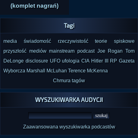
(komplet nagrań)
Tagi
media
świadomość
rzeczywistość
teorie spiskowe
przyszłość mediów
mainstream
podcast
Joe Rogan
Tom
DeLonge
disclosure
UFO
ufologia
CIA
Hitler
III RP
Gazeta
Wyborcza
Marshall McLuhan
Terence McKenna
Chmura tagów
WYSZUKIWARKA AUDYCJI
Zaawansowana wyszukiwarka podcastów