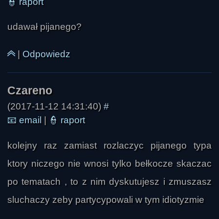
👮
raport
udawał pijanego?
|
Odpowiedz
(2017-11-12 14:31:40)
#
SkrzydlatyŻmij
📧
email
|
👮
raport
kolejny raz zamiast rozlaczyc pijanego typa
ktory niczego nie wnosi tylko bełkocze skaczac
po tematach , to z nim dyskutujesz i zmuszasz
sluchaczy zeby partycypowali w tym idiotyzmie