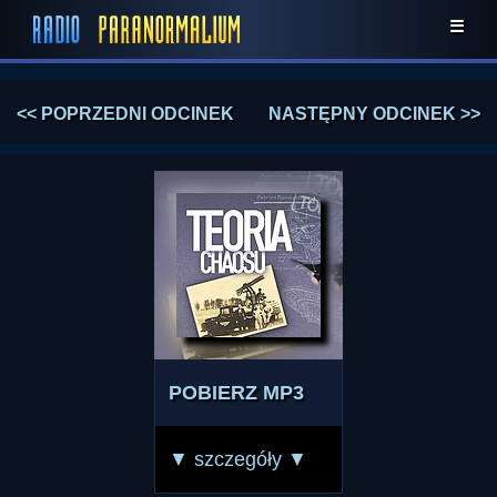
☰
<< POPRZEDNI ODCINEK
NASTĘPNY ODCINEK >>
POBIERZ MP3
▼ szczegóły ▼