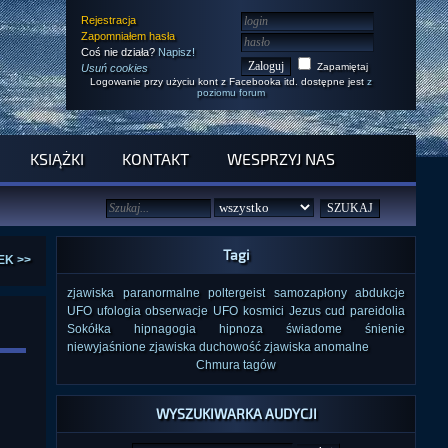
Rejestracja
Zapomniałem hasła
Coś nie działa?
Napisz!
Zapamiętaj
Usuń cookies
Logowanie przy użyciu kont z Facebooka itd. dostępne jest
z
poziomu forum
KSIĄŻKI
KONTAKT
WESPRZYJ NAS
Tagi
EK >>
zjawiska paranormalne
poltergeist
samozapłony
abdukcje
UFO
ufologia
obserwacje UFO
kosmici
Jezus
cud
pareidolia
Sokółka
hipnagogia
hipnoza
świadome śnienie
niewyjaśnione zjawiska
duchowość
zjawiska anomalne
Chmura tagów
WYSZUKIWARKA AUDYCJI