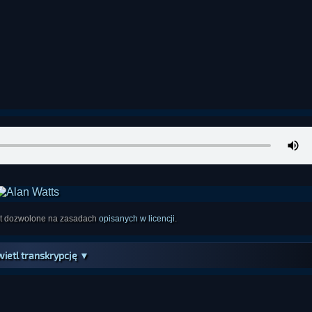
est dozwolone na zasadach
opisanych w licencji
.
ietl transkrypcję ▼