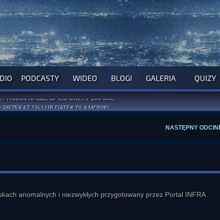
DIO
PODCASTY
WIDEO
BLOGI
GALERIA
QUIZY
ROGRAM NA NAJBLIŻSZY TYDZIEŃ
WYPRÓBUJ NASZE OFICJALNE APLIKACJE
:
PRZEKAŻ 1% LUB DATEK DLA MONIKI
ĄŻKI AUTORSTWA
A. MIAZGI
I
D. TRELI
ANORMALNEGO BLOGA
I POCZUJ SIĘ JAK REDAKTOR
NASTĘPNY ODCIN
iskach anomalnych i niezwykłych przygotowany przez Portal INFRA