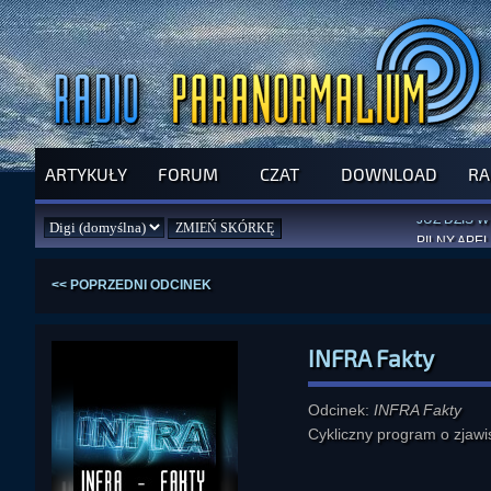
ARTYKUŁY
FORUM
CZAT
DOWNLOAD
RA
SPRAWDŹ P
JUŻ DZIŚ 
PILNY APEL
NOWE KSI
ZAŁOŻ
PAR
<< POPRZEDNI ODCINEK
INFRA Fakty
Odcinek:
INFRA Fakty
Cykliczny program o zjaw