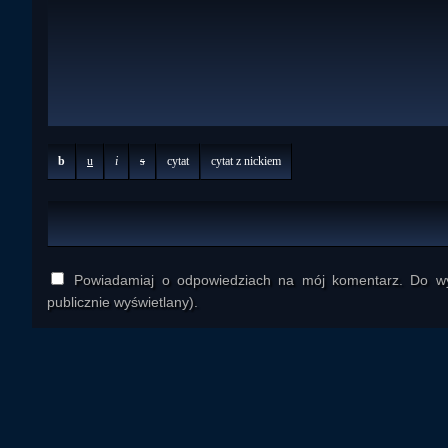
b
u
i
s
cytat
cytat z nickiem
Powiadamiaj o odpowiedziach na mój komentarz. Do wys
publicznie wyświetlany).