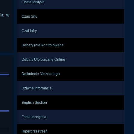
Chata Mistyka
nia w
Czas Snu
Czat Infry
Debaty (nie)kontrolowane
Debaty Ufologiczne Online
Dotknięcie Nieznanego
Dziwne Informacje
English Section
Facta Incognita
Hiperprzestrzeń