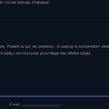
źć coś tak dobrego. Gratulacje!
 W odpowiedzi pokazano historyczny ciąg zmian w formach obserwowa
, przez fale „statków powietrznych”, „foo fighters”, „widmowych rakiet”
ślali, że nie tylko zmienia się ikonografia zjawiska, ale także jego sp
ych obserwacji do abdukcji, doświadczeń kontaktowych i prz
ecz zjawiskiem o zmiennej formie, dostosowującym się do epoki i spo
a, według którego UFO może być raczej formą energii lub inteligencji
est widoczna gołym okiem, choć jej przyczyny pozostają niejasne.

otę. Pisałem to już, ale powtórzę - te audycje to kompendium wied
e będą z nich korzystać przez długie lata. Wielkie dzięki!
 fiction odnosili się do UFO. W odpowiedzi Marek Żelkowski zaznaczył, 
wykle jako element szerszej opowieści, a nie jako główny problem. Przyw
przekory i racjonalistycznej ostrożności, ale też wykorzystującego mo
no także nieliczne utwory innych autorów, w których pojawiały się 
taktu. Rozmówcy stwierdzili, że UFO jest trudnym tematem dla literatury
 niemal wszystkich podstawowych pytań o naturę zjawiska. Właśnie dla
j opowieści.

ugi sezon debat ufologicznych. Rozmówcy wielokrotnie wracali do myśli
dnej teorii, a wiele jego elementów wymaga myślenia wykraczającego 
E-mail:
ty: podkreślano, że pytania pozostają niewyczerpane, a sama ufologia n