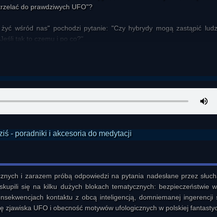
strzelać do prawdziwych UFO"?
żyć wśród nas" pochodzi pytanie: "Czy hybrydy mogą zastąpić ludz
Jeśli tak to czemu i po co?"
jach równych bogom pochodzi pytanie: "Czy ludzie mogliby zacząć c
u zaawansowania, jeśli ci przybyliby na Ziemię? Skoro mogą oni wszys
"
y: "Czy kościół oswaja wiernych z tematem życia w kosmosie, czy racze
daje, że to drugie".
i pochodzi pytanie: "Jaki cel obcy mogą mieć w nadzorowaniu Ziemi
mieć, by jakaś cywilizacja umyślnie się z tym borykała".
i": "Czy służby specjalne ingerowały w ufologię? Jeśli tak, to jak i po 
nych i zarazem próbą odpowiedzi na pytania nadesłane przez słucha
ce?"
kupili się na kilku dużych blokach tematycznych: bezpieczeństwie w
nsekwencjach kontaktu z obcą inteligencją, domniemanej ingerencji s
Dlaczego tyle krytycyzmu wobec Greera i Disclosure?" I kolejne podob
ję zjawiska UFO i obecność motywów ufologicznych w polskiej fantastyc
"Dlaczego ciągle pogrywa się UFO aktami i dlaczego ludzie cały czas 