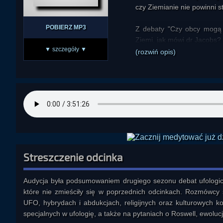
czy Ziemianie nie powinni 
POBIERZ MP3
Z debaty "Czy obcy mogą 
Ziemi, jak mówi dr Jacobs? 
▼ szczegóły ▼
(rozwiń opis)
Z serii debat o cywilizac
kosmitów na wysokim stopni
jak odróżnić ich od bogów?
I drugie, z tej samej debat
indoktrynuje, bo mnie się wy
Z debat o nadzorcach Ziem
co to robią, bo trudno zrozu
Streszczenie odcinka
Z debaty o "Ludziach w czern
Audycja była podsumowaniem drugiego sezonu debat ufologicz
czy działo się to też w Pols
które nie zmieściły się w poprzednich odcinkach. Rozmówcy s
UFO, hybrydach i abdukcjach, religijnych oraz kulturowych ko
Z debaty o "Disclosure": "
specjalnych w ufologię, a także na pytaniach o Roswell, ewoluc
debaty o "Znanych i UFO": 