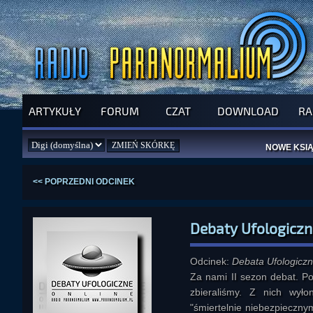
SPRAWDŹ P
ARTYKUŁY
FORUM
CZAT
DOWNLOAD
RA
JUŻ DZIŚ 
PILNY APEL
NOWE KSI
ZAŁOŻ
PAR
<< POPRZEDNI ODCINEK
Debaty Ufologiczn
Odcinek:
Debata Ufologiczn
Za nami II sezon debat. P
zbieraliśmy. Z nich wyło
"śmiertelnie niebezpieczny