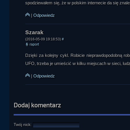
ogromna.

spodziewałem się, że w polskim internecie da się znale
Kolejne pytanie dotyczyło stwierdzenia, że UFO „ewoluuje”.
|
Odpowiedz
zjawisk: od boskich rydwanów i średniowiecznych bitew na niebie
latające spodki, światła, trójkąty i bumerangi. Rozmówcy podkre
oddziaływania na ludzi, w tym przechodzenie od prost
międzywymiarowych. W tym ujęciu UFO nie jest czymś stałym, l
(2016-05-09 19:18:53)
#
👮
raport
myślenia obserwatorów. Przywoływano tu też poglądy Johna Keel
materialnym obiektem. Rozmówcy uznali, że ewolucja zjawiska j
Dzięki za kolejny cykl. Robicie nieprawdopodobną rob
UFO, trzeba je umieścić w kilku miejscach w sieci, ludzi
Na końcu pojawiło się pytanie o to, jak polscy autorzy science
polskiej fantastyce temat ten występował raczej marginalnie i z
|
Odpowiedz
Stanisława Lema jako autora dystansującego się od ufologii z 
podobne do ufologicznych, choćby w „Astronautach”. Wspomnia
istoty z kosmosu, statki lądujące na Ziemi czy dziwne formy kon
wymagałoby od autora zbudowania całej mitologii i wyjaśnienia
częściej staje się ono w popkulturze dekoracją niż osią poważne
Dodaj komentarz
Cała audycja miała charakter podsumowujący i syntetyzujący dr
zjawisko UFO jest zbyt złożone, by dało się je zamknąć w je
Twój nick:
prosty materializm. Zakończenie audycji miało charakter otwar