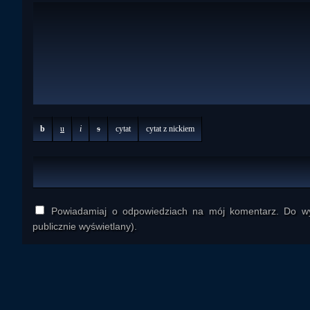
b
u
i
s
cytat
cytat z nickiem
Powiadamiaj o odpowiedziach na mój komentarz. Do wys
publicznie wyświetlany).