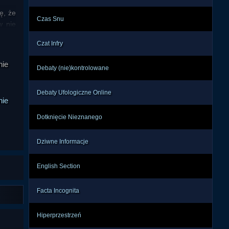
, że 
Czas Snu
 nie 
czne 
Czat Infry
otów 
e?"
zyć, 
nie
Debaty (nie)kontrolowane
 też 
, bo
ą do 
Debaty Ufologiczne Online
nie
nie, 
Dotknięcie Nieznanego
rydy 
egoś 
Dziwne Informacje
edni 
iach 
English Section
lecz 
tzw. 
Facta Incognita
gów. 
Hiperprzestrzeń
ą do 