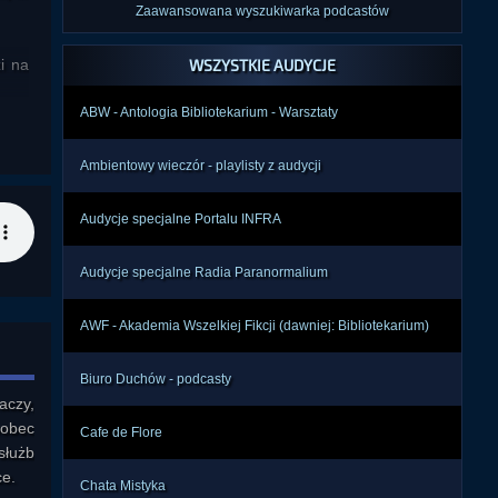
Zaawansowana wyszukiwarka podcastów
i na
WSZYSTKIE AUDYCJE
ABW - Antologia Bibliotekarium - Warsztaty
zcić
tko,
Ambientowy wieczór - playlisty z audycji
Audycje specjalne Portalu INFRA
j ich
Audycje specjalne Radia Paranormalium
? Po
AWF - Akademia Wszelkiej Fikcji (dawniej: Bibliotekarium)
Biuro Duchów - podcasty
co? I
czy, 
obec 
Cafe de Flore
łużb 
ne z
e.

dają
Chata Mistyka