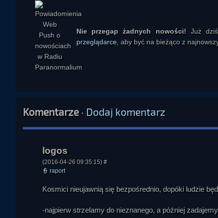
tworzenia i kontrolowania rzeczywistości, to technicznie zaaw
do Arthura C. Clarke’a i jego słynnej myśli, że odpowiednio roz
z historycznymi mitami o istotach z nieba, nauczycielach ludz
Nie przegap żadnych nowości!
Już dzi
Uczestnicy rozważali też, jak zareagowałyby religie, zwłaszcza
przeglądarce
, aby być na bieżąco z najnowszy
próbować oswajać temat, ale w razie bezpośredniego, jednozna
wiedzy i możliwości, znalazłby się w bardzo trudnym położeniu
w istniejącą teologię, np. przez uznanie, że każda inteligentna 
Antares
Kolejny temat dotyczył pytania, czy Kościół oswaja wiernych z 
praktyce dominuje ostrożna indoktrynacja i próba zachowania k
Komentarze
·
Dodaj komentarz
możliwość przełożenia każdego nowego zjawiska na własny jęz
filozoficznych dylematów związanych z obcymi inteligencjami s
które mogłoby się pojawić w społeczeństwie w razie otwart
wielu ludzi nie jest mentalnie przygotowanych do zaakceptowan
pepe
zrozumienia, że mogłyby one wchodzić w relacje z ludzkością 
(2016-04-26 09:35:15)
#
👮
raport
Dużo miejsca poświęcono także pytaniu o „nadzorców Ziemi”, 
Kosmici nieujawnią się bezpośrednio, dopóki ludzie b
tej części dyskusji rozmówcy odwoływali się do mitów mezopota
na powtarzający się motyw istot, które przybywają z nieba, uc
-najpierw strzelamy do nieznanego, a później zadajemy 
nimi w konflikt. Wymieniano m.in. Apkallu, Annunaki, synów Boży