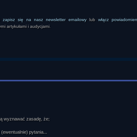
ansowana cywilizacja mogłaby być tak postrzegana. Pojawiło się odwoł
winięta technologia jest nieodróżnialna od magii. Rozmówcy łączyli ten w
kości i „bogach”, którzy przekazują wiedzę mniej rozwiniętym cywilizac
ś
zapisz się na nasz newsletter emailowy
lub
włącz powiadomie
 chrześcijaństwo, na kontakt z istotami obcymi. W ich ocenie Kościół mó
mi artykułami i audycjami.
cznego kontaktu z istotami wyraźnie przewyższającymi ludzi pod wzgl
. Pojawiły się opinie, że reakcją mogłoby być próbowanie włączenia ob
cywilizacja ma swojego Chrystusa lub że zbawienie jest uniwersalne.

życiem pozaziemskim, czy raczej ich indoktrynuje. Uczestnicy oceniali, 
ontroli nad interpretacją. Zwracano uwagę, że Kościół stara się zach
yk teologiczny. Jednocześnie przyznawano, że coraz więcej religijny
taje się nieuniknionych. Wskazywano też na zjawisko religijnej egzalta
ego kontaktu z zaawansowaną cywilizacją pozaziemską. Według rozmó
ia istnienia istot bardziej rozwiniętych od człowieka, a tym bardzie
na poziomie przekraczającym dotychczasowe schematy religijne.

czyli obce inteligencje mające rzekomo czuwać nad rozwojem ludzkośc
ędą wyznawać zasadę, że;
mskich, biblijnych, hinduskich, chińskich i mezoamerykańskich, wskaz
zą ludzi, przekazują im wiedzę i organizację społeczną, a czasem wchod
(ewentualnie) pytania...
ch, Saptarishi, postacie Fu Xi i Nuwa, Quetzalcoatla i Thota. Z tych par