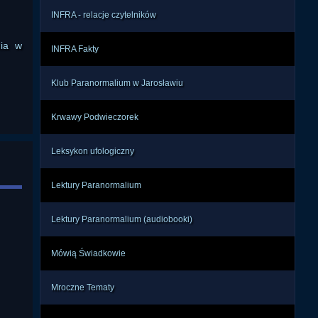
anie 
INFRA - relacje czytelników
ątek 
jom. 
nia w
INFRA Fakty
głby 
ędem 
Klub Paranormalium w Jarosławiu
cych 
Krwawy Podwieczorek
że w 
Leksykon ufologiczny
ować 
ch i 
cji, 
Lektury Paranormalium
wców 
j do 
Lektury Paranormalium (audiobooki)
Mówią Świadkowie
i. W 
ując 
Mroczne Tematy
zą z 
alel 