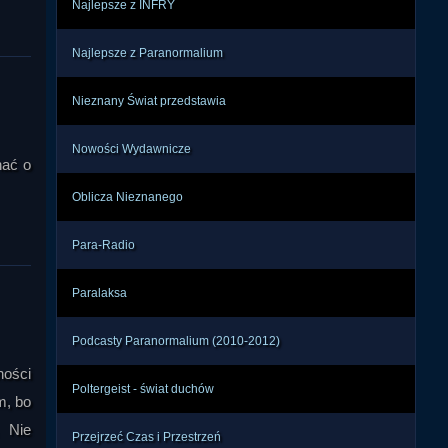
Najlepsze z INFRY
oju. 
alna 
ojem 
Najlepsze z Paranormalium
Nieznany Świat przedstawia
UFO. 
stów 
Nowości Wydawnicze
zede 
hać o
ji i 
Oblicza Nieznanego
wróg-
ę. W 
Para-Radio
owe. 
owe.

Paralaksa
nego 
łów, 
Podcasty Paranormalium (2010-2012)
kony 
ności
tało 
Poltergeist - świat duchów
m, bo
yjny 
jest 
. Nie
Przejrzeć Czas i Przestrzeń