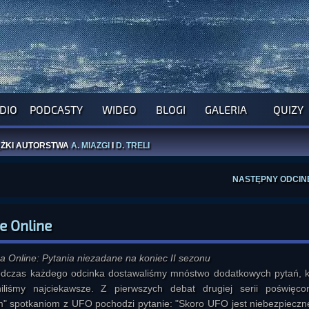
ROGRAM NA NAJBLIŻSZY TYDZIEŃ
DIO
PODCASTY
WIDEO
BLOGI
GALERIA
QUIZY
WYPRÓBUJ NASZE OFICJALNE APLIKACJE
:
PRZEKAŻ 1% LUB DATEK DLA MONIKI
ĄŻKI AUTORSTWA
A. MIAZGI
I
D. TRELI
ANORMALNEGO BLOGA
I POCZUJ SIĘ JAK REDAKTOR
NASTĘPNY ODCIN
e Online
a Online: Pytania niezadane na koniec II sezonu
odczas każdego odcinka dostawaliśmy mnóstwo dodatkowych pytań, k
niliśmy najciekawsze. Z pierwszych debat drugiej serii poświęco
m" spotkaniom z UFO pochodzi pytanie: "Skoro UFO jest niebezpieczne