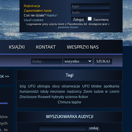
Rejestracja
Zapomniałem hasła
Coś nie działa?
Napisz!
Zapamiętaj
Usuń cookies
Logowanie przy użyciu kont z Facebooka itd. dostępne jest
z
poziomu forum
KSIĄŻKI
KONTAKT
WESPRZYJ NAS
Tagi
EK >>
bóg
UFO
ufologia
obcy
obserwacje UFO
bliskie spotkania
humanoidzi
istoty nieznane
nadzorcy Ziemi
ludzie w czerni
Disclosure
Roswell
hybrydy
science-fiction
Chmura tagów
WYSZUKIWARKA AUDYCJI
tóre
nych
, to