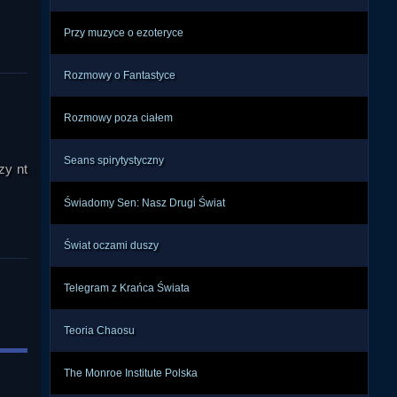
Przy muzyce o ezoteryce
nych 
, po 
Rozmowy o Fantastyce
osób 
eżyć 
sobu 
Rozmowy poza ciałem
 niż 
Seans spirytystyczny
zy nt
że w 
Świadomy Sen: Nasz Drugi Świat
ołał 
tywy 
Świat oczami duszy
małe 
, bo 
Telegram z Krańca Świata
tego 
Teoria Chaosu
, że 
poza 
The Monroe Institute Polska
adal 