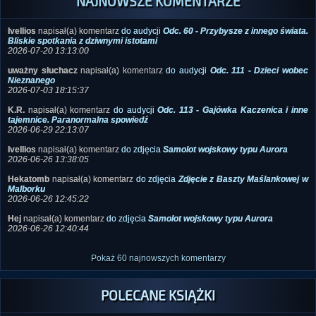
Ivellios
napisał(a) komentarz
do audycji
Odc. 60 - Przybysze z innego świata.
Bliskie spotkania z dziwnymi istotami
2026-07-20 13:13:00
uważny słuchacz
napisał(a) komentarz
do audycji
Odc. 111 - Dzieci wobec
Nieznanego
2026-07-03 18:15:37
K.R.
napisał(a) komentarz
do audycji
Odc. 113 - Gajówka Kaczenica i inne
tajemnice. Paranormalna spowiedź
2026-06-29 22:13:07
Ivellios
napisał(a) komentarz
do zdjęcia
Samolot wojskowy typu Aurora
2026-06-26 13:38:05
Hekatomb
napisał(a) komentarz
do zdjęcia
Zdjęcie z Baszty Maślankowej w
Malborku
2026-06-26 12:45:22
Hej
napisał(a) komentarz
do zdjęcia
Samolot wojskowy typu Aurora
2026-06-26 12:40:44
Pokaż 60 najnowszych komentarzy
POLECANE KSIĄŻKI