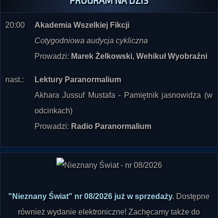
20:00
Akademia Wszelkiej Fikcji
Cotygodniowa audycja cykliczna
Prowadzi:
Marek Żelkowski, Wehikuł Wyobraźni
nast.:
Lektury Paranormalium
Akhara Jussuf Mustafa - Pamiętnik jasnowidza (w
odcinkach)
Prowadzi:
Radio Paranormalium
"Nieznany Świat" nr 08/2026 już w sprzedaży
.
Dostępne
również wydanie elektroniczne! Zachęcamy także do
zajrzenia do
Księgarni-Galerii "Nieznanego Świata"