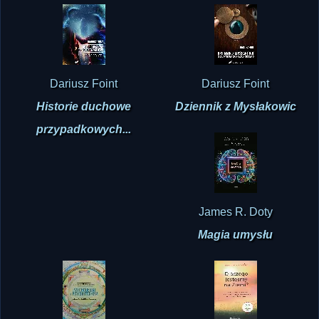
Dariusz Foint
Dariusz Foint
Historie duchowe
Dziennik z Mysłakowic
przypadkowych...
James R. Doty
Magia umysłu
Tim Read, Maria Papaspyrou
Bernard Jakoby