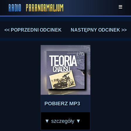
☰
<< POPRZEDNI ODCINEK
NASTĘPNY ODCINEK >>
POBIERZ MP3
▼ szczegóły ▼