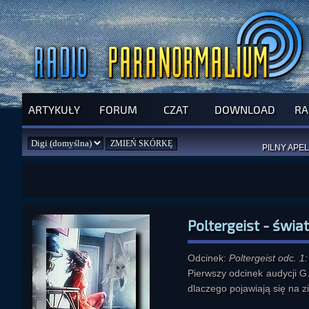
ARTYKUŁY
FORUM
CZAT
DOWNLOAD
RA
SPRAWDŹ P
JUŻ DZIŚ 
PILNY APEL
NOWE KSI
ZAŁOŻ
PAR
Poltergeist - świ
Odcinek:
Poltergeist odc. 1
Pierwszy odcinek audycji G.
dlaczego pojawiają się na z