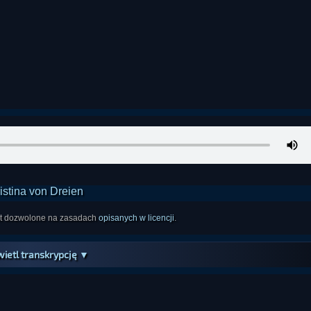
est dozwolone na zasadach
opisanych w licencji
.
ietl transkrypcję ▼