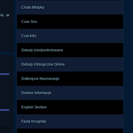
Chata Mistyka
nia w
Czas Snu
Czat Infry
Debaty (nie)kontrolowane
Debaty Ufologiczne Online
Dotknięcie Nieznanego
Dziwne Informacje
English Section
Facta Incognita