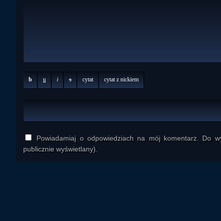
b
u
i
s
cytat
cytat z nickiem
Powiadamiaj o odpowiedziach na mój komentarz. Do wys
publicznie wyświetlany).