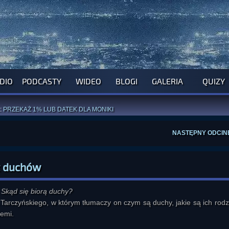
DIO
PODCASTY
WIDEO
BLOGI
GALERIA
QUIZY
ROGRAM NA NAJBLIŻSZY TYDZIEŃ
WYPRÓBUJ NASZE OFICJALNE APLIKACJE
:
PRZEKAŻ 1% LUB DATEK DLA MONIKI
ĄŻKI AUTORSTWA
A. MIAZGI
I
D. TRELI
ANORMALNEGO BLOGA
I POCZUJ SIĘ JAK REDAKTOR
NASTĘPNY ODCIN
at duchów
: Skąd się biorą duchy?
Tarczyńskiego, w którym tłumaczy on czym są duchy, jakie są ich rodza
iemi.