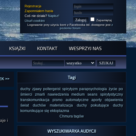
Rejestracja
Zapomniałem hasła
Coś nie działa?
Napisz!
Zapamiętaj
Usuń cookies
Logowanie przy użyciu kont z Facebooka itd. dostępne jest
z
poziomu forum
KSIĄŻKI
KONTAKT
WESPRZYJ NAS
Tagi
EK >>
duchy
zjawy
poltergeist
spirytyzm
parapsychologia
życie po
śmierci
zmarli
nawiedzenia
medium
seans spirytystyczny
transkomunikacja
pismo automatyczne
aporty
objawienia
świat duchów
materializacja
duchy pokutujące
duchy
komunikujące się
ektoplazma
Chmura tagów
je i
WYSZUKIWARKA AUDYCJI