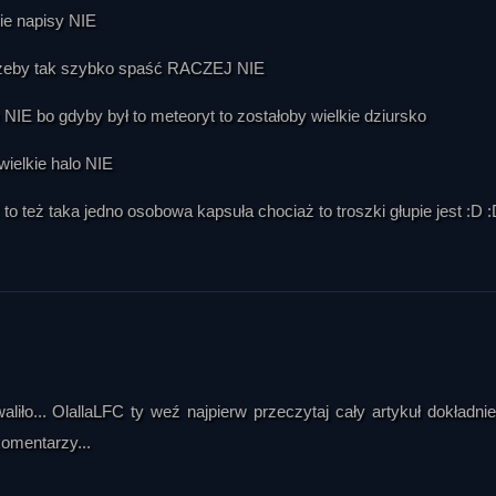
kie napisy NIE
aby żeby tak szybko spaść RACZEJ NIE
NIE bo gdyby był to meteoryt to zostałoby wielkie dziursko
 wielkie halo NIE
to też taka jedno osobowa kapsuła chociaż to troszki głupie jest :D :
iło... OlallaLFC ty weź najpierw przeczytaj cały artykuł dokładnie
komentarzy...