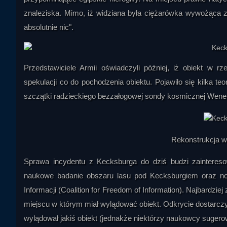
znaleziska. Mimo, iż widziana była ciężarówka wywożąca z l
absolutnie nic".
Przedstawiciele Armii oświadczyli później, iż obiekt w r
spekulacji co do pochodzenia obiektu. Pojawiło się kilka teo
szczątki radzieckiego bezzałogowej sondy kosmicznej Wenera 
Rekonstrukcja w
Sprawa incydentu z Kecksburga do dziś budzi zaintereso
naukowe badanie obszaru lasu pod Kecksburgiem oraz no
Informacji (Coalition for Freedom of Information). Najbardz
miejscu w którym miał wylądować obiekt. Odkrycie dostarczy
wylądował jakiś obiekt (jednakże niektórzy naukowcy suger