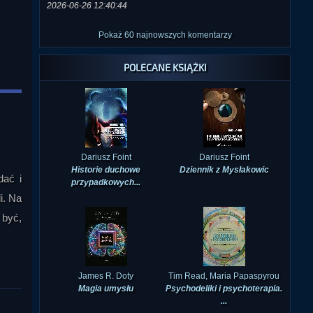
Pokaż 60 najnowszych komentarzy
POLECANE KSIĄŻKI
Dariusz Foint
Dariusz Foint
Historie duchowe
Dziennik z Mysłakowic
przypadkowych...
dać i
i. Na
 być,
James R. Doty
Tim Read, Maria Papaspyrou
Magia umysłu
Psychodeliki i psychoterapia.
...