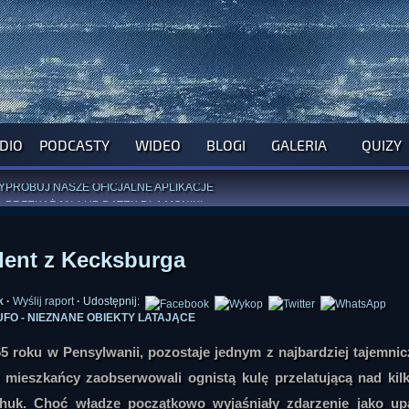
DIO
PODCASTY
WIDEO
BLOGI
GALERIA
QUIZY
ROGRAM NA NAJBLIŻSZY TYDZIEŃ
WYPRÓBUJ NASZE OFICJALNE APLIKACJE
:
PRZEKAŻ 1% LUB DATEK DLA MONIKI
ĄŻKI AUTORSTWA
A. MIAZGI
I
D. TRELI
ANORMALNEGO BLOGA
I POCZUJ SIĘ JAK REDAKTOR
dent z Kecksburga
k
·
Wyślij raport
·
Udostępnij:
UFO - NIEZNANE OBIEKTY LATAJĄCE
65 roku w Pensylwanii, pozostaje jednym z najbardziej tajemni
 mieszkańcy zaobserwowali ognistą kulę przelatującą nad ki
 huk. Choć władze początkowo wyjaśniały zdarzenie jako up