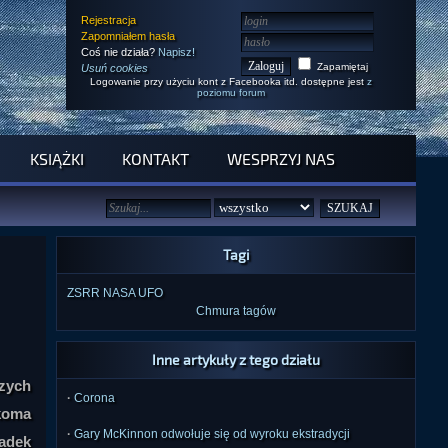
Rejestracja
Zapomniałem hasła
Coś nie działa?
Napisz!
Zapamiętaj
Usuń cookies
Logowanie przy użyciu kont z Facebooka itd. dostępne jest
z
poziomu forum
KSIĄŻKI
KONTAKT
WESPRZYJ NAS
Tagi
ZSRR
NASA
UFO
Chmura tagów
Inne artykuły z tego działu
czych
·
Corona
lkoma
·
Gary McKinnon odwołuje się od wyroku ekstradycji
adek