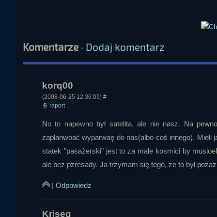
Komentarze
·
Dodaj komentarz
OlallaLFC
(2008-06-25 12:36:09)
#
👮
raport
No to napewno był satelita, ale nie nasz. Na pewno
zaplanwoać wyparwaę do nas(albo coś innego). Mieli jaki
statek "pasażerski" jest to za małe kosmici by musio
ale bez pzresady. Ja trzymam się tego, że to był pozaz
|
Odpowiedz