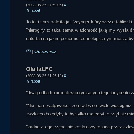
(2008-06-25 17:59:05)
#
👮
raport
Ivellios
To taki sam satelita jak Voyager który wiezie tablicz
"hieroglify to taka sama wiadomość jaką my wysłaliśm
satelita i na jakim poziomie technologicznym muszą być
|
Odpowiedz
KIRO
(2008-06-25 21:25:18)
#
👮
raport
"dwa pudła dokumentów dotyczących tego incydentu za
"Nie mam wątpliwości, że rząd wie o wiele więcej, niż 
zwykłego bo gdyby to był tylko meteoryt to rząd nie m
Zawisza
"żadna z jego części nie została wykonana przez człow