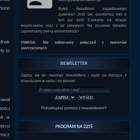
radio@paranormalium.pl
ziono
Byłeś świadkiem zagadkowego
zjawiska? Jeśli tak, poinformuj nas o
tym już dziś! Czekamy na relacje
współczesne oraz z lat ubiegłych. Na życzenie świadka
zapewniamy pełną anonimowość!
ednak
UWAGA: Nie odbieramy połączeń z numerów
zastrzeżonych
ły to
NEWSLETTER
Zapisz się do naszego newslettera i bądź na bieżąco z
nowościami w radiu i na stronie!
rował
ności
Potrzebujesz pomocy z newsletterem?
ok, w
ejscu
PROGRAM NA DZIŚ
Prócz