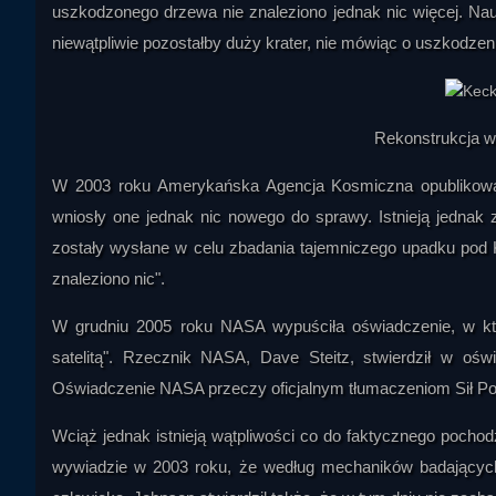
uszkodzonego drzewa nie znaleziono jednak nic więcej. Na
niewątpliwie pozostałby duży krater, nie mówiąc o uszkodzeni
Rekonstrukcja w
W 2003 roku Amerykańska Agencja Kosmiczna opublikował
wniosły one jednak nic nowego do sprawy. Istnieją jednak 
zostały wysłane w celu zbadania tajemniczego upadku pod K
znaleziono nic".
W grudniu 2005 roku NASA wypuściła oświadczenie, w kt
satelitą". Rzecznik NASA, Dave Steitz, stwierdził w oświ
Oświadczenie NASA przeczy oficjalnym tłumaczeniom Sił Po
Wciąż jednak istnieją wątpliwości co do faktycznego pocho
wywiadzie w 2003 roku, że według mechaników badających