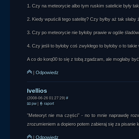
1. Czy na meteorycie albo tym ruskim satelicie były ta
2. Kiedy wpuścili tego satelitę? Czy byłby aż tak sł
3. Czy po meteorycie nie byłoby prawie w ogóle śladów 
Ivellios
4. Czy jeśli to byłoby coś zwykłego to byłoby o to takie
A co do korq00 to się z tobą zgadzam, ale mogłaby być 
|
Odpowiedz
DRax
(2008-06-26 01:27:29)
#
📧
pw
|
👮
raport
"Meteoryt nie ma części" - no to mnie naprawdę rozwal
zrozumieniem a dopiero potem zabieraj się za pisanie 
|
Odpowiedz