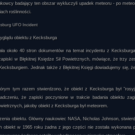
ukowcy badający ten obszar wykluczyli upadek meteoru - po meteo
ach roślinności.
yglądu obiektu z Kecksburga
a około 40 stron dokumentów na temat incydentu z Kecksburga
zapiski w Błękitnej Księdze Sił Powietrznych, mówiące, że trzy ze
ecksburgiem. Jednak także z Błękitnej Księgi dowiadujemy się, że
órym tym razem stwierdzono, że obiekt z Kecksburga był "rosy
adczeniu, że zapiski poczynione w trakcie badania obiektu zagi
wietrznych, jakoby obiekt z Kecksburga był meteorem.
dzenia obiektu. Główny naukowiec NASA, Nicholas Johnson, stwierd
 obiekt w 1965 roku żadna z jego części nie została wykonana 