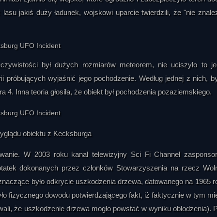
asu jakiś duży ładunek, wojskowi uparcie twierdzili, że "nie znale
zeczywistości był dużych rozmiarów meteorem, nie uciszyło to j
rii próbujących wyjaśnić jego pochodzenie. Według jednej z nich, by
4. Inna teoria głosiła, że obiekt był pochodzenia pozaziemskiego.
yglądu obiektu z Kecksburga
wanie. W 2003 roku kanał telewizyjny Sci Fi Channel zasponso
tatek dokonanych przez członków Stowarzyszenia na rzecz Wol
iej znaczące było odkrycie uszkodzenia drzewa, datowanego na 1965 r
ło fizycznego dowodu potwierdzającego fakt, iż faktycznie w tym mi
owali, że uszkodzenie drzewa mogło powstać w wyniku oblodzenia). 