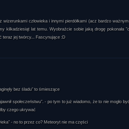
ki z wizerunkami człowieka i innymi pierdółkami (acz bardzo ważnymi
y kilkadziesiąt lat temu. Wyobraźcie sobie jaką drogę pokonała "
 teraz jej twórcy... Fascynujące :D
ginęły bez śladu" to śmieszące
ujawnił społeczeństwu". - po tym to już wiadomo, że to nie mogło by
iałby czego ukrywać
ieka" - no to przez co? Meteoryt nie ma części