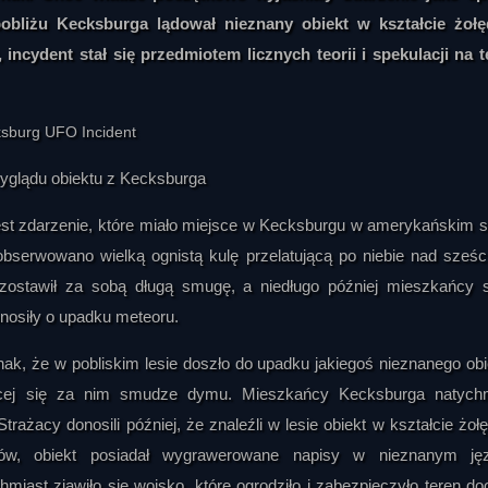
pobliżu Kecksburga lądował nieznany obiekt w kształcie żołę
incydent stał się przedmiotem licznych teorii i spekulacji na 
yglądu obiektu z Kecksburga
est zdarzenie, które miało miejsce w Kecksburgu w amerykańskim s
bserwowano wielką ognistą kulę przelatującą po niebie nad sześ
ostawił za sobą długą smugę, a niedługo później mieszkańcy 
onosiły o upadku meteoru.
k, że w pobliskim lesie doszło do upadku jakiegoś nieznanego obi
nącej się za nim smudze dymu. Mieszkańcy Kecksburga natych
rażacy donosili później, że znaleźli w lesie obiekt w kształcie żołę
ków, obiekt posiadał wygrawerowane napisy w nieznanym jęz
hmiast zjawiło się wojsko, które ogrodziło i zabezpieczyło teren do