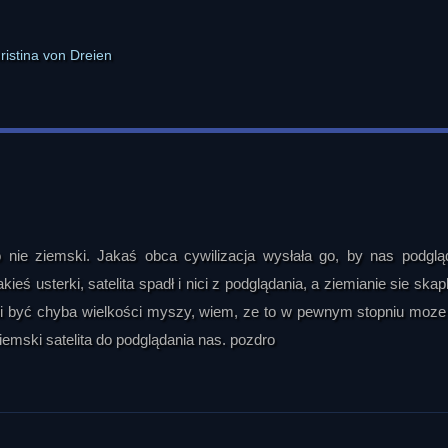
 nie ziemski. Jakaś obca cywilizacja wysłała go, by nas podglą
eś usterki, satelita spadł i nici z podglądania, a ziemianie sie skapl
eli być chyba wielkości myszy, wiem, ze to w pewnym stopniu moze
iemski satelita do podglądania nas. pozdro