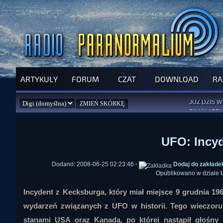
ARTYKUŁY
FORUM
CZAT
DOWNLOAD
RA
SPRAWDŹ P
JUŻ DZIŚ 
PILNY APEL
NOWE KSI
ZAŁOŻ
PAR
UFO: Incy
Dodano: 2008-06-25 02:23:46
·
Dodaj do zakłade
Opublikowano w dziale
Incydent z Kecksburga, który miał miejsce 9 grudnia 19
wydarzeń związanych z UFO w historii. Tego wieczoru
stanami USA oraz Kanadą, po której nastąpił głośny