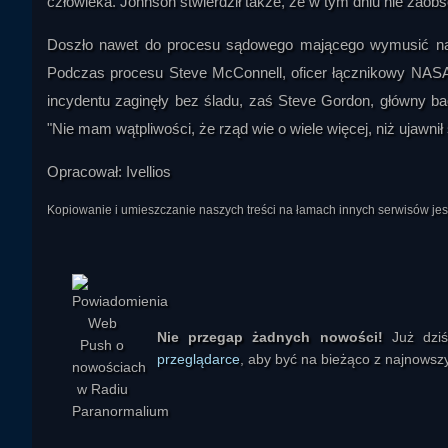
człowieka. Johnson stwierdził także, że w tym dniu nie za
Doszło nawet do procesu sądowego mającego wymusić na
Podczas procesu Steve McConnell, oficer łącznikowy NASA
incydentu zaginęły bez śladu, zaś Steve Gordon, główny bada
"Nie mam wątpliwości, że rząd wie o wiele więcej, niż ujawni
korq00
Opracował: Ivellios
Kopiowanie i umieszczanie naszych treści na łamach innych serwisów j
Nie przegap żadnych nowości!
Już dzi
Kriseq
przeglądarce
, aby być na bieżąco z najnowszy