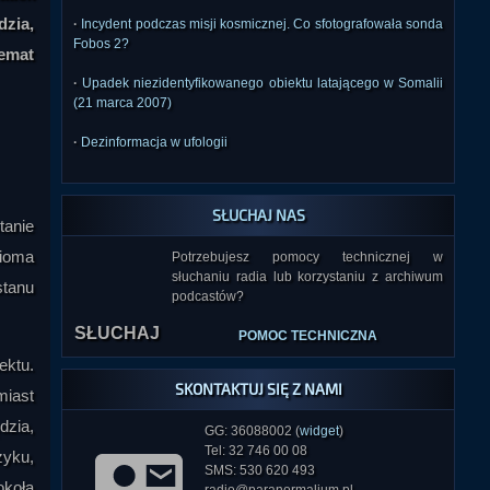
dzia,
·
Incydent podczas misji kosmicznej. Co sfotografowała sonda
Fobos 2?
temat
·
Upadek niezidentyfikowanego obiektu latającego w Somalii
(21 marca 2007)
·
Dezinformacja w ufologii
SŁUCHAJ NAS
tanie
cioma
Potrzebujesz pomocy technicznej w
słuchaniu radia lub korzystaniu z archiwum
SŁUCHAJ
stanu
podcastów?
POMOC TECHNICZNA
ektu.
SKONTAKTUJ SIĘ Z NAMI
miast
dzia,
GG: 36088002 (
widget
)
Tel: 32 746 00 08
yku,
SMS: 530 620 493
okoła