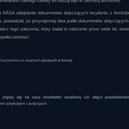
obserwowano żadnego satelity wchodzącego w ziemską atmosferę.
 NASA odtajnienie dokumentów dotyczących incydentu z Kecksb
, powiedział, że przynajmniej dwa pudła dokumentów dotyczących
cz tego zdarzenia, który badał to zdarzenie przez wiele lat, stwier
ł społeczeństwu".
est dozwolone na zasadach
opisanych w licencji
.
ś
zapisz się na nasz newsletter emailowy
lub
włącz powiadomie
mi artykułami i audycjami.