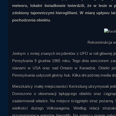
meteoru, lokalni świadkowie twierdzili, że w lesie w 
zdobiony tajemniczymi hieroglifami. W miarę upływu lat, 
pochodzenia obiektu.
Rekonstrukcja w
Jednym z mniej znanych incydentów z UFO w roli głównej j
Pensylvania 9 grudnia 1965 roku. Tego dnia wieczorem zao
stanami w USA oraz nad Ontario w Kanadzie. Obiekt poz
Pennsylvania usłyszeli głośny huk. Kilka dni później media d
Mieszkańcy małej miejscowości Kecksburg utrzymywali jedna
Donoszono o obserwacji lądującego obiektu oraz ciąg
zaalarmowali władze. Na miejsce ściągnięto straż pożarną. St
wielkości dużego Volkswagena. Według relacji straża
przypominające egipskie hieroglify. Na miejscu prawie natyc