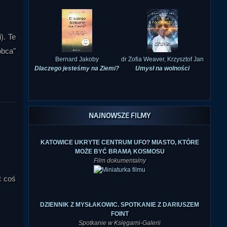
). Te
Bernard Jakoby
dr Zofia Weaver, Krzysztof Jan
obca"
Dlaczego jesteśmy na Ziemi?
Umysł na wolności
NAJNOWSZE FILMY
KATOWICE UKRYTE CENTRUM UFO? MIASTO, KTÓRE
MOŻE BYĆ BRAMĄ KOSMOSU
Film dokumentalny
ć coś
DZIENNIK Z MYSŁAKOWIC. SPOTKANIE Z DARIUSZEM
FOINT
Spotkanie w Księgarni-Galerii
Nieznanego Świata