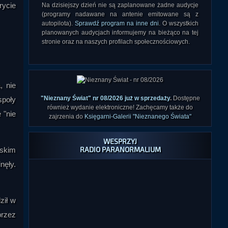
rycie
Na dzisiejszy dzień nie są zaplanowane żadne audycje
(programy nadawane na antenie emitowane są z
autopilota).
Sprawdź program na inne dni
. O wszystkich
planowanych audycjach informujemy na bieżąco na tej
stronie oraz na naszych profilach społecznościowych.
, nie
"Nieznany Świat" nr 08/2026 już w sprzedaży
.
Dostępne
społy
również wydanie elektroniczne! Zachęcamy także do
 "nie
zajrzenia do
Księgarni-Galerii "Nieznanego Świata"
WESPRZYJ
RADIO PARANORMALIUM
jskim
nęły.
ził w
przez
Chcesz wesprzeć Radio Paranormalium drobną wpłatą i