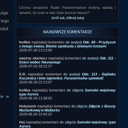
sprawić, by rosło w siłę i było jeszcze lepsze?
Jeśli tak, kliknij tutaj
urga.
 tego
NAJNOWSZE KOMENTARZE
dził:
Ivellios
napisał(a) komentarz
do audycji
Odc. 60 - Przybysze
z innego świata. Bliskie spotkania z dziwnymi istotami
2026-07-20 13:13:00
uważny słuchacz
napisał(a) komentarz
do audycji
Odc. 111 -
Dzieci wobec Nieznanego
2026-07-03 18:15:37
K.R.
napisał(a) komentarz
do audycji
Odc. 113 - Gajówka
Kaczenica i inne tajemnice. Paranormalna spowiedź
2026-06-29 22:13:07
Ivellios
napisał(a) komentarz
do zdjęcia
Samolot wojskowy
typu Aurora
2026-06-26 13:38:05
nia w
Hekatomb
napisał(a) komentarz
do zdjęcia
Zdjęcie z Baszty
Maślankowej w Malborku
2026-06-26 12:45:22
Hej
napisał(a) komentarz
do zdjęcia
Samolot wojskowy typu
Aurora
2026-06-26 12:40:44