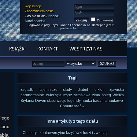
Rejestracja
Zapomniałem hasła
Coś nie działa?
Napisz!
Zapamiętaj
Usuń cookies
Logowanie przy użyciu kont z Facebooka itd. dostępne jest
z
poziomu forum
KSIĄŻKI
KONTAKT
WESPRZYJ NAS
Tagi
zagadki
tajemnicze ślady
diabeł
folklor
zjawiska
paranormalne
zwierzęta
mysz zaroślowa
zima
śnieg
Wielka
Brytania
Devon
obserwacje
legendy
nauka
badania naukowe
Chmura tagów
łego
Inne artykuły z tego działu
ziano
·
Chimery - kontrowersyjne krzyżówki ludzi i zwierząt
abła.