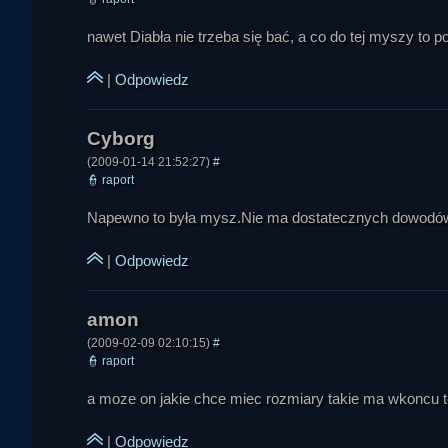
nawet Diabła nie trzeba się bać, a co do tej myszy to p
|
Odpowiedz
Suck cess
(2009-01-14 21:52:27)
#
👮
raport
Napewno to była mysz.Nie ma dostatecznych dowodów na 
|
Odpowiedz
gość
(2009-02-09 02:10:15)
#
👮
raport
a moze on jakie chce miec rozmiary takie ma wkoncu to
Ruskof
|
Odpowiedz