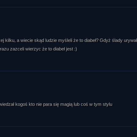
 kilku, a wiecie skąd ludzie myśleli że to diabeł? Gdyż ślady urywał
azu zazceli wierzyc że to diabeł jest :)
wiedzał kogoś kto nie para się magią lub coś w tym stylu