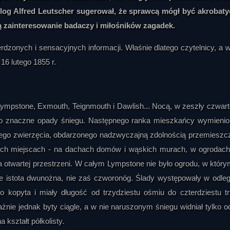
olog Alfred Leutscher sugerował, że sprawcą mógł być akrobat
ą zainteresowanie badaczy i miłośników zagadek.
dzonych i sensacyjnych informacji. Właśnie dlatego czytelnicy, a 
6 lutego 1855 r.
pstone, Exmouth, Teignmouth i Dawlish... Nocą, w zeszły czwart
ano znaczne opady śniegu. Następnego ranka mieszkańcy wymieni
czego zwierzęcia, obdarzonego nadzwyczajną zdolnością przemieszc
nych miejscach - na dachach domów i wąskich murach, w ogrodach
 otwartej przestrzeni. W całym Lympstone nie było ogrodu, w który
e istota dwunożna, nie zaś czworonóg. Ślady występowały w odleg
 kopyta i miały długość od trzydziestu ośmiu do czterdziestu t
żnie jednak byty ciągle, a w nie naruszonym śniegu widniał tylko o
kształt półkolisty.