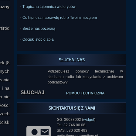
yczny
·
Tragiczna tajemnica wielorybów
·
Co hipnoza naprawdę robi z Twoim mózgiem
wśród
·
Bestie nas pożerają
·
Odciski stóp diabła
SŁUCHAJ NAS
ek [8
onych
Potrzebujesz pomocy technicznej w
słuchaniu radia lub korzystaniu z archiwum
SŁUCHAJ
zania
podcastów?
 i na
POMOC TECHNICZNA
m nie
łości
SKONTAKTUJ SIĘ Z NAMI
rzech
GG: 36088002 (
widget
)
dcisk
Tel: 32 746 00 08
SMS: 530 620 493