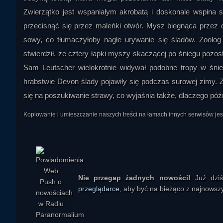
Zwierzątko jest wspaniałym akrobatą i doskonale wspina 
przecisnąć się przez maleńki otwór. Mysz biegnąca przez 
sowy, co tłumaczyłoby nagłe urywanie się śladów. Zoolog 
stwierdził, że cztery łapki myszy skaczącej po śniegu poz
Sam Leutscher wielokrotnie widywał podobne tropy w śni
hrabstwie Devon ślady pojawiły się podczas surowej zimy.
się na poszukiwanie strawy, co wyjaśnia także, dlaczego póź
Kopiowanie i umieszczanie naszych treści na łamach innych serwisów j
Senna zmora
Nie przegap żadnych nowości!
Już dzi
przeglądarce
, aby być na bieżąco z najnowszy
Aneirol