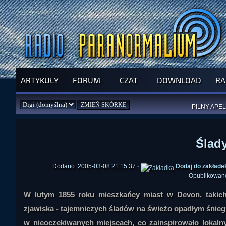
ARTYKUŁY
FORUM
CZAT
DOWNLOAD
RA
SPRAWDŹ P
JUŻ DZIŚ 
PILNY APEL
NOWE KSI
ZAŁOŻ
PAR
Ślady
Dodano: 2005-03-08 21:15:37
·
Dodaj do zakłade
Opublikowan
W lutym 1855 roku mieszkańcy miast w Devon, takich
zjawiska - tajemniczych śladów na świeżo opadłym śniegu
w nieoczekiwanych miejscach, co zainspirowało lokalny