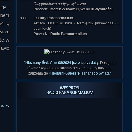
Cotygodniowa audycja cykliczna
nny i
Prowadzi:
Marek Żelkowski, Wehikuł Wyobraźni
łupem
nast.:
Lektury Paranormalium
4 r.,
Akhara Jussuf Mustafa - Pamiętnik jasnowidza (w
odcinkach)
evon.
Prowadzi:
Radio Paranormalium
kże w
rawić
"Nieznany Świat" nr 08/2026 już w sprzedaży
.
Dostępne
również wydanie elektroniczne! Zachęcamy także do
zajrzenia do
Księgarni-Galerii "Nieznanego Świata"
WESPRZYJ
RADIO PARANORMALIUM
nia w