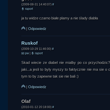
(2009-08-31 14:40:07)
#
👮
raport
ja tu widze czarno białe plamy a nie ślady diabła
|
Odpowiedz
(2009-10-29 11:46:00)
#
📧
pw
|
👮
raport
Skad wiecie ze diabel nie mialby po co przychodzic?
jaki...a jesli to byly myszy to faktycznie nie ma sie 
tym to by zapewne tak sie nie bali :)
|
Odpowiedz
(2010-01-12 20:18:00)
#