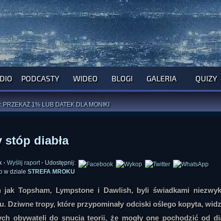
DIO
PODCASTY
WIDEO
BLOGI
GALERIA
QUIZY
ROGRAM NA NAJBLIŻSZY TYDZIEŃ
WYPRÓBUJ NASZE OFICJALNE APLIKACJE
:
PRZEKAŻ 1% LUB DATEK DLA MONIKI
ĄŻKI AUTORSTWA
A. MIAZGI
I
D. TRELI
ANORMALNEGO BLOGA
I POCZUJ SIĘ JAK REDAKTOR
 stóp diabła
k
·
Wyślij raport
·
Udostępnij:
o w dziale
STREFA MROKU
 jak Topsham, Lympstone i Dawlish, byli świadkami niezwyk
. Dziwne tropy, które przypominały odciski oślego kopyta, wid
ch obywateli do snucia teorii, że mogły one pochodzić od di