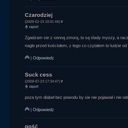
(2009-02-15 10:01:44)
#
👮
raport
Zgadzam sie z senną zmorą, to są ślady myszy, a raczej
Olaf
nagle przed kościołem, z tego co czytałem to ludzie od r
|
Odpowiedz
(2009-07-23 17:34:47)
#
👮
raport
Michał
poza tym diabeł bez powodu by sie nie pojawiał i nie od
|
Odpowiedz