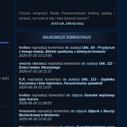
Chcesz wesprzeć Radio Paranormalium drobną wpłatą i
sprawić, by rosło w siłę i było jeszcze lepsze?
Jeśli tak, kliknij tutaj
NAJNOWSZE KOMENTARZE
Ivellios
napisał(a) komentarz
do audycji
Odc. 60 - Przybysze
z innego świata. Bliskie spotkania z dziwnymi istotami
2026-07-20 13:13:00
uważny słuchacz
napisał(a) komentarz
do audycji
Odc. 111 -
Dzieci wobec Nieznanego
2026-07-03 18:15:37
K.R.
napisał(a) komentarz
do audycji
Odc. 113 - Gajówka
Kaczenica i inne tajemnice. Paranormalna spowiedź
 jest
2026-06-29 22:13:07
Ivellios
napisał(a) komentarz
do zdjęcia
Samolot wojskowy
typu Aurora
2026-06-26 13:38:05
Hekatomb
napisał(a) komentarz
do zdjęcia
Zdjęcie z Baszty
Maślankowej w Malborku
2026-06-26 12:45:22
Hej
napisał(a) komentarz
do zdjęcia
Samolot wojskowy typu
Aurora
2026-06-26 12:40:44