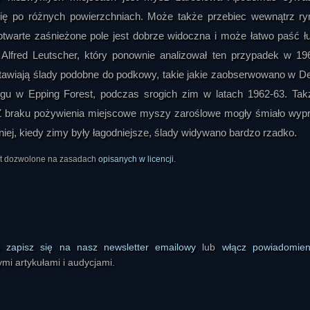
się po różnych powierzchniach. Może także przebiec wewnątrz ry
otwarte zaśnieżone pole jest dobrze widoczna i może łatwo paść 
Alfred Leutscher, który ponownie analizował ten przypadek w 196
ostawiają ślady podobne do podkowy, takie jakie zaobserwowano w D
egu w Epping Forest, podczas srogich zim w latach 1962-63. Ta
 Z braku pożywienia miejscowe myszy zaroślowe mogły śmiało wyp
niej, kiedy zimy były łagodniejsze, ślady widywano bardzo rzadko.
est dozwolone na zasadach
opisanych w licencji
.
ś
zapisz się na nasz newsletter emailowy
lub
włącz powiadomie
mi artykułami i audycjami.