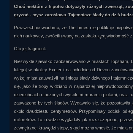
Choć niektóre z hipotez dotyczyły różnych zwierząt, zo
gryzoń - mysz zaroślowa. Tajemnicze ślady do dziś budz
Powszechnie wiadomo, że The Times nie publikuje niepotwier
nich naukowcy, zwrócili uwagę na zaskakującą wiadomość z 1
Oto jej fragment:
Niezwykle zjawisko zaobserwowano w miastach Topsham, Lym
lutego] w okolicy Exeter i na południe od Devon zanotow
wyżej miast zauważyli na śniegu ślady dziwnego i tajemni
się, jako że tropy widziano w najbardziej nieprawdopodob
dziedzińcach otoczonych wysokimi murami i plotami, oraz na
zauważono by tych śladów. Wydawało się, że pozostawiła j
około dwudziestu centymetrów. Przypominały odcisk oślego
milimetrów. Tu i ówdzie wyglądały jak rozszczepione, przewa
zewnętrznej krawędzi stopy, skąd można wnosić, że miała ona 