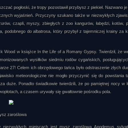
szczać pogłoski, że tropy pozostawił przybysz z piekieł. Nazwano je
z licznych wyjaśnień. Przyczyny szukano także w niezwykłych zjawi
rów, czapli, myszy, zbiegłych z zoo kangurów, łabędzi, kotów, 
a, podobnego do albatrosa, który przybył z tajemniczej krainy za 
ick Wood w książce In the Life of a Romany Gypsy. Twierdził, że w
rmonizowanych wysiłków siedmiu rodów cygańskich, posługującyc
arze 27! Celem ich obrzędowego tańca było odstraszenie złych d
 zjawisko meteorologiczne nie mogło przyczynić się do powstania t
 za duże. Ponadto świadkowie twierdzili, że po pamiętnej nocy w 
ywopłotach, a czasem urywały się gwałtownie pośrodku pola.
ysz zaroślowa
w niezwykłych miejscach jest mysz zaroślowa Apodemus sylvat