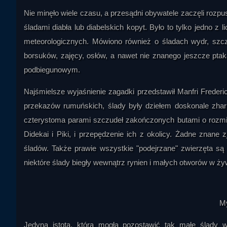
Nie minęło wiele czasu, a przesądni obywatele zaczęli rozpu
śladami diabła lub diabelskich kopyt. Było to tylko jedno 
meteorologicznych. Mówiono również o śladach wydr, szczu
borsuków, zajęcy, osłów, a nawet nie znanego jeszcze ptak
podbiegunowym.
Najśmielsze wyjaśnienie zagadki przedstawił Manfri Freder
przekazów rumuńskich, ślady były dziełem doskonale zha
czterystoma parami szczudeł zakończonych butami o rozmi
Didekai i Piki, i przepędzenie ich z okolicy. Żadne znane
śladów. Także prawie wszystkie "podejrzane" zwierzęta są
niektóre ślady biegły wewnątrz rynien i małych otworów w ż
M
Jedyną istotą, która mogła pozostawić tak małe ślady 