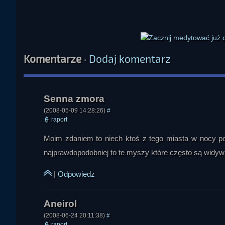
Cyborg
Komentarze
·
Dodaj komentarz
(2008-05-09 14:28:26)
#
👮
raport
amon
Moim zdaniem to niech ktoś z tego miasta w nocy pop
najprawdopodobniej to te myszy które często są widyw
|
Odpowiedz
Czarodziej
(2008-06-24 20:11:38)
#
👮
raport