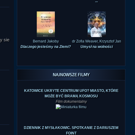
Bernard Jakoby
dr Zofia Weaver, Krzysztof Jan
Dlaczego jesteśmy na Ziemi?
Umysł na wolności
y sie
NAJNOWSZE FILMY
KATOWICE UKRYTE CENTRUM UFO? MIASTO, KTÓRE
MOŻE BYĆ BRAMĄ KOSMOSU
Film dokumentalny
DZIENNIK Z MYSŁAKOWIC. SPOTKANIE Z DARIUSZEM
FOINT
Spotkanie w Księgarni-Galerii
Nieznanego Świata