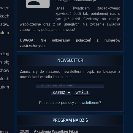
radio@paranormalium.pl
 więc
Byłeś świadkiem zagadkowego
zjawiska? Jeśli tak, poinformuj nas o
skach
tym już dziś! Czekamy na relacje
psów,
współczesne oraz z lat ubiegłych. Na życzenie świadka
zapewniamy pełną anonimowość!
kołem
UWAGA: Nie odbieramy połączeń z numerów
zastrzeżonych
edług
NEWSLETTER
h się
uchów
Zapisz się do naszego newslettera i bądź na bieżąco z
nowościami w radiu i na stronie!
akich
lutym
Potrzebujesz pomocy z newsletterem?
PROGRAM NA DZIŚ
icus.
20:00
Akademia Wszelkiej Fikcji