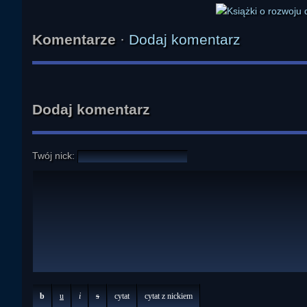
Komentarze
·
Dodaj komentarz
Dodaj komentarz
Twój nick:
b
u
i
s
cytat
cytat z nickiem