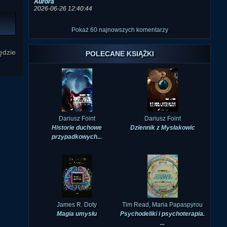
Aurora
2026-06-26 12:40:44
Pokaż 60 najnowszych komentarzy
ędzie
POLECANE KSIĄŻKI
Dariusz Foint
Dariusz Foint
Historie duchowe
Dziennik z Mysłakowic
przypadkowych...
James R. Doty
Tim Read, Maria Papaspyrou
Magia umysłu
Psychodeliki i psychoterapia.
...