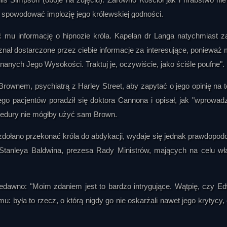
y spowodować implozję jego królewskiej godności.
 mu informację o hipnozie króla. Kapelan dr Langa natychmiast z
znał dostarczone przez ciebie informacje za interesujące, ponieważ
nych Jego Wysokości. Traktuj je, oczywiście, jako ściśle poufne".
rownem, psychiatrą z Harley Street, aby zapytać o jego opinię na 
go pacjentów poradził się doktora Cannona i opisał, jak "wprowadz
ocedury nie mógłby użyć sam Brown.
, zdołano przekonać króla do abdykacji, wydaje się jednak prawdopod
 Stanleya Baldwina, prezesa Rady Ministrów, mających na celu wł
ł niedawno: "Moim zdaniem jest to bardzo intrygujące. Wątpię, czy E
u: była to rzecz, o którą nigdy go nie oskarżali nawet jego krytycy,