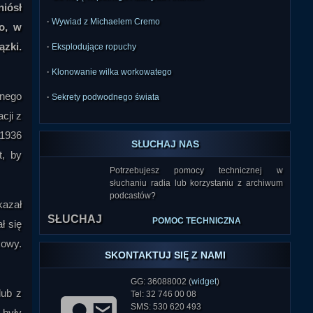
niósł
·
Wywiad z Michaelem Cremo
o, w
ązki.
·
Eksplodujące ropuchy
·
Klonowanie wilka workowatego
anego
·
Sekrety podwodnego świata
cji z
 1936
SŁUCHAJ NAS
t, by
Potrzebujesz pomocy technicznej w
słuchaniu radia lub korzystaniu z archiwum
podcastów?
kazał
SŁUCHAJ
POMOC TECHNICZNA
ł się
kowy.
SKONTAKTUJ SIĘ Z NAMI
GG: 36088002 (
widget
)
lub z
Tel: 32 746 00 08
SMS: 530 620 493
 były