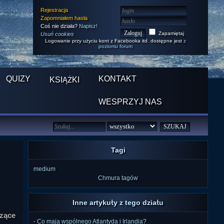
Rejestracja
Zapomniałem hasła
Coś nie działa?
Napisz!
Zapamiętaj
Usuń cookies
Logowanie przy użyciu kont z Facebooka itd. dostępne jest
z
poziomu forum
QUIZY
KONTAKT
KSIĄŻKI
WESPRZYJ NAS
Tagi
medium
Chmura tagów
Inne artykuły z tego działu
czące
·
Co mają wspólnego Atlantyda i Irlandia?