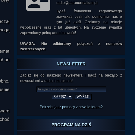
radio@paranormalium.pl
Byłeś świadkiem zagadkowego
zjawiska? Jeśli tak, poinformuj nas o
aczął
tym już dziś! Czekamy na relacje
współczesne oraz z lat ubiegłych. Na życzenie świadka
 mogą
zapewniamy pełną anonimowość!
UWAGA: Nie odbieramy połączeń z numerów
zastrzeżonych
temat
ił on
NEWSLETTER
Zapisz się do naszego newslettera i bądź na bieżąco z
obne,
nowościami w radiu i na stronie!
aśnie
Potrzebujesz pomocy z newsletterem?
dward
 choć
PROGRAM NA DZIŚ