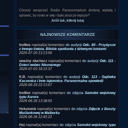
Chcesz wesprzeć Radio Paranormalium drobną wpłatą i
sprawić, by rosło w siłę i było jeszcze lepsze?
Jeśli tak, kliknij tutaj
NAJNOWSZE KOMENTARZE
Ivellios
napisał(a) komentarz
do audycji
Odc. 60 - Przybysze
z innego świata. Bliskie spotkania z dziwnymi istotami
2026-07-20 13:13:00
uważny słuchacz
napisał(a) komentarz
do audycji
Odc. 111 -
Dzieci wobec Nieznanego
2026-07-03 18:15:37
K.R.
napisał(a) komentarz
do audycji
Odc. 113 - Gajówka
Kaczenica i inne tajemnice. Paranormalna spowiedź
2026-06-29 22:13:07
Ivellios
napisał(a) komentarz
do zdjęcia
Samolot wojskowy
typu Aurora
2026-06-26 13:38:05
Hekatomb
napisał(a) komentarz
do zdjęcia
Zdjęcie z Baszty
Maślankowej w Malborku
2026-06-26 12:45:22
Hej
napisał(a) komentarz
do zdjęcia
Samolot wojskowy typu