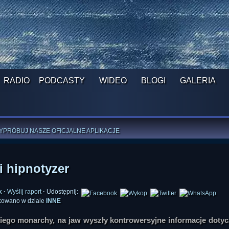
RADIO
PODCASTY
WIDEO
BLOGI
GALERIA
ROGRAM NA NAJBLIŻSZY TYDZIEŃ
WYPRÓBUJ NASZE OFICJALNE APLIKACJE
:
PRZEKAŻ 1% LUB DATEK DLA MONIKI
ĄŻKI AUTORSTWA
A. MIAZGI
I
D. TRELI
ANORMALNEGO BLOGA
I POCZUJ SIĘ JAK REDAKTOR
i hipnotyzer
k
·
Wyślij raport
·
Udostępnij:
kowano w dziale
INNE
kiego monarchy, na jaw wyszły kontrowersyjne informacje doty