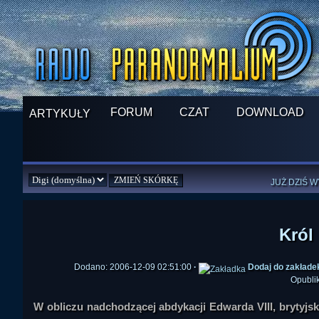
FORUM
CZAT
DOWNLOAD
ARTYKUŁY
SPRAWDŹ P
JUŻ DZIŚ 
PILNY APEL
NOWE KSI
ZAŁOŻ
PAR
Król 
Dodano: 2006-12-09 02:51:00
·
Dodaj do zakłade
Opubli
W obliczu nadchodzącej abdykacji Edwarda VIII, brytyjs