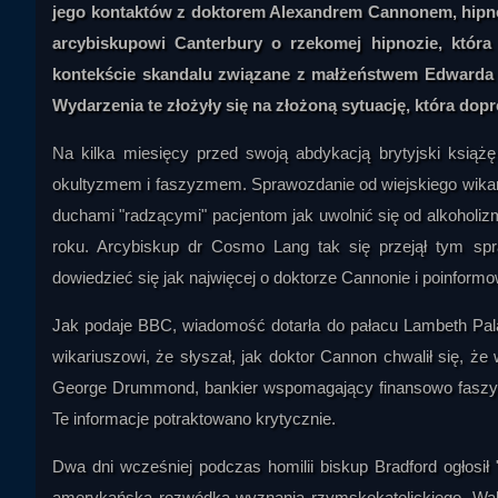
jego kontaktów z doktorem Alexandrem Cannonem, hipn
arcybiskupowi Canterbury o rzekomej hipnozie, która
kontekście skandalu związane z małżeństwem Edwarda z
Wydarzenia te złożyły się na złożoną sytuację, która dop
Na kilka miesięcy przed swoją abdykacją brytyjski książ
okultyzmem i faszyzmem. Sprawozdanie od wiejskiego wikar
duchami "radzącymi" pacjentom jak uwolnić się od alkoholizm
roku. Arcybiskup dr Cosmo Lang tak się przejął tym spr
dowiedzieć się jak najwięcej o doktorze Cannonie i poinform
Jak podaje BBC, wiadomość dotarła do pałacu Lambeth Pala
wikariuszowi, że słyszał, jak doktor Cannon chwalił się, ż
George Drummond, bankier wspomagający finansowo faszyst
Te informacje potraktowano krytycznie.
Dwa dni wcześniej podczas homilii biskup Bradford ogłosił
amerykańską rozwódką wyznania rzymskokatolickiego, Walli