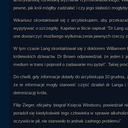
pewne, jak król mógłby zadziałać i czy jego słabości mogłyb
Wikariusz skontaktował się z arcybiskupem, aby przekazać
wypytywać o szczegóły. Kapelan w liście napisał: "Dr Lang u
one dostarczyć możliwego wytłumaczenia pewnych rzeczy zna
W tym czasie Lang skontaktował się z doktorem Williamem B
królewskich dziwactw. Dr Brown odpowiedział, że jeden z je
medium w trans i poprosił o zadawanie mu pytań". Takiej pr
Do chwili, gdy informacje dotarły do arcybiskupa 10 grudnia
że te informacje mogły stanowić część działań dr Langa i
detronizację króla.
Filip Zieger, oficjalny biograf Księcia Windsoru, powiedzia
poradził się kiedykolwiek tego człowieka w sprawie alkoholizm
oczywiście pił, nie stanowiło to jednak żadnego problemu".