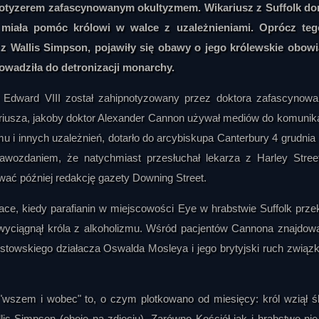
otyzerem zafascynowanym okultyzmem. Wikariusz z Suffolk do
 miała pomóc królowi w walce z uzależnieniami. Oprócz teg
 Wallis Simpson, pojawiły się obawy o jego królewskie obowi
rowadziła do detronizacji monarchy.
ę Edward VIII został zahipnotyzowany przez doktora zafascynow
iusza, jakoby doktor Alexander Cannon używał mediów do komunika
u i innych uzależnień, dotarło do arcybiskupa Canterbury 4 grudnia
awozdaniem, że natychmiast przesłuchał lekarza z Harley Stree
ować później redakcję gazety Downing Street.
ce, kiedy parafianin w miejscowości Eye w hrabstwie Suffolk prze
e wyciągnął króla z alkoholizmu. Wśród pacjentów Cannona znajdowa
owskiego działacza Oswalda Mosleya i jego brytyjski ruch związ
 "wszem i wobec" to, o czym plotkowano od miesięcy: król wziął ś
s Simpson (oboje na zdjęciu). Zarówno Kościół jak i hrabstwo nie