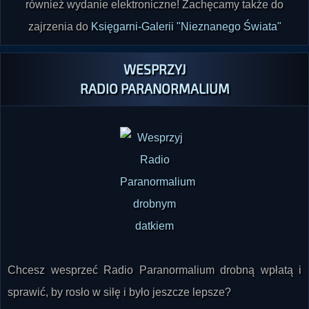
"Nieznany Świat" nr 08/2026 już w sprzedaży
.
Dostępne
również wydanie elektroniczne! Zachęcamy także do
zajrzenia do
Księgarni-Galerii "Nieznanego Świata"
WESPRZYJ
RADIO PARANORMALIUM
Chcesz wesprzeć Radio Paranormalium drobną wpłatą i
sprawić, by rosło w siłę i było jeszcze lepsze?
Jeśli tak, kliknij tutaj