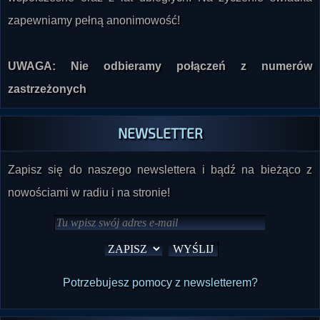
poinformuj nas o tym już dziś! Czekamy na relacje
współczesne oraz z lat ubiegłych. Na życzenie świadka
zapewniamy pełną anonimowość!
UWAGA: Nie odbieramy połączeń z numerów
zastrzeżonych
NEWSLETTER
Zapisz się do naszego newslettera i bądź na bieżąco z
nowościami w radiu i na stronie!
Potrzebujesz pomocy z newsletterem?