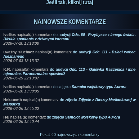
NAJNOWSZE KOMENTARZE
Ivellios
napisał(a) komentarz
do audycji
Odc. 60 - Przybysze z innego świata.
Bliskie spotkania z dziwnymi istotami
2026-07-20 13:13:00
uważny słuchacz
napisał(a) komentarz
do audycji
Odc. 111 - Dzieci wobec
Nieznanego
2026-07-03 18:15:37
K.R.
napisał(a) komentarz
do audycji
Odc. 113 - Gajówka Kaczenica i inne
tajemnice. Paranormalna spowiedź
2026-06-29 22:13:07
Ivellios
napisał(a) komentarz
do zdjęcia
Samolot wojskowy typu Aurora
2026-06-26 13:38:05
Hekatomb
napisał(a) komentarz
do zdjęcia
Zdjęcie z Baszty Maślankowej w
Malborku
2026-06-26 12:45:22
Hej
napisał(a) komentarz
do zdjęcia
Samolot wojskowy typu Aurora
2026-06-26 12:40:44
Pokaż 60 najnowszych komentarzy