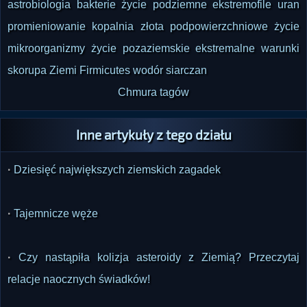
astrobiologia
bakterie
życie podziemne
ekstremofile
uran
promieniowanie
kopalnia złota
podpowierzchniowe życie
mikroorganizmy
życie pozaziemskie
ekstremalne warunki
skorupa Ziemi
Firmicutes
wodór
siarczan
Chmura tagów
Inne artykuły z tego działu
·
Dziesięć największych ziemskich zagadek
·
Tajemnicze węże
·
Czy nastąpiła kolizja asteroidy z Ziemią? Przeczytaj
relacje naocznych świadków!