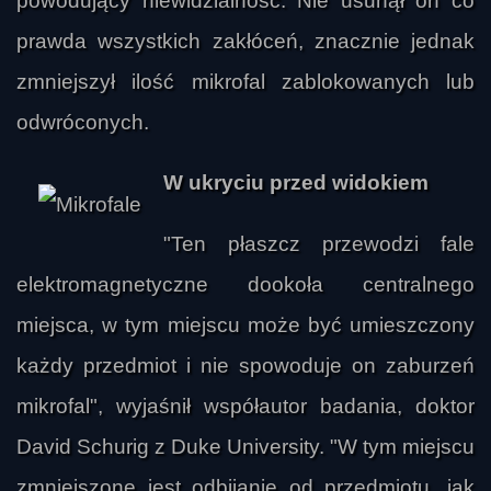
powodujący niewidzialność. Nie usunął on co
prawda wszystkich zakłóceń, znacznie jednak
zmniejszył ilość mikrofal zablokowanych lub
odwróconych.
W ukryciu przed widokiem
"Ten płaszcz przewodzi fale
elektromagnetyczne dookoła centralnego
miejsca, w tym miejscu może być umieszczony
każdy przedmiot i nie spowoduje on zaburzeń
mikrofal", wyjaśnił współautor badania, doktor
David Schurig z Duke University. "W tym miejscu
zmniejszone jest odbijanie od przedmiotu, jak