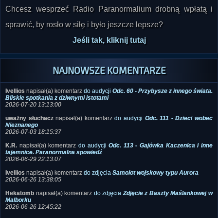
Chcesz wesprzeć Radio Paranormalium drobną wpłatą i
sprawić, by rosło w siłę i było jeszcze lepsze?
Jeśli tak, kliknij tutaj
NAJNOWSZE KOMENTARZE
Ivellios
napisał(a) komentarz
do audycji
Odc. 60 - Przybysze z innego świata.
Bliskie spotkania z dziwnymi istotami
2026-07-20 13:13:00
uważny słuchacz
napisał(a) komentarz
do audycji
Odc. 111 - Dzieci wobec
Nieznanego
2026-07-03 18:15:37
K.R.
napisał(a) komentarz
do audycji
Odc. 113 - Gajówka Kaczenica i inne
tajemnice. Paranormalna spowiedź
2026-06-29 22:13:07
Ivellios
napisał(a) komentarz
do zdjęcia
Samolot wojskowy typu Aurora
2026-06-26 13:38:05
Hekatomb
napisał(a) komentarz
do zdjęcia
Zdjęcie z Baszty Maślankowej w
Malborku
2026-06-26 12:45:22