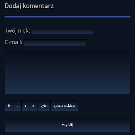
Dodaj komentarz
Twój nick:
E-mail:
b
u
i
s
cytat
cytat z nickiem