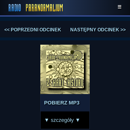
☰
<< POPRZEDNI ODCINEK
NASTĘPNY ODCINEK >>
POBIERZ MP3
▼ szczegóły ▼