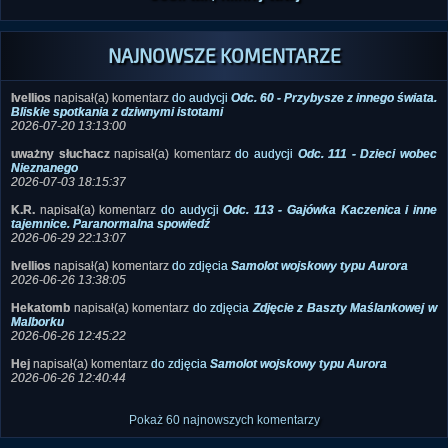
Jeśli tak, kliknij tutaj
NAJNOWSZE KOMENTARZE
Ivellios
napisał(a) komentarz
do audycji
Odc. 60 - Przybysze z innego świata.
Bliskie spotkania z dziwnymi istotami
2026-07-20 13:13:00
uważny słuchacz
napisał(a) komentarz
do audycji
Odc. 111 - Dzieci wobec
Nieznanego
2026-07-03 18:15:37
K.R.
napisał(a) komentarz
do audycji
Odc. 113 - Gajówka Kaczenica i inne
tajemnice. Paranormalna spowiedź
2026-06-29 22:13:07
Ivellios
napisał(a) komentarz
do zdjęcia
Samolot wojskowy typu Aurora
2026-06-26 13:38:05
Hekatomb
napisał(a) komentarz
do zdjęcia
Zdjęcie z Baszty Maślankowej w
Malborku
2026-06-26 12:45:22
Hej
napisał(a) komentarz
do zdjęcia
Samolot wojskowy typu Aurora
2026-06-26 12:40:44
Pokaż 60 najnowszych komentarzy