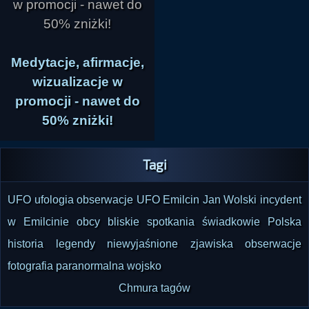
Medytacje, afirmacje,
wizualizacje w
promocji - nawet do
50% zniżki!
Tagi
UFO
ufologia
obserwacje UFO
Emilcin
Jan Wolski
incydent
w Emilcinie
obcy
bliskie spotkania
świadkowie
Polska
historia
legendy
niewyjaśnione zjawiska
obserwacje
fotografia paranormalna
wojsko
Chmura tagów