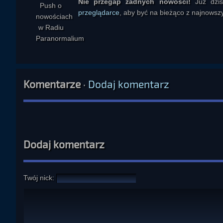
Nie przegap żadnych nowości!
Już dzi
przeglądarce
, aby być na bieżąco z najnowszy
Komentarze
·
Dodaj komentarz
Dodaj komentarz
Twój nick: