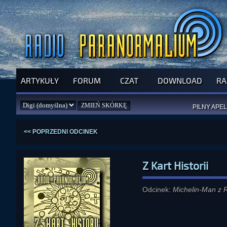
ARTYKUŁY
FORUM
CZAT
DOWNLOAD
RA
SPRAWDŹ P
JUŻ DZIŚ 
PILNY APEL
NOWE KSI
ZAŁOŻ
PAR
<< POPRZEDNI ODCINEK
Z Kart Historii
Odcinek:
Michelin-Man z 