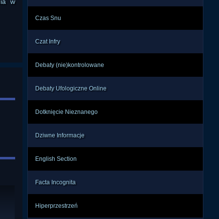
nia w
Czas Snu
Czat Infry
Debaty (nie)kontrolowane
Debaty Ufologiczne Online
Dotknięcie Nieznanego
Dziwne Informacje
English Section
Facta Incognita
Hiperprzestrzeń