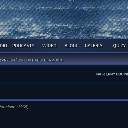
DIO
PODCASTY
WIDEO
BLOGI
GALERIA
QUIZY
ROGRAM NA NAJBLIŻSZY TYDZIEŃ
WYPRÓBUJ NASZE OFICJALNE APLIKACJE
:
PRZEKAŻ 1% LUB DATEK DLA MONIKI
ĄŻKI AUTORSTWA
A. MIAZGI
I
D. TRELI
ANORMALNEGO BLOGA
I POCZUJ SIĘ JAK REDAKTOR
NASTĘPNY ODCIN
Reunionu (1968)