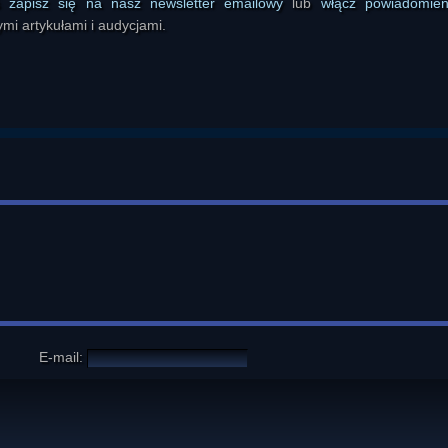
ś
zapisz się na nasz newsletter emailowy
lub
włącz powiadomie
mi artykułami i audycjami.
E-mail: