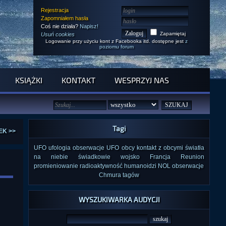
Rejestracja
Zapomniałem hasła
Coś nie działa?
Napisz!
Zapamiętaj
Usuń cookies
Logowanie przy użyciu kont z Facebooka itd. dostępne jest
z
poziomu forum
KSIĄŻKI
KONTAKT
WESPRZYJ NAS
Tagi
EK >>
UFO
ufologia
obserwacje UFO
obcy
kontakt z obcymi
światła
na niebie
świadkowie
wojsko
Francja
Reunion
promieniowanie
radioaktywność
humanoidzi
NOL
obserwacje
Chmura tagów
WYSZUKIWARKA AUDYCJI