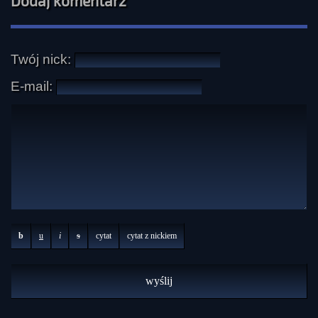
Dodaj komentarz
Twój nick:
E-mail:
b
u
i
s
cytat
cytat z nickiem