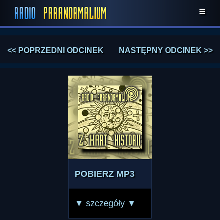
☰
<< POPRZEDNI ODCINEK
NASTĘPNY ODCINEK >>
POBIERZ MP3
▼ szczegóły ▼