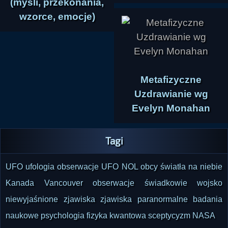
(myśli, przekonania,
wzorce, emocje)
Metafizyczne
Uzdrawianie wg
Evelyn Monahan
Tagi
UFO
ufologia
obserwacje UFO
NOL
obcy
światła na niebie
Kanada
Vancouver
obserwacje
świadkowie
wojsko
niewyjaśnione zjawiska
zjawiska paranormalne
badania
naukowe
psychologia
fizyka kwantowa
sceptycyzm
NASA