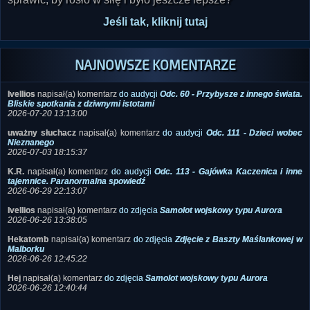
sprawić, by rosło w siłę i było jeszcze lepsze?
Jeśli tak, kliknij tutaj
NAJNOWSZE KOMENTARZE
Ivellios
napisał(a) komentarz
do audycji
Odc. 60 - Przybysze z innego świata.
Bliskie spotkania z dziwnymi istotami
2026-07-20 13:13:00
uważny słuchacz
napisał(a) komentarz
do audycji
Odc. 111 - Dzieci wobec
Nieznanego
2026-07-03 18:15:37
K.R.
napisał(a) komentarz
do audycji
Odc. 113 - Gajówka Kaczenica i inne
tajemnice. Paranormalna spowiedź
2026-06-29 22:13:07
Ivellios
napisał(a) komentarz
do zdjęcia
Samolot wojskowy typu Aurora
2026-06-26 13:38:05
Hekatomb
napisał(a) komentarz
do zdjęcia
Zdjęcie z Baszty Maślankowej w
Malborku
2026-06-26 12:45:22
Hej
napisał(a) komentarz
do zdjęcia
Samolot wojskowy typu Aurora
2026-06-26 12:40:44