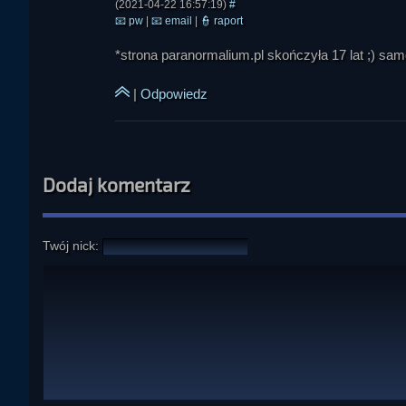
(2021-04-22 16:57:19)
#
📧
pw
|
📧
email
|
👮
raport
*strona paranormalium.pl skończyła 17 lat ;) sam
|
Odpowiedz
Dodaj komentarz
Twój nick: