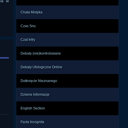
nia w
Chata Mistyka
Czas Snu
Czat Infry
Debaty (nie)kontrolowane
Debaty Ufologiczne Online
Dotknięcie Nieznanego
Dziwne Informacje
English Section
Facta Incognita