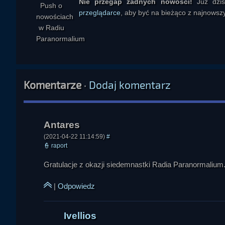
Nie przegap żadnych nowości!
Już dzi
Antares
przeglądarce
, aby być na bieżąco z najnowszy
Komentarze
Ivellios
·
Dodaj komentarz
(2021-04-22 11:14:59)
#
👮
raport
Gratulacje z okazji siedemnastki Radia Paranormalium. 
|
Odpowiedz