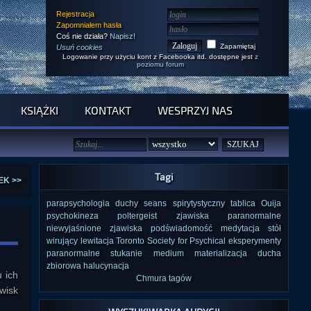
Rejestracja
Zapomniałem hasła
Coś nie działa?
Napisz!
Zapamiętaj
Usuń cookies
Logowanie przy użyciu kont z Facebooka itd. dostępne jest
z
poziomu forum
KSIĄŻKI
KONTAKT
WESPRZYJ NAS
Tagi
EK >>
parapsychologia
duchy
seans spirytystyczny
tablica Ouija
psychokineza
poltergeist
zjawiska paranormalne
niewyjaśnione zjawiska
podświadomość
medytacja
stół
wirujący
lewitacja
Toronto Society for Psychical
eksperymenty
paranormalne
stukanie
medium
materializacja ducha
zbiorowa halucynacja
 ich
Chmura tagów
wisk