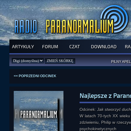
ARTYKUŁY
FORUM
CZAT
DOWNLOAD
RA
SPRAWDŹ P
JUŻ DZIŚ 
PILNY APEL
NOWE KSI
ZAŁOŻ
PAR
<< POPRZEDNI ODCINEK
Najlepsze z Para
Odcinek:
Jak stworzyć duc
W latach 70-tych XX wieku 
zdziwieniu, Philip w rzeczy
psychokinetycznych