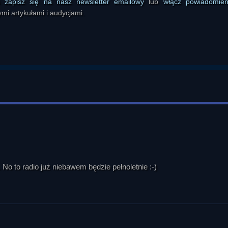
ś
zapisz się na nasz newsletter emailowy
lub
włącz powiadomie
mi artykułami i audycjami.
No to radio już niebawem będzie pełnoletnie :-)