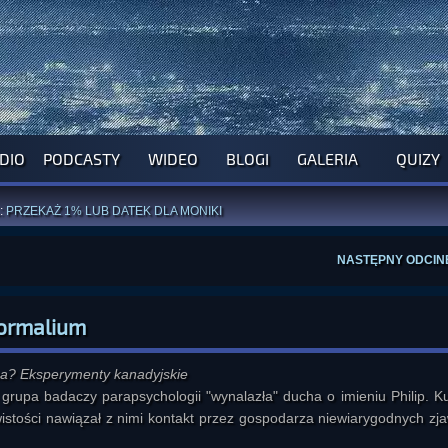
DIO
PODCASTY
WIDEO
BLOGI
GALERIA
QUIZY
ROGRAM NA NAJBLIŻSZY TYDZIEŃ
WYPRÓBUJ NASZE OFICJALNE APLIKACJE
:
PRZEKAŻ 1% LUB DATEK DLA MONIKI
ĄŻKI AUTORSTWA
A. MIAZGI
I
D. TRELI
ANORMALNEGO BLOGA
I POCZUJ SIĘ JAK REDAKTOR
NASTĘPNY ODCIN
normalium
ha? Eksperymenty kanadyjskie
grupa badaczy parapsychologii "wynalazła" ducha o imieniu Philip. Ku
wistości nawiązał z nimi kontakt przez gospodarza niewiarygodnych zja