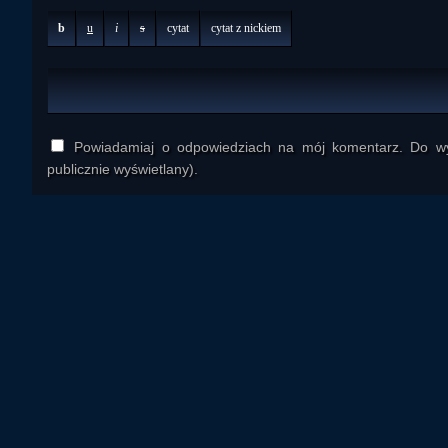
b
u
i
s
cytat
cytat z nickiem
Powiadamiaj o odpowiedziach na mój komentarz. Do wys
publicznie wyświetlany).