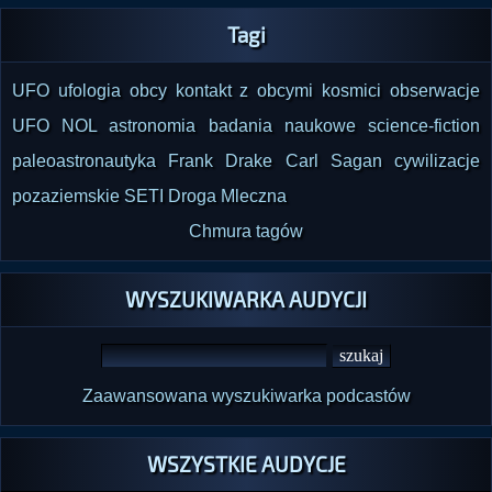
Tagi
UFO
ufologia
obcy
kontakt z obcymi
kosmici
obserwacje
UFO
NOL
astronomia
badania naukowe
science-fiction
paleoastronautyka
Frank Drake
Carl Sagan
cywilizacje
pozaziemskie
SETI
Droga Mleczna
Chmura tagów
WYSZUKIWARKA AUDYCJI
Zaawansowana wyszukiwarka podcastów
WSZYSTKIE AUDYCJE