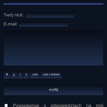
Twój nick:
E-mail:
b
u
i
s
cytat
cytat z nickiem
Powiadamiaj o odpowiedziach na mój