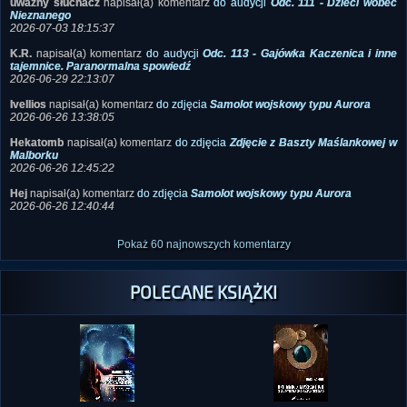
uważny słuchacz
napisał(a) komentarz
do audycji
Odc. 111 - Dzieci wobec
Nieznanego
2026-07-03 18:15:37
K.R.
napisał(a) komentarz
do audycji
Odc. 113 - Gajówka Kaczenica i inne
tajemnice. Paranormalna spowiedź
2026-06-29 22:13:07
Ivellios
napisał(a) komentarz
do zdjęcia
Samolot wojskowy typu Aurora
2026-06-26 13:38:05
Hekatomb
napisał(a) komentarz
do zdjęcia
Zdjęcie z Baszty Maślankowej w
Malborku
2026-06-26 12:45:22
Hej
napisał(a) komentarz
do zdjęcia
Samolot wojskowy typu Aurora
2026-06-26 12:40:44
Pokaż 60 najnowszych komentarzy
POLECANE KSIĄŻKI