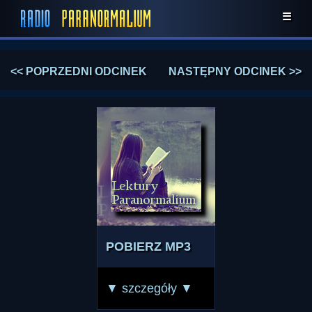
☰
<< POPRZEDNI ODCINEK
NASTĘPNY ODCINEK >>
POBIERZ MP3
▼ szczegóły ▼