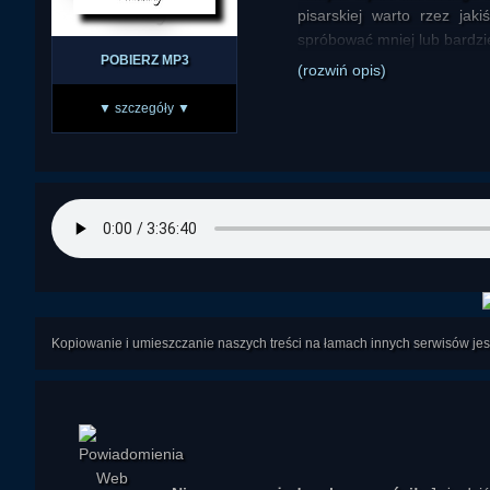
pisarskiej warto rzez jak
spróbować mniej lub bardzie
POBIERZ MP3
(rozwiń opis)
▼ szczegóły ▼
Kopiowanie i umieszczanie naszych treści na łamach innych serwisów j