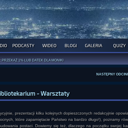
DIO
PODCASTY
WIDEO
BLOGI
GALERIA
QUIZY
ROGRAM NA NAJBLIŻSZY TYDZIEŃ
WYPRÓBUJ NASZE OFICJALNE APLIKACJE
:
PRZEKAŻ 1% LUB DATEK DLA MONIKI
ĄŻKI AUTORSTWA
A. MIAZGI
I
D. TRELI
ANORMALNEGO BLOGA
I POCZUJ SIĘ JAK REDAKTOR
NASTĘPNY ODCIN
ibliotekarium - Warsztaty
ycyjnie, prezentacji kilku kolejnych dopieszczonych redakcyjnie opowi
cnych, które zapamiętacie Państwo na bardzo długo!), poznamy rów
o budowania postaci. Dowiemy się też, dlaczego na początku swojej kar