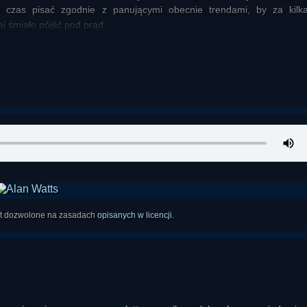
iś czas pisać zgodnie z panującymi obecnie trendami, by za kilka
j śmiało pójść pod prąd.
est dozwolone na zasadach
opisanych w licencji
.