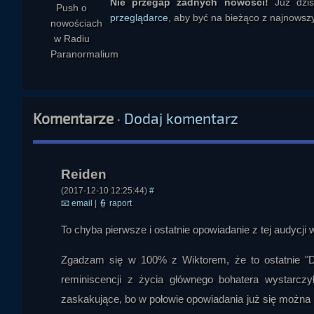
Nie przegap żadnych nowości!
Już dzi
Reiden
przeglądarce
, aby być na bieżąco z najnowszy
Komentarze
·
Dodaj komentarz
(2017-12-10 12:25:44)
#
📧
email
|
👮
raport
To chyba pierwsze i ostatnie opowiadanie z tej audycji 
Zgadzam się w 100% z Wiktorem, że to ostatnie "D
reminiscencji z życia głównego bohatera wystarczy
zaskakujące, bo w połowie opowiadania już się można 