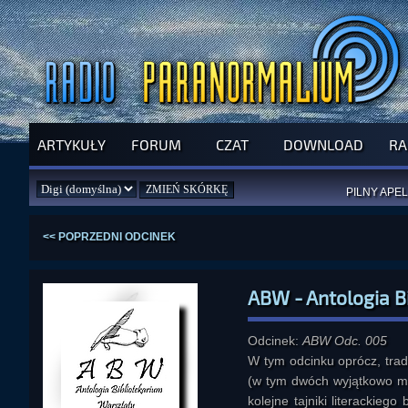
ARTYKUŁY
FORUM
CZAT
DOWNLOAD
RA
SPRAWDŹ P
JUŻ DZIŚ 
PILNY APEL
NOWE KSI
ZAŁOŻ
PAR
<< POPRZEDNI ODCINEK
ABW - Antologia B
Odcinek:
ABW Odc. 005
W tym odcinku oprócz, trad
(w tym dwóch wyjątkowo mo
kolejne tajniki literackieg