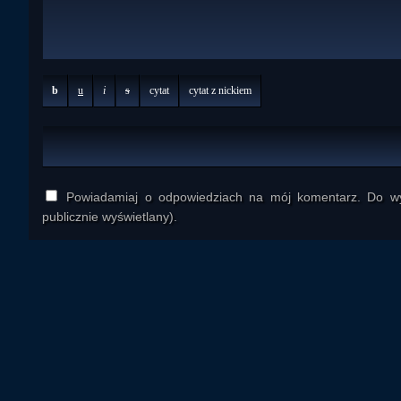
b
u
i
s
cytat
cytat z nickiem
Powiadamiaj o odpowiedziach na mój komentarz. Do wys
publicznie wyświetlany).