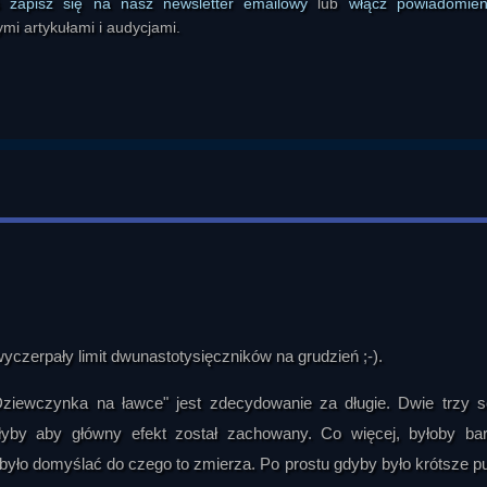
ś
zapisz się na nasz newsletter emailowy
lub
włącz powiadomie
mi artykułami i audycjami.
wyczerpały limit dwunastotysięczników na grudzień ;-).
ziewczynka na ławce" jest zdecydowanie za długie. Dwie trzy 
łyby aby główny efekt został zachowany. Co więcej, byłoby bar
było domyślać do czego to zmierza. Po prostu gdyby było krótsze p