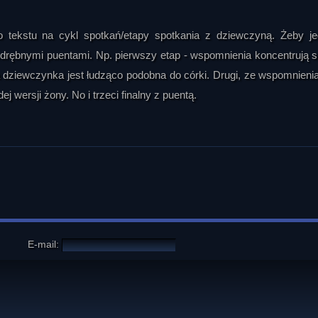
go tekstu na cykl spotkań/etapy spotkania z dziewczyną. Żeby j
drębnymi puentami. Np. pierwszy etap - wspomnienia koncentrują s
a dziewczynka jest łudząco podobna do córki. Drugi, ze wspomnieni
 wersji żony. No i trzeci finalny z puentą.
E-mail: