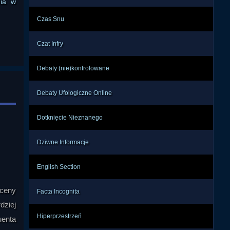
nia w
Czas Snu
Czat Infry
Debaty (nie)kontrolowane
Debaty Ufologiczne Online
Dotknięcie Nieznanego
Dziwne Informacje
English Section
sceny
Facta Incognita
dziej
Hiperprzestrzeń
uenta