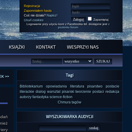
Rejestracja
Zapomniałem hasła
Coś nie działa?
Napisz!
Zapamiętaj
Usuń cookies
Logowanie przy użyciu kont z Facebooka itd. dostępne jest
z
poziomu forum
KSIĄŻKI
KONTAKT
WESPRZYJ NAS
Tagi
EK >>
Bibliotekarium
opowiadania
literatura
pisarstwo
postacie
literackie
dialog
warsztat pisarski
tworzenie postaci
redakcja
autorzy
fantastyka
science-fiction
Chmura tagów
WYSZUKIWARKA AUDYCJI
adań
nież
iery