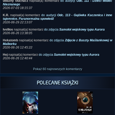
Bliskie spotkania z dziwnymi istotami
2026-07-20 13:13:00
uważny słuchacz
napisał(a) komentarz
do audycji
Odc. 111 - Dzieci wobec
Nieznanego
2026-07-03 18:15:37
K.R.
napisał(a) komentarz
do audycji
Odc. 113 - Gajówka Kaczenica i inne
tajemnice. Paranormalna spowiedź
2026-06-29 22:13:07
Ivellios
napisał(a) komentarz
do zdjęcia
Samolot wojskowy typu Aurora
2026-06-26 13:38:05
Hekatomb
napisał(a) komentarz
do zdjęcia
Zdjęcie z Baszty Maślankowej w
Malborku
2026-06-26 12:45:22
Hej
napisał(a) komentarz
do zdjęcia
Samolot wojskowy typu Aurora
2026-06-26 12:40:44
Pokaż 60 najnowszych komentarzy
POLECANE KSIĄŻKI