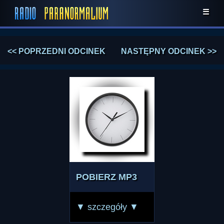
☰
<< POPRZEDNI ODCINEK
NASTĘPNY ODCINEK >>
POBIERZ MP3
▼ szczegóły ▼