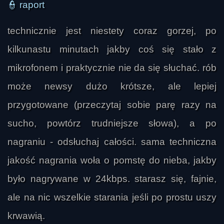
👮
raport
technicznie jest niestety coraz gorzej, po
kilkunastu minutach jakby coś się stało z
mikrofonem i praktycznie nie da się słuchać. rób
może newsy dużo krótsze, ale lepiej
nie da sie
przygotowane (przeczytaj sobie parę razy na
sucho, powtórz trudniejsze słowa), a po
nagraniu - odsłuchaj całości. sama techniczna
jakość nagrania woła o pomstę do nieba, jakby
było nagrywane w 24kbps. starasz się, fajnie,
ale na nic wszelkie starania jeśli po prostu uszy
tjindy
krwawią.