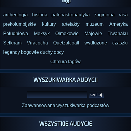
archeologia
historia
paleoastronautyka
zaginiona rasa
prekolumbijskie kultury
artefakty
muzeum
Ameryka
Południowa
Meksyk
Olmekowie
Majowie
Tiwanaku
Selknam
Viracocha
Quetzalcoatl
wydłużone czaszki
legendy
bogowie
duchy
obcy
Chmura tagów
WYSZUKIWARKA AUDYCJI
Zaawansowana wyszukiwarka podcastów
WSZYSTKIE AUDYCJE