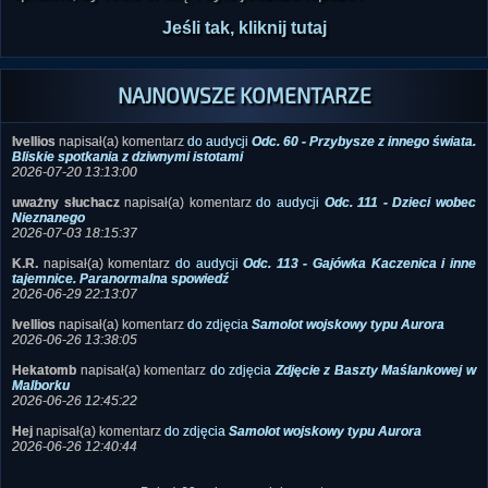
Jeśli tak, kliknij tutaj
NAJNOWSZE KOMENTARZE
Ivellios
napisał(a) komentarz
do audycji
Odc. 60 - Przybysze z innego świata.
Bliskie spotkania z dziwnymi istotami
2026-07-20 13:13:00
uważny słuchacz
napisał(a) komentarz
do audycji
Odc. 111 - Dzieci wobec
Nieznanego
2026-07-03 18:15:37
K.R.
napisał(a) komentarz
do audycji
Odc. 113 - Gajówka Kaczenica i inne
tajemnice. Paranormalna spowiedź
2026-06-29 22:13:07
Ivellios
napisał(a) komentarz
do zdjęcia
Samolot wojskowy typu Aurora
2026-06-26 13:38:05
Hekatomb
napisał(a) komentarz
do zdjęcia
Zdjęcie z Baszty Maślankowej w
Malborku
2026-06-26 12:45:22
Hej
napisał(a) komentarz
do zdjęcia
Samolot wojskowy typu Aurora
2026-06-26 12:40:44