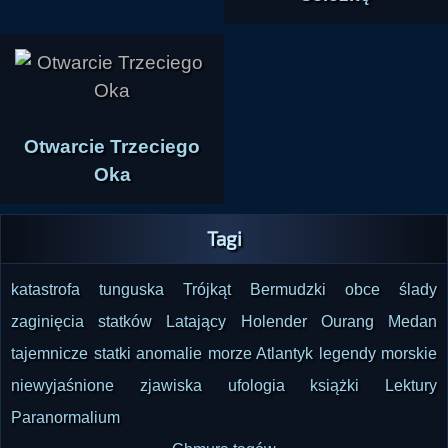
Otwarcie Trzeciego
Oka
Tagi
katastrofa tunguska
Trójkąt Bermudzki
obce ślady
zaginięcia statków
Latający Holender
Ourang Medan
tajemnicze statki
anomalie
morze
Atlantyk
legendy morskie
niewyjaśnione zjawiska
ufologia
książki
Lektury
Paranormalium