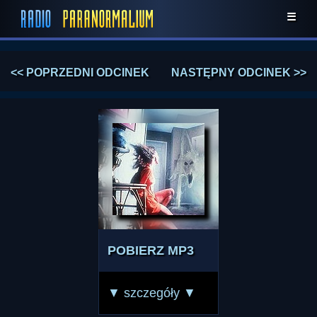
☰
<< POPRZEDNI ODCINEK
NASTĘPNY ODCINEK >>
POBIERZ MP3
▼ szczegóły ▼