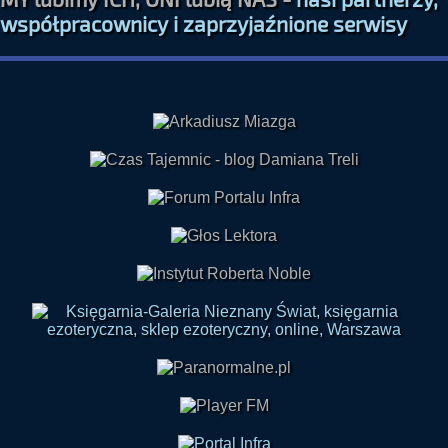
MY lubimy ICH, ONI lubią NAS -
nasi partnerzy,
współpracownicy i zaprzyjaźnione serwisy