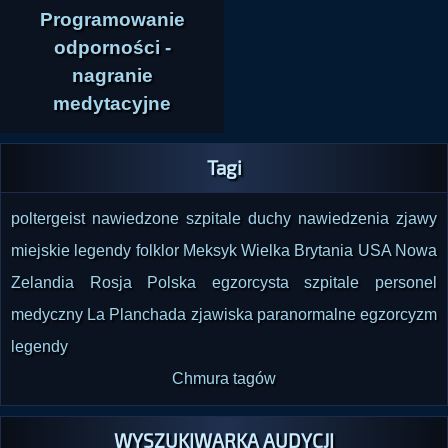
Programowanie
odporności -
nagranie
medytacyjne
Tagi
poltergeist
nawiedzone szpitale
duchy
nawiedzenia
zjawy
miejskie legendy
folklor
Meksyk
Wielka Brytania
USA
Nowa
Zelandia
Rosja
Polska
egzorcysta
szpitale
personel
medyczny
La Planchada
zjawiska paranormalne
egzorcyzm
legendy
Chmura tagów
WYSZUKIWARKA AUDYCJI