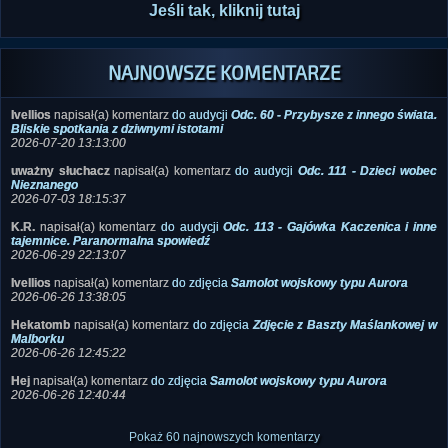
sprawić, by rosło w siłę i było jeszcze lepsze?
Jeśli tak, kliknij tutaj
NAJNOWSZE KOMENTARZE
Ivellios
napisał(a) komentarz
do audycji
Odc. 60 - Przybysze z innego świata.
Bliskie spotkania z dziwnymi istotami
2026-07-20 13:13:00
uważny słuchacz
napisał(a) komentarz
do audycji
Odc. 111 - Dzieci wobec
Nieznanego
2026-07-03 18:15:37
K.R.
napisał(a) komentarz
do audycji
Odc. 113 - Gajówka Kaczenica i inne
tajemnice. Paranormalna spowiedź
2026-06-29 22:13:07
Ivellios
napisał(a) komentarz
do zdjęcia
Samolot wojskowy typu Aurora
2026-06-26 13:38:05
Hekatomb
napisał(a) komentarz
do zdjęcia
Zdjęcie z Baszty Maślankowej w
Malborku
2026-06-26 12:45:22
Hej
napisał(a) komentarz
do zdjęcia
Samolot wojskowy typu Aurora
2026-06-26 12:40:44