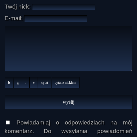
Twój nick:
E-mail:
b
u
i
s
cytat
cytat z nickiem
Powiadamiaj o odpowiedziach na mój
komentarz. Do wysyłania powiadomień