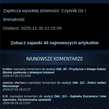
Zaplecza wysokiej dziwności: Czynnik Oz i
liminalność
Dodano: 2025-12-30 22:15:09
Zobacz zajawki 40 najnowszych artykułów
NAJNOWSZE KOMENTARZE
Ivellios
napisał(a) komentarz
do audycji
Odc. 60 - Przybysze z innego świata.
Bliskie spotkania z dziwnymi istotami
2026-07-20 13:13:00
uważny słuchacz
napisał(a) komentarz
do audycji
Odc. 111 - Dzieci wobec
Nieznanego
2026-07-03 18:15:37
K.R.
napisał(a) komentarz
do audycji
Odc. 113 - Gajówka Kaczenica i inne
tajemnice. Paranormalna spowiedź
2026-06-29 22:13:07
Ivellios
napisał(a) komentarz
do zdjęcia
Samolot wojskowy typu Aurora
2026-06-26 13:38:05