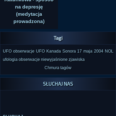
na depresję
(medytacja
prowadzona)
Tagi
UFO
obserwacje UFO
Kanada
Sonora
17 maja 2004
NOL
ufologia
obserwacje
niewyjaśnione zjawiska
Chmura tagów
SŁUCHAJ NAS
SŁUCHAJ
Potrzebujesz pomocy technicznej w słuchaniu radia lub