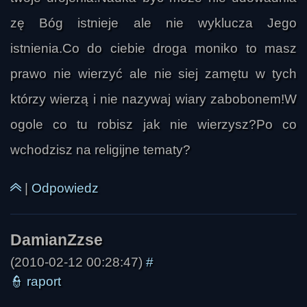
Ziggy
zę Bóg istnieje ale nie wyklucza Jego
istnienia.Co do ciebie droga moniko to masz
prawo nie wierzyć ale nie siej zamętu w tych
którzy wierzą i nie nazywaj wiary zabobonem!W
ogole co tu robisz jak nie wierzysz?Po co
wchodzisz na religijne tematy?
|
Odpowiedz
(2010-02-12 00:28:47)
#
👮
raport