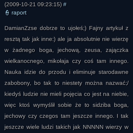
(2009-10-21 09:23:15)
#
👮
raport
DamianZzse dobrze to ujołeś;) Fajny artykuł z
resztą tak jak inne:) ale ja absolutnie nie wierzę
w żadnego boga, jechową, zeusa, zajączka
wielkanocnego, mikołaja czy coś tam innego.
Nauka idzie do przodu i eliminuje starodawne
zabobony, bo tak to niestety można nazwać;/
kiedyś ludzie nie mieli pojęcia co jest na niebie,
więc ktoś wymyślił sobie że to sidziba boga,
jechowy czy czegos tam jeszcze innego. I tak
jeszcze wiele ludzi takich jak NNNNN wierzy w