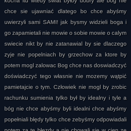
kocha itd wtedy swiat byłby dobry ale bog nie
chce sie ujawniać dlatego bo chce abyśmy
uwierzyli sami SAMI! jak bysmy widzieli boga i
go zapamietali nie mowie o sobie mowie o calym
swiecie nikt by nie zatanawial by sie dlaczego
aniel
zyje nie popelniach by grzechow za ktore by
potem mogl zalowac Bog chce nas doswiadczyć
doświadczyć tego własnie nie mozemy wątpić
pamietajcie o tym. Człowiek nie mogl by zrobic
rachunku sumienia tylko był by idealny i tyle a
bóg nie chce abyśmy byli idealni chce abyśmy
popełniali błędy tylko chce zebyśmy odpowiadali
potem za te błęzdy a nie chowali sie w cien ze