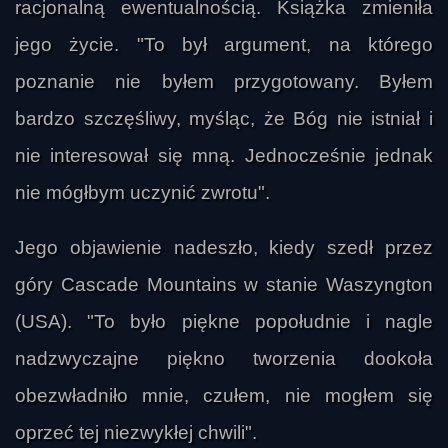
racjonalną ewentualnością. Książka zmieniła
jego życie. "To był argument, na którego
poznanie nie byłem przygotowany. Byłem
bardzo szczęśliwy, myśląc, że Bóg nie istniał i
nie interesował się mną. Jednocześnie jednak
nie mógłbym uczynić zwrotu".
Jego objawienie nadeszło, kiedy szedł przez
góry Cascade Mountains w stanie Waszyngton
(USA). "To było piękne popołudnie i nagle
nadzwyczajne piękno tworzenia dookoła
DamianZzse
obezwładniło mnie, czułem, nie mogłem się
oprzeć tej niezwykłej chwili".