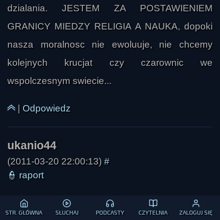
dzialania. JESTEM ZA POSTAWIENIEM
GRANICY MIEDZY RELIGIA A NAUKA, dopoki
nasza moralnosc nie ewoluuje, nie chcemy
kolejnych krucjat czy czarownic we
wspolczesnym swiecie...
|
Odpowiedz
(2011-03-20 22:00:13)
#
👮
raport
dodam jeszcze, ze niewazne w jakiej
STR. GŁÓWNA
SŁUCHAJ
PODCASTY
CZYTELNIA
ZALOGUJ SIĘ
spolecznosci sie urodziles badz czasach -