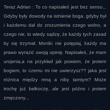
Teraz Adrian : To co napisałeś jest bez sensu...
Gdyby były dowody na istnienie boga, gdyby był
i każdemu dał do zrozumienia czego wolno, a
czego nie, to wtedy sądzę, że każdy tych zasad
by się trzymał. Moniki nie potępiaj, każdy ma
prawo wyrazić swoją opinię. Napisałeś, że mam
urojenia,a na przykład jak powiem, że jestem
bogiem, to czemu mi nie uwierzysz?? jaka jest
anna
różnica między mną a niby tamtym? Może
trochę już bełkoczę, ale jest późno i jestem
zmęczony...