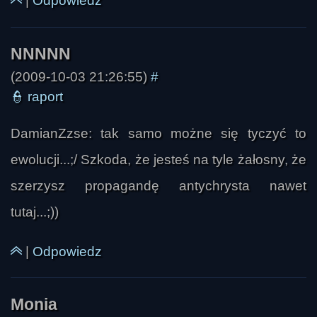
|
Odpowiedz
DamianZzse
(2009-10-03 21:26:55)
#
👮
raport
DamianZzse: tak samo możne się tyczyć to
ewolucji...;/ Szkoda, że jesteś na tyle żałosny, że
szerzysz propagandę antychrysta nawet
tutaj...;))
|
Odpowiedz