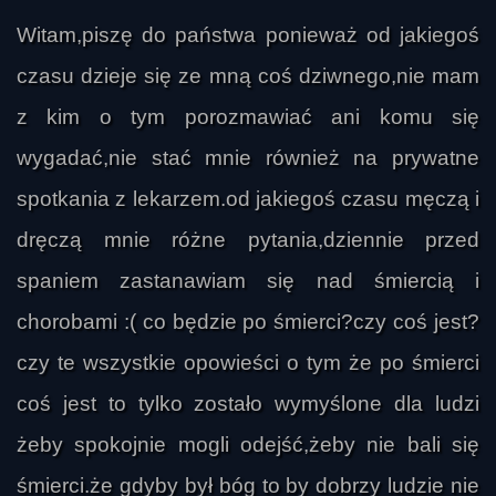
Witam,piszę do państwa ponieważ od jakiegoś
czasu dzieje się ze mną coś dziwnego,nie mam
z kim o tym porozmawiać ani komu się
wygadać,nie stać mnie również na prywatne
spotkania z lekarzem.od jakiegoś czasu męczą i
dręczą mnie różne pytania,dziennie przed
spaniem zastanawiam się nad śmiercią i
ukanio44
chorobami :( co będzie po śmierci?czy coś jest?
czy te wszystkie opowieści o tym że po śmierci
coś jest to tylko zostało wymyślone dla ludzi
żeby spokojnie mogli odejść,żeby nie bali się
śmierci.że gdyby był bóg to by dobrzy ludzie nie