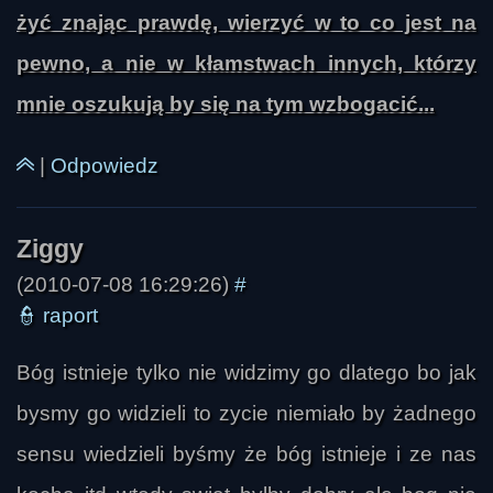
żyć znając prawdę, wierzyć w to co jest na
pewno, a nie w kłamstwach innych, którzy
mnie oszukują by się na tym wzbogacić...
|
Odpowiedz
(2010-07-08 16:29:26)
#
👮
raport
Bóg istnieje tylko nie widzimy go dlatego bo jak
bysmy go widzieli to zycie niemiało by żadnego
sensu wiedzieli byśmy że bóg istnieje i ze nas