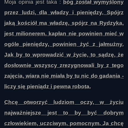
Moja opinia jest taka :
bóg został wymyślony
przez ludzi, dla władzy i pieniędzy. Spójrz
jaką kościół ma władzę, spójrz na Rydzyka,
jest milionerem, kapłan nie powinien mieć w
ogóle pieniędzy, powinien żyć z jałmużny.
Jak by to wprowadzić w życie, to sądzę, że
dosłownie wszyscy zrezygnowali by z tego
zajęcia, wiara nie miała by tu nic do gadania -
liczy się pieniądz i pewna robota.
Chcę otworzyć ludziom oczy, w życiu
najważniejsze jest to by być dobrym
człowiekiem, uczciwym, pomocnym. Ja chcę