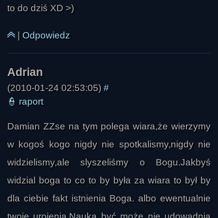
to do dziś XD >)
|
Odpowiedz
(2010-01-24 02:53:05)
#
👮
raport
Damian ZZse na tym polega wiara,że wierzymy
w kogoś kogo nigdy nie spotkalismy,nigdy nie
widzielismy,ale slyszeliśmy o Bogu.Jakbyś
widzial boga to co to by była za wiara to był by
dla ciebie fakt istnienia Boga. albo ewentualnie
twoje urojenia.Nauka być może nie udowadnia