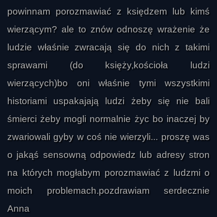
powinnam porozmawiać z księdzem lub kimś
wierzącym? ale to znów odnoszę wrażenie że
ludzie właśnie zwracają się do nich z takimi
sprawami (do księży,kościoła ludzi
wierzących)bo oni właśnie tymi wszystkimi
historiami uspakajają ludzi żeby się nie bali
To co dla nas jest CUDEM - dla BOGA
śmierci żeby mogli normalnie życ bo inaczej by
jest racjonalną
zwariowali gyby w coś nie wierzyli... proszę was
o jakąś sensowną odpowiedz lub adresy stron
na których mogłabym porozmawiać z ludzmi o
moich problemach.pozdrawiam serdecznie
Anna