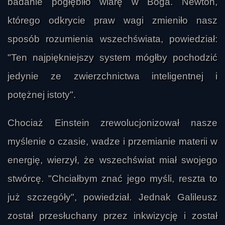
badanie pogłębiło wiarę w Boga. Newton,
którego odkrycie praw wagi zmieniło nasz
sposób rozumienia wszechświata, powiedział:
"Ten najpiękniejszy system mógłby pochodzić
jedynie ze zwierzchnictwa inteligentnej i
potężnej istoty".
Chociaż Einstein zrewolucjonizował nasze
myślenie o czasie, wadze i przemianie materii w
energię, wierzył, że wszechświat miał swojego
stwórcę. "Chciałbym znać jego myśli, reszta to
już szczegóły", powiedział. Jednak Galileusz
został przesłuchany przez inkwizycję i został