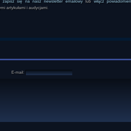
ś
zapisz się na nasz newsletter emailowy
lub
włącz powiadomie
mi artykułami i audycjami.
E-mail: