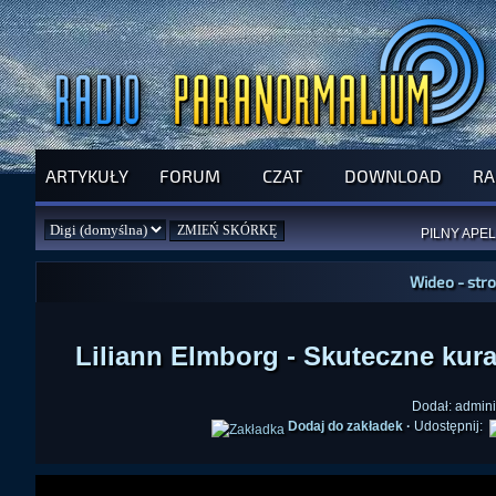
ARTYKUŁY
FORUM
CZAT
DOWNLOAD
RA
SPRAWDŹ P
JUŻ DZIŚ 
PILNY APEL
NOWE KSI
ZAŁOŻ
PAR
Wideo - str
Liliann Elmborg - Skuteczne kurac
Dodał: admini
Dodaj do zakładek
·
Udostępnij: