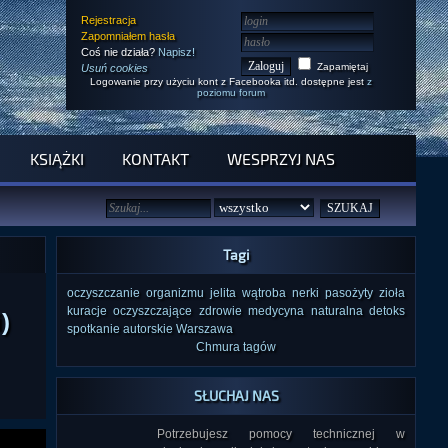
Rejestracja
Zapomniałem hasła
Coś nie działa?
Napisz!
Zapamiętaj
Usuń cookies
Logowanie przy użyciu kont z Facebooka itd. dostępne jest
z
poziomu forum
KSIĄŻKI
KONTAKT
WESPRZYJ NAS
Tagi
oczyszczanie organizmu
jelita
wątroba
nerki
pasożyty
zioła
kuracje oczyszczające
zdrowie
medycyna naturalna
detoks
)
spotkanie autorskie
Warszawa
Chmura tagów
SŁUCHAJ NAS
Potrzebujesz pomocy technicznej w