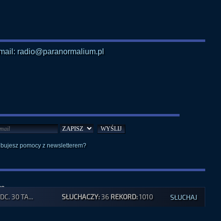
mail: radio@paranormalium.pl
ebujesz pomocy z newsletterem?
m
. 30 TA...
SŁUCHACZY:
36
REKORD:
1010
SŁUCHAJ