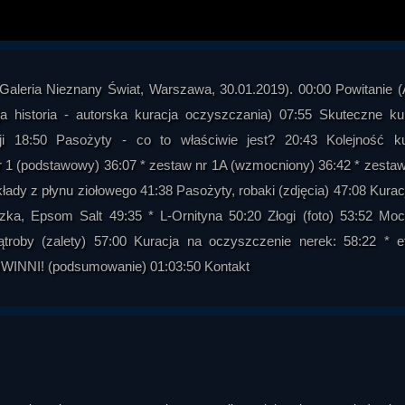
a Galeria Nieznany Świat, Warszawa, 30.01.2019). 00:00 Powitanie 
a historia - autorska kuracja oczyszczania) 07:55 Skuteczne ku
i 18:50 Pasożyty - co to właściwie jest? 20:43 Kolejność ku
r 1 (podstawowy) 36:07 * zestaw nr 1A (wzmocniony) 36:42 * zestaw
kłady z płynu ziołowego 41:38 Pasożyty, robaki (zdjęcia) 47:08 Kurac
zka, Epsom Salt 49:35 * L-Ornityna 50:20 Złogi (foto) 53:52 Mo
roby (zalety) 57:00 Kuracja na oczyszczenie nerek: 58:22 * e
NNI! (podsumowanie) 01:03:50 Kontakt