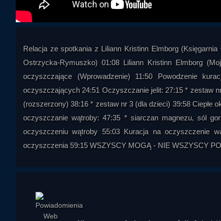
Relacja ze spotkania z Liliann Kristinn Elmborg (Księgarni
Ostrzycka-Rymuszko) 01:08 Liliann Kristinn Elmborg (Moj
oczyszczające (Wprowadzenie) 11:50 Powodzenie kuracj
oczyszczających 24:51 Oczyszczanie jelit: 27:15 * zestaw n
(rozszerzony) 38:16 * zestaw nr 3 (dla dzieci) 39:58 Ciepłe o
oczyszczanie wątroby: 47:35 * siarczan magnezu, sól gor
oczyszczeniu wątroby 55:03 Kuracja na oczyszczenie wąt
oczyszczenia 59:15 WSZYSCY MOGĄ - NIE WSZYSCY POWI