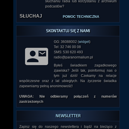
słuchaniu radia lub korzystaniu z archiwum
podcastów?
SŁUCHAJ
POMOC TECHNICZNA
SKONTAKTUJ SIĘ Z NAMI
GG: 36088002 (
widget
)
Tel: 32 746 00 08
SMS: 530 620 493
radio@paranormalium.pl
Byłeś świadkiem zagadkowego
zjawiska? Jeśli tak, poinformuj nas o
tym już dziś! Czekamy na relacje
współczesne oraz z lat ubiegłych. Na życzenie świadka
zapewniamy pełną anonimowość!
UWAGA: Nie odbieramy połączeń z numerów
zastrzeżonych
NEWSLETTER
Zapisz się do naszego newslettera i bądź na bieżąco z