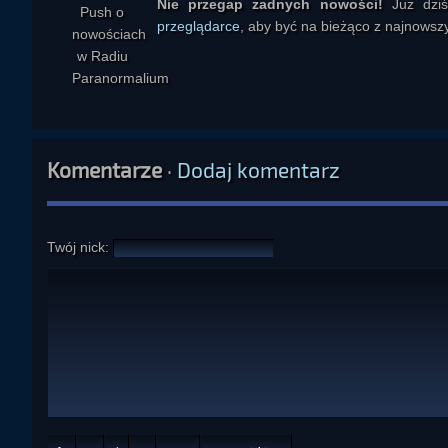
Nie przegap żadnych nowości!
Już dzi
przeglądarce
, aby być na bieżąco z najnowszy
Komentarze
·
Dodaj komentarz
Twój nick: