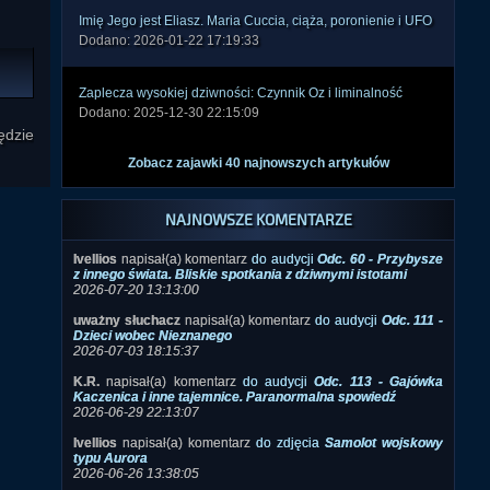
Imię Jego jest Eliasz. Maria Cuccia, ciąża, poronienie i UFO
Dodano: 2026-01-22 17:19:33
Zaplecza wysokiej dziwności: Czynnik Oz i liminalność
Dodano: 2025-12-30 22:15:09
ędzie
Zobacz zajawki 40 najnowszych artykułów
NAJNOWSZE KOMENTARZE
Ivellios
napisał(a) komentarz
do audycji
Odc. 60 - Przybysze
z innego świata. Bliskie spotkania z dziwnymi istotami
2026-07-20 13:13:00
uważny słuchacz
napisał(a) komentarz
do audycji
Odc. 111 -
Dzieci wobec Nieznanego
2026-07-03 18:15:37
K.R.
napisał(a) komentarz
do audycji
Odc. 113 - Gajówka
Kaczenica i inne tajemnice. Paranormalna spowiedź
2026-06-29 22:13:07
Ivellios
napisał(a) komentarz
do zdjęcia
Samolot wojskowy
typu Aurora
2026-06-26 13:38:05