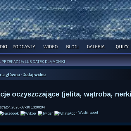
DIO
PODCASTY
WIDEO
BLOGI
GALERIA
QUIZY
ROGRAM NA NAJBLIŻSZY TYDZIEŃ
WYPRÓBUJ NASZE OFICJALNE APLIKACJE
:
PRZEKAŻ 1% LUB DATEK DLA MONIKI
ĄŻKI AUTORSTWA
A. MIAZGI
I
D. TRELI
ANORMALNEGO BLOGA
I POCZUJ SIĘ JAK REDAKTOR
ona główna
·
Dodaj wideo
je oczyszczające (jelita, wątroba, nerki
strator, 2020-07-30 13:00:04
·
Wyślij raport