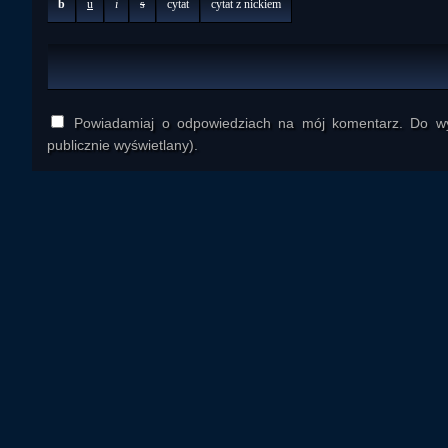
b
u
i
s
cytat
cytat z nickiem
Powiadamiaj o odpowiedziach na mój komentarz. Do wys
publicznie wyświetlany).