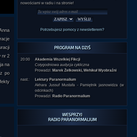
nowościami w radiu i na stronie!
(Anna
Potrzebujesz pomocy z newsletterem?
racje
racji
PROGRAM NA DZIŚ
 nr 2
20:00
Akademia Wszelkiej Fikcji
ja na
Cotygodniowa audycja cykliczna
Prowadzi:
Marek Żelkowski, Wehikuł Wyobraźni
cz po
nast.:
Lektury Paranormalium
fekty
Akhara Jussuf Mustafa - Pamiętnik jasnowidza (w
odcinkach)
Prowadzi:
Radio Paranormalium
WESPRZYJ
RADIO PARANORMALIUM