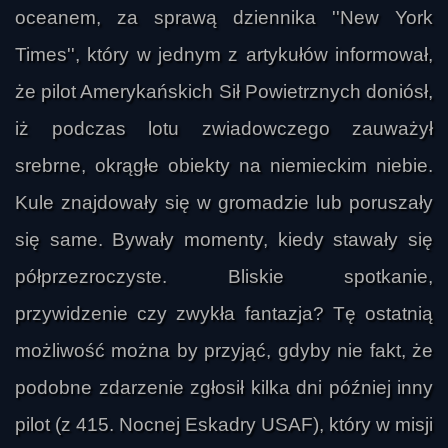
oceanem, za sprawą dziennika ''New York
Times'', który w jednym z artykułów informował,
że pilot Amerykańskich Sił Powietrznych doniósł,
iż podczas lotu zwiadowczego zauważył
srebrne, okrągłe obiekty na niemieckim niebie.
Kule znajdowały się w gromadzie lub poruszały
się same. Bywały momenty, kiedy stawały się
półprzezroczyste. Bliskie spotkanie,
przywidzenie czy zwykła fantazja? Tę ostatnią
możliwość można by przyjąć, gdyby nie fakt, że
podobne zdarzenie zgłosił kilka dni później inny
pilot (z 415. Nocnej Eskadry USAF), który w misji