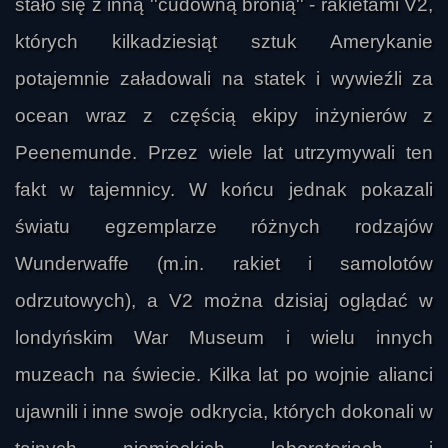
stało się z inną ''cudowną bronią'' - rakietami V2,
których kilkadziesiąt sztuk Amerykanie
potajemnie załadowali na statek i wywieźli za
ocean wraz z częścią ekipy inżynierów z
Peenemunde. Przez wiele lat utrzymywali ten
fakt w tajemnicy. W końcu jednak pokazali
światu egzemplarze różnych rodzajów
Wunderwaffe (m.in. rakiet i samolotów
odrzutowych), a V2 można dzisiaj oglądać w
londyńskim War Museum i wielu innych
muzeach na świecie. Kilka lat po wojnie alianci
ujawnili i inne swoje odkrycia, których dokonali w