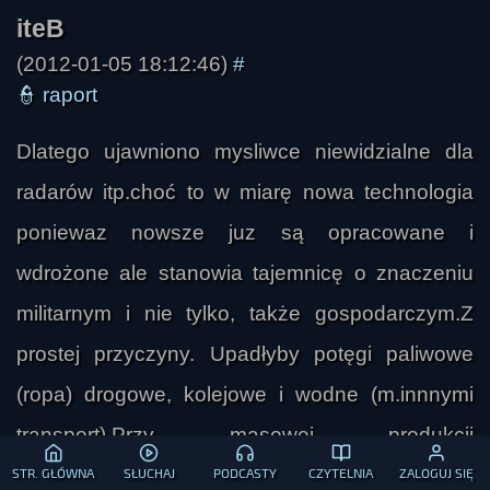
(2012-01-05 18:12:46)
#
👮
raport
Dlatego ujawniono mysliwce niewidzialne dla
radarów itp.choć to w miarę nowa technologia
poniewaz nowsze juz są opracowane i
wdrożone ale stanowia tajemnicę o znaczeniu
militarnym i nie tylko, także gospodarczym.Z
prostej przyczyny. Upadłyby potęgi paliwowe
(ropa) drogowe, kolejowe i wodne (m.innnymi
transport).Przy masowej produkcji
antygrawitcyjnych spodków nie potrzebne
STR. GŁÓWNA
SŁUCHAJ
PODCASTY
CZYTELNIA
ZALOGUJ SIĘ