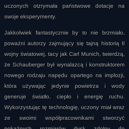
uczonych otzrymała państwowe dotacje na
swoje eksperymenty.
Jakkolwiek fantastycznie by to nie brzmiało,
poważni autorzy zajmujący się tajną historią II
wojny światowej, tacy jak Carl Munich, twierdzą,
że Schauberger był wynalazcą i konstruktorem
nowego rodzaju napędu opartego na implozji,
która używając jedynie powietrza i wody
generuje światło, ciepło i energię ruchu.
Wykorzystując tę technologię, uczony miał wraz
ze swoimi współpracownikami stworzyć
pokaźnych rozmiarów dysk zdolny do