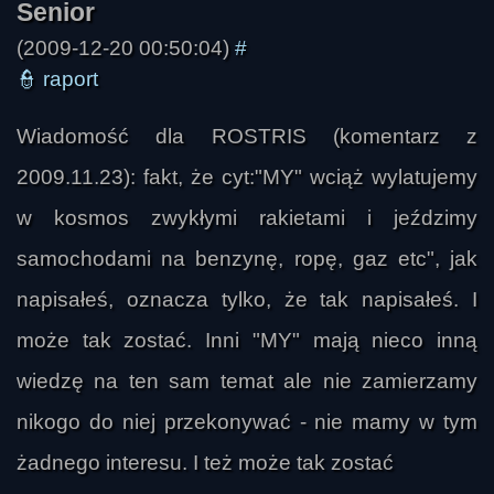
niecierpliwy
(2009-12-20 00:50:04)
#
👮
raport
Wiadomość dla ROSTRIS (komentarz z
2009.11.23): fakt, że cyt:"MY" wciąż wylatujemy
w kosmos zwykłymi rakietami i jeździmy
samochodami na benzynę, ropę, gaz etc", jak
napisałeś, oznacza tylko, że tak napisałeś. I
może tak zostać. Inni "MY" mają nieco inną
wiedzę na ten sam temat ale nie zamierzamy
nikogo do niej przekonywać - nie mamy w tym
żadnego interesu. I też może tak zostać