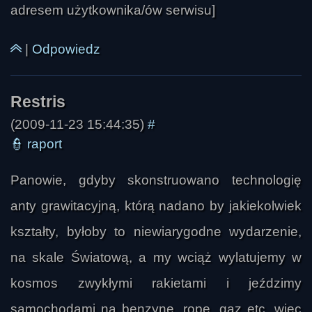
adresem użytkownika/ów serwisu]
|
Odpowiedz
(2009-11-23 15:44:35)
#
dD
👮
raport
Panowie, gdyby skonstruowano technologię
anty grawitacyjną, którą nadano by jakiekolwiek
kształty, byłoby to niewiarygodne wydarzenie,
na skale Światową, a my wciąż wylatujemy w
kosmos zwykłymi rakietami i jeździmy
samochodami na benzynę, ropę, gaz etc. więc