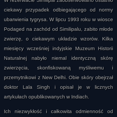
W rezerwacie Similipal zaobserwowano ostatnio
ciekawy przypadek odbiegającego od normy
ubarwienia tygrysa. W lipcu 1993 roku w wiosce
Podaged na zachód od Similipalu, zabito młode
zwierzę, o ciekawym układzie wzorów. Kilka
miesięcy wcześniej indyjskie Muzeum Historii
Naturalnej nabyło niemal identyczną skórę
zwierzęcia, skonfiskowaną myśliwemu i
przemytnikowi z New Delhi. Obie skóry obejrzał
doktor Lala Singh i opisał je w licznych
artykułach opublikowanych w Indiach.
Ich niezwykłość i całkowita odmienność od