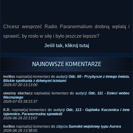
Chcesz wesprzeć Radio Paranormalium drobną wpłatą i
sprawić, by rosło w siłę i było jeszcze lepsze?
Jeśli tak, kliknij tutaj
NAJNOWSZE KOMENTARZE
Ivellios
napisał(a) komentarz
do audycji
Odc. 60 - Przybysze z innego świata.
Bliskie spotkania z dziwnymi istotami
2026-07-20 13:13:00
uważny słuchacz
napisał(a) komentarz
do audycji
Odc. 111 - Dzieci wobec
Nieznanego
2026-07-03 18:15:37
K.R.
napisał(a) komentarz
do audycji
Odc. 113 - Gajówka Kaczenica i inne
tajemnice. Paranormalna spowiedź
2026-06-29 22:13:07
Ivellios
napisał(a) komentarz
do zdjęcia
Samolot wojskowy typu Aurora