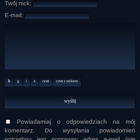
Twój nick:
E-mail:
b
u
i
s
cytat
cytat z nickiem
Powiadamiaj o odpowiedziach na mój
komentarz. Do wysyłania powiadomień
potrzebny jest poprawny adres e-mail (nie