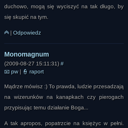
duchowo, mogą się wyciszyć na tak długo, by
slawek361
się skupić na tym.
|
Odpowiedz
(2009-08-27 15:11:31)
#
📧
pw
|
👮
raport
Mądrze mówisz :) To prawda, ludzie przesadzają
na wizerunków na kanapkach czy pierogach
przypisując temu działanie Boga...
Dworniok23
A tak apropos, popatrzcie na księżyc w pełni.