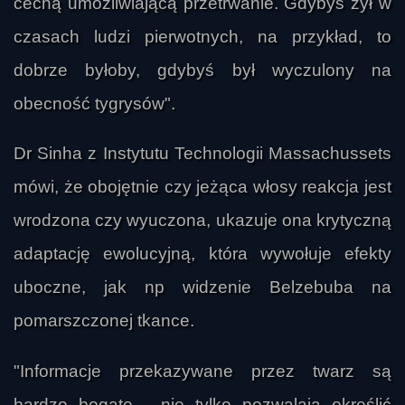
cechą umożliwiającą przetrwanie. Gdybyś żył w
czasach ludzi pierwotnych, na przykład, to
dobrze byłoby, gdybyś był wyczulony na
obecność tygrysów".
Monomagnum
Dr Sinha z Instytutu Technologii Massachussets
mówi, że obojętnie czy jeżąca włosy reakcja jest
wrodzona czy wyuczona, ukazuje ona krytyczną
adaptację ewolucyjną, która wywołuje efekty
uboczne, jak np widzenie Belzebuba na
pomarszczonej tkance.
"Informacje przekazywane przez twarz są
bardzo bogate - nie tylko pozwalają określić