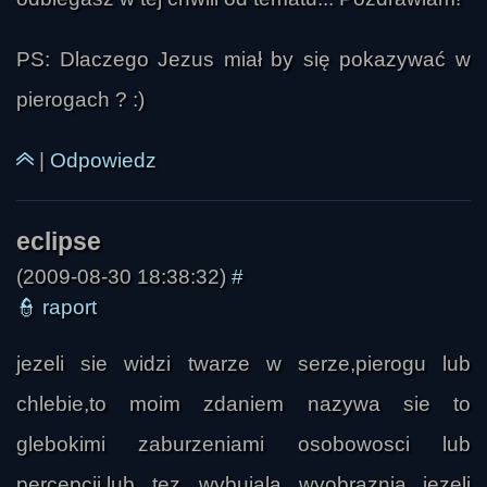
PS: Dlaczego Jezus miał by się pokazywać w
pierogach ? :)
|
Odpowiedz
(2009-08-30 18:38:32)
#
👮
raport
jezeli sie widzi twarze w serze,pierogu lub
chlebie,to moim zdaniem nazywa sie to
glebokimi zaburzeniami osobowosci lub
G.
percepcji.lub tez wybujala wyobraznia...jezeli