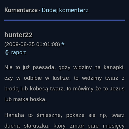
Komentarze
·
Dodaj komentarz
(2009-08-25 01:01:08)
#
👮
raport
Nie to już psesada, gdzy widziny na kanapki,
eclipse
czy w odbibie w lustrze, to widzimy twarz z
brodą lub kobecą twarz, to mówimy że to Jezus
lub matka boska.
Hahaha to śmieszne, pokaże sie np, twarz
ducha staruszka, który zmarł pare miesięcy