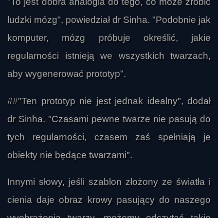
"To jest dobra analogia do tego, co może zrobić
ludzki mózg", powiedział dr Sinha. "Podobnie jak
komputer, mózg próbuje określić, jakie
regularności istnieją we wszystkich twarzach,
aby wygenerować prototyp".
##"Ten prototyp nie jest jednak idealny", dodał
dr Sinha. "Czasami pewne twarze nie pasują do
tych regularności, czasem zaś spełniają je
obiekty nie będące twarzami".
Innymi słowy, jeśli szablon złożony ze światła i
cienia daje obraz krowy pasujący do naszego
wyobrażenia twarzy, możemy odczytać takie