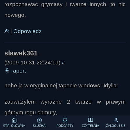
rozpoznawac grymasy i twarze innych. to nic
nowego.
|
Odpowiedz
aga
(2009-10-31 22:24:19)
#
👮
raport
hehe ja w oryginalnej tapecie windows "Idylla"
zauważylem wyrażne 2 twarze w prawym
górnym rogu chmury,
STR. GŁÓWNA
SŁUCHAJ
PODCASTY
CZYTELNIA
ZALOGUJ SIĘ
1 duża taka jakby jakiś kolos a druga taka