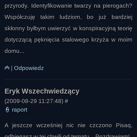
przyrody. Identyfikowanie twarzy na pierogach?
Współczuję takim ludziom, bo już bardziej
skłonny byłbym uwierzyć w konspiracyjną teorię
dotyczącą pęknięcia stalowego krzyża w moim
domu...
|
Odpowiedz
(2009-08-29 11:27:48)
#
👮
raport
A jeszcze wcześniej nic nie czczono Pisaq,
aga
odbiegasz w tej chwili od tematu... Pozdrawiam!