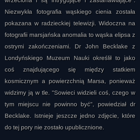
wrzeciona i są intrygujące i zastanawiające".
Niezwykła fotografia wąskiego cienia została
pokazana w radzieckiej telewizji. Widoczna na
fotografii marsjańska anomalia to wąska elipsa z
ostrymi zakończeniami. Dr John Becklake z
Londyńskiego Muzeum Nauki określił to jako
coś znajdującego się między statkiem
kosmicznym a powierzchnią Marsa, ponieważ
widzimy ją w tle. "Sowieci widzieli coś, czego w
tym miejscu nie powinno być", powiedział dr
Becklake. Istnieje jeszcze jedno zdjęcie, które
do tej pory nie zostało upublicznione.