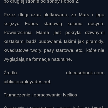
po drugiej stronie od sondy Fobos 2.
Przez długi czas plotkowano, że Mars i jego
księżyc Fobos stanowią kolonie obcych.
Powierzchnia Marsa jest pokryta dziwnymi
kształtami bądź budowlami, takimi jak piramidy,
kwadratowe twory, pasy startowe, etc., które nie
wyglądają na formacje naturalne.
Źródło: ufocasebook.com,
bibliotecapleyades.net
Tłumaczenie i opracowanie: Ivellios
Kopiowanie i umieszczanie naszych treści na łamach