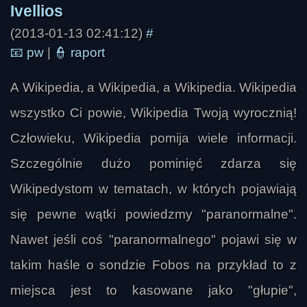
(2013-01-13 02:41:12)
#
Zamyślony
📧
pw
|
👮
raport
A Wikipedia, a Wikipedia, a Wikipedia. Wikipedia
wszystko Ci powie, Wikipedia Twoją wyrocznią!
Człowieku, Wikipedia pomija wiele informacji.
Szczególnie dużo pominięć zdarza się
Wikipedystom w tematach, w których pojawiają
się pewne wątki powiedzmy "paranormalne".
Nawet jeśli coś "paranormalnego" pojawi się w
takim haśle o sondzie Fobos na przykład to z
MłotemCzarnąHołotę!
miejsca jest to kasowane jako "głupie",