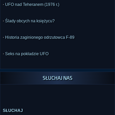
·
UFO nad Teheranem (1976 r.)
·
Ślady obcych na księżycu?
·
Historia zaginionego odrzutowca F-89
·
Seks na pokładzie UFO
SŁUCHAJ NAS
SŁUCHAJ
Potrzebujesz pomocy technicznej w słuchaniu radia lub