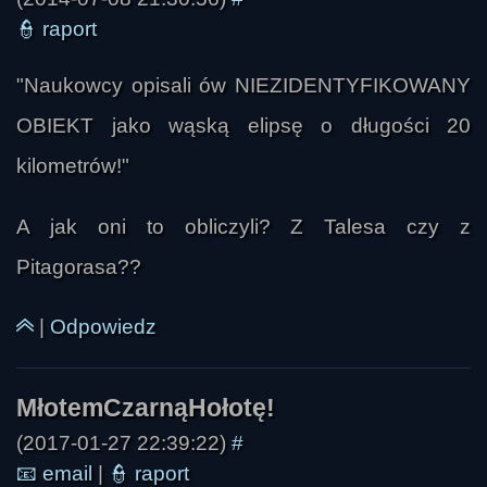
👮
raport
"Naukowcy opisali ów NIEZIDENTYFIKOWANY
OBIEKT jako wąską elipsę o długości 20
kilometrów!"
A jak oni to obliczyli? Z Talesa czy z
Pitagorasa??
|
Odpowiedz
(2017-01-27 22:39:22)
#
📧
email
|
👮
raport