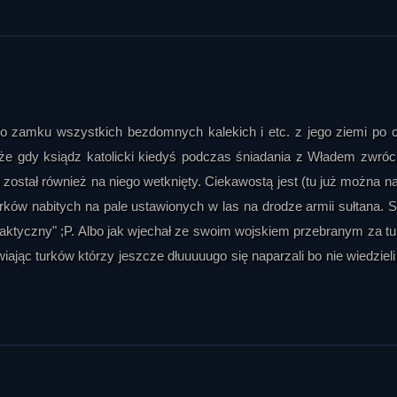
t do zamku wszystkich bezdomnych kalekich i etc. z jego ziemi po
 że gdy ksiądz katolicki kiedyś podczas śniadania z Władem zwróc
ostał również na niego wetknięty. Ciekawostą jest (tu już można na
 turków nabitych na pale ustawionych w las na drodze armii sułtana. S
 taktyczny" ;P. Albo jak wjechał ze swoim wojskiem przebranym za t
iając turków którzy jeszcze dłuuuuugo się naparzali bo nie wiedzieli