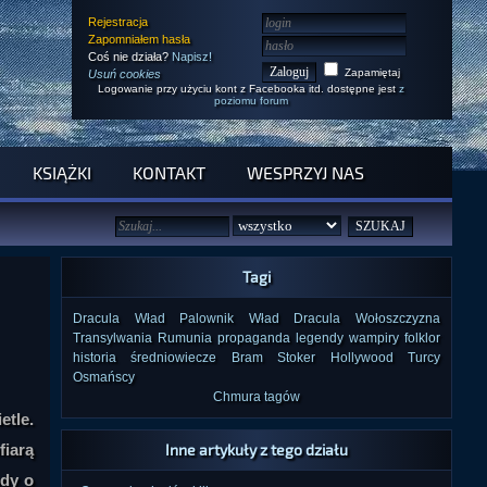
Rejestracja
Zapomniałem hasła
Coś nie działa?
Napisz!
Zapamiętaj
Usuń cookies
Logowanie przy użyciu kont z Facebooka itd. dostępne jest
z
poziomu forum
KSIĄŻKI
KONTAKT
WESPRZYJ NAS
Tagi
Dracula
Wład Palownik
Wład Dracula
Wołoszczyzna
Transylwania
Rumunia
propaganda
legendy
wampiry
folklor
historia
średniowiecze
Bram Stoker
Hollywood
Turcy
Osmańscy
Chmura tagów
tle.
fiarą
Inne artykuły z tego działu
ndy o