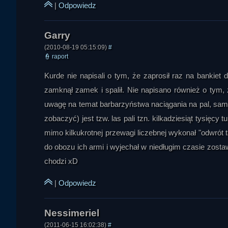
|
Odpowiedz
wilkołaczek
(2010-08-19 05:15:09)
#
👮
raport
Kurde nie napisali o tym, że zaprosił raz na bankie
zamknął zamek i spalił. Nie napisano również o tym,
uwagę na temat barbarzyństwa naciągania na pal, sam z
zobaczyć) jest tzw. las pali tzn. kilkadziesiąt tysięcy
mimo kilkukrotnej przewagi liczebnej wykonał "odwrót
do obozu ich armi i wyjechał w niedługim czasie zostaw
chodzi xD
|
Odpowiedz
(2011-06-15 16:02:38)
#