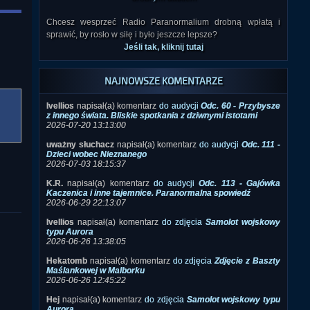
Chcesz wesprzeć Radio Paranormalium drobną wpłatą i
sprawić, by rosło w siłę i było jeszcze lepsze?
Jeśli tak, kliknij tutaj
NAJNOWSZE KOMENTARZE
Ivellios
napisał(a) komentarz
do audycji
Odc. 60 - Przybysze
z innego świata. Bliskie spotkania z dziwnymi istotami
2026-07-20 13:13:00
uważny słuchacz
napisał(a) komentarz
do audycji
Odc. 111 -
Dzieci wobec Nieznanego
2026-07-03 18:15:37
K.R.
napisał(a) komentarz
do audycji
Odc. 113 - Gajówka
Kaczenica i inne tajemnice. Paranormalna spowiedź
2026-06-29 22:13:07
Ivellios
napisał(a) komentarz
do zdjęcia
Samolot wojskowy
typu Aurora
2026-06-26 13:38:05
Hekatomb
napisał(a) komentarz
do zdjęcia
Zdjęcie z Baszty
Maślankowej w Malborku
2026-06-26 12:45:22
Hej
napisał(a) komentarz
do zdjęcia
Samolot wojskowy typu
Aurora