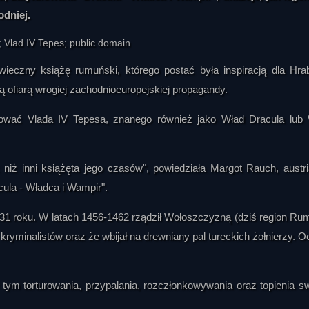
odniej.
eczny książę rumuński, którego postać była inspiracją dla Hra
ą ofiarą wrogiej zachodnioeuropejskiej propagandy.
tować Vlada IV Tepesa, znanego również jako Wład Dracula lub
k niż inni książęta jego czasów", powiedziała Margot Rauch, austr
ula - Władca i Wampir".
431 roku. W latach 1456-1462 rządził Wołoszczyzną (dziś region Rum
kryminalistów oraz że wbijał na drewniany pal tureckich żołnierzy. O
 tym torturowania, przypalania, rozczłonkowywania oraz topienia s