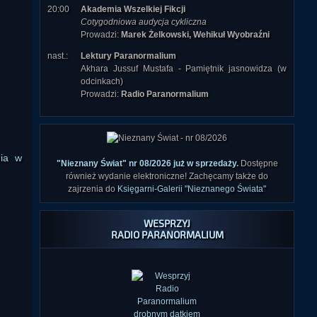
20:00
Akademia Wszelkiej Fikcji
Cotygodniowa audycja cykliczna
Prowadzi:
Marek Żelkowski, Wehikuł Wyobraźni
nast.:
Lektury Paranormalium
Akhara Jussuf Mustafa - Pamiętnik jasnowidza (w
odcinkach)
Prowadzi:
Radio Paranormalium
nia w
"Nieznany Świat" nr 08/2026 już w sprzedaży
.
Dostępne
również wydanie elektroniczne! Zachęcamy także do
zajrzenia do
Księgarni-Galerii "Nieznanego Świata"
WESPRZYJ
RADIO PARANORMALIUM