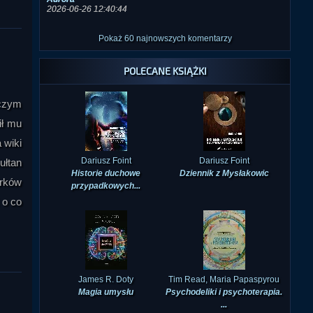
2026-06-26 12:40:44
Pokaż 60 najnowszych komentarzy
POLECANE KSIĄŻKI
 czym
ił mu
 wiki
Dariusz Foint
Dariusz Foint
ułtan
Historie duchowe
Dziennik z Mysłakowic
urków
przypadkowych...
 o co
James R. Doty
Tim Read, Maria Papaspyrou
Magia umysłu
Psychodeliki i psychoterapia.
...