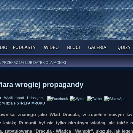
DIO
PODCASTY
WIDEO
BLOGI
GALERIA
QUIZY
ROGRAM NA NAJBLIŻSZY TYDZIEŃ
WYPRÓBUJ NASZE OFICJALNE APLIKACJE
:
PRZEKAŻ 1% LUB DATEK DLA MONIKI
ĄŻKI AUTORSTWA
A. MIAZGI
I
D. TRELI
ANORMALNEGO BLOGA
I POCZUJ SIĘ JAK REDAKTOR
fiara wrogiej propagandy
k
·
Wyślij raport
·
Udostępnij:
o w dziale
STREFA MROKU
wnika, znanego jako Wład Dracula, w zupełnie nowym świe
 książę Rumunii był nie tylko okrutnym władcą, ale także o
 zatytułowana "Dracula - Władca i Wampir", ukazuje, jak lege