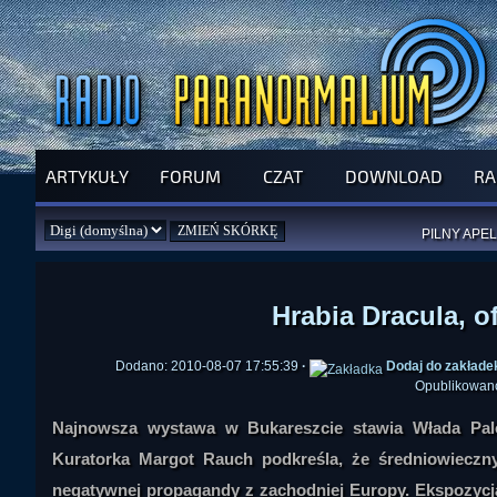
ARTYKUŁY
FORUM
CZAT
DOWNLOAD
RA
SPRAWDŹ P
JUŻ DZIŚ 
PILNY APEL
NOWE KSI
ZAŁOŻ
PAR
Hrabia Dracula, o
Dodano: 2010-08-07 17:55:39
·
Dodaj do zakłade
Opublikowan
Najnowsza wystawa w Bukareszcie stawia Włada Palo
Kuratorka Margot Rauch podkreśla, że średniowieczny
negatywnej propagandy z zachodniej Europy. Ekspozycja,