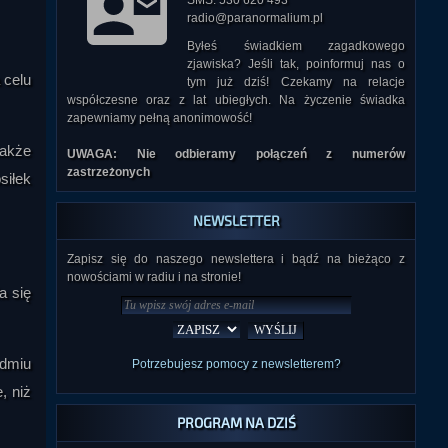
SMS: 530 620 493
radio@paranormalium.pl
Byłeś świadkiem zagadkowego
zjawiska? Jeśli tak, poinformuj nas o
 celu
tym już dziś! Czekamy na relacje
współczesne oraz z lat ubiegłych. Na życzenie świadka
zapewniamy pełną anonimowość!
także
UWAGA: Nie odbieramy połączeń z numerów
zastrzeżonych
siłek
NEWSLETTER
Zapisz się do naszego newslettera i bądź na bieżąco z
nowościami w radiu i na stronie!
a się
edmiu
Potrzebujesz pomocy z newsletterem?
, niż
PROGRAM NA DZIŚ