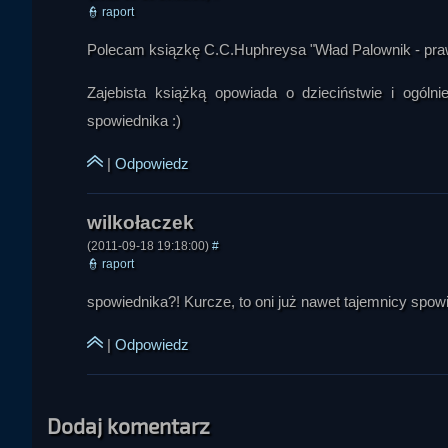
👮
raport
Polecam ksiązkę C.C.Huphreysa "Wład Palownik - prawd
Zajebista książką opowiada o dzieciństwie i ogólni
spowiednika :)
|
Odpowiedz
(2011-09-18 19:18:00)
#
👮
raport
spowiednika?! Kurcze, to oni już nawet tajemnicy spowi
|
Odpowiedz
Dodaj komentarz