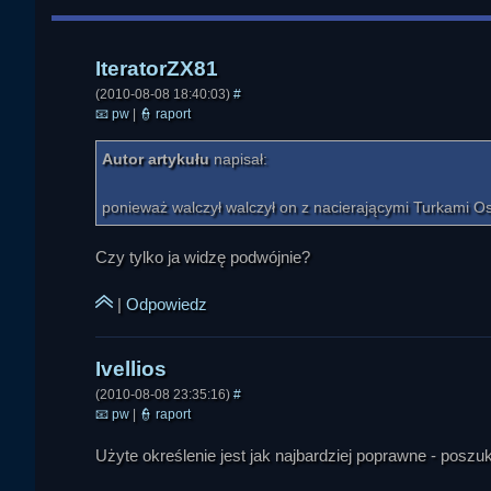
Garry
(2010-08-08 18:40:03)
#
📧
pw
|
👮
raport
Autor artykułu
napisał:
ponieważ walczył walczył on z nacierającymi Turkami O
Czy tylko ja widzę podwójnie?
|
Odpowiedz
Nessimeriel
(2010-08-08 23:35:16)
#
📧
pw
|
👮
raport
Użyte określenie jest jak najbardziej poprawne - poszu