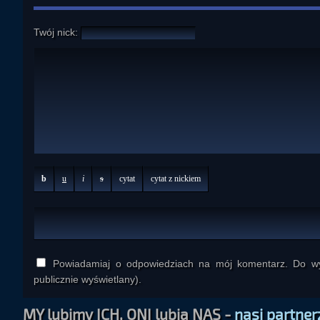
Twój nick:
b
u
i
s
cytat
cytat z nickiem
Powiadamiaj o odpowiedziach na mój komentarz. Do wys
publicznie wyświetlany).
MY lubimy ICH, ONI lubią NAS -
nasi partner