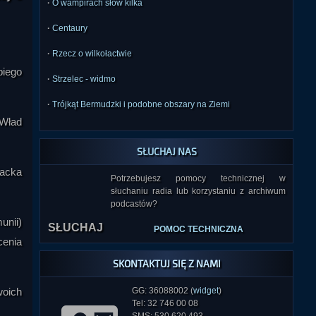
·
O wampirach słów kilka
·
Centaury
·
Rzecz o wilkołactwie
biego
·
Strzelec - widmo
·
Trójkąt Bermudzki i podobne obszary na Ziemi
 Wład
SŁUCHAJ NAS
iacka
Potrzebujesz pomocy technicznej w
słuchaniu radia lub korzystaniu z archiwum
SŁUCHAJ
podcastów?
unii)
POMOC TECHNICZNA
cenia
SKONTAKTUJ SIĘ Z NAMI
woich
GG: 36088002 (
widget
)
Tel: 32 746 00 08