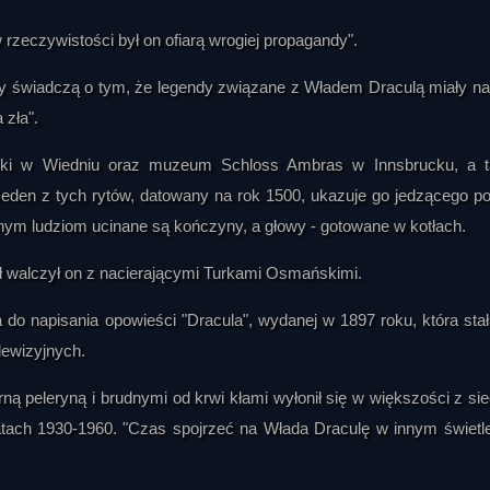
rzeczywistości był on ofiarą wrogiej propagandy".
y świadczą o tym, że legendy związane z Władem Draculą miały na
 zła".
tuki w Wiedniu oraz muzeum Schloss Ambras w Innsbrucku, a 
eden z tych rytów, datowany na rok 1500, ukazuje go jedzącego po
innym ludziom ucinane są kończyny, a głowy - gotowane w kotłach.
 walczył on z nacierającymi Turkami Osmańskimi.
do napisania opowieści "Dracula", wydanej w 1897 roku, która stał
elewizyjnych.
rną peleryną i brudnymi od krwi kłami wyłonił się w większości z si
latach 1930-1960. "Czas spojrzeć na Włada Draculę w innym świetle