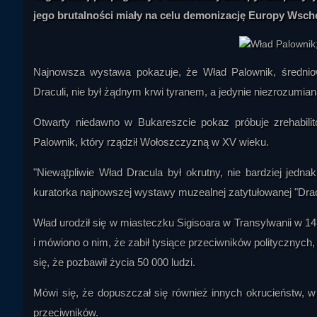
jego brutalności miały na celu demonizację Europy Wsch
Najnowsza wystawa pokazuje, że Wład Palownik, średniowi
Draculi, nie był żądnym krwi tyranem, a jedynie niezrozumian
Otwarty niedawno w Bukareszcie pokaz próbuje zrehabili
Palownik, który rządził Wołoszczyzną w XV wieku.
"Niewątpliwie Wład Dracula był okrutny, nie bardziej jedna
kuratorka najnowszej wystawy muzealnej zatytułowanej "Drac
Wład urodził się w miasteczku Sigisoara w Transylwanii w 1
i mówiono o nim, że zabił tysiące przeciwników politycznych, 
się, że pozbawił życia 50 000 ludzi.
Mówi się, że dopuszczał się również innych okrucieństw, w
przeciwników.