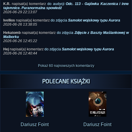
Nieznanego
2026-07-03 18:15:37
K.R.
napisał(a) komentarz
do audycji
Odc. 113 - Gajówka Kaczenica i inne
tajemnice. Paranormalna spowiedź
2026-06-29 22:13:07
Ivellios
napisał(a) komentarz
do zdjęcia
Samolot wojskowy typu Aurora
2026-06-26 13:38:05
Hekatomb
napisał(a) komentarz
do zdjęcia
Zdjęcie z Baszty Maślankowej w
Malborku
2026-06-26 12:45:22
Hej
napisał(a) komentarz
do zdjęcia
Samolot wojskowy typu Aurora
2026-06-26 12:40:44
Pokaż 60 najnowszych komentarzy
POLECANE KSIĄŻKI