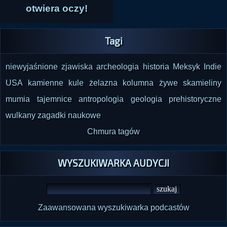
otwiera oczy!
Tagi
niewyjaśnione zjawiska
archeologia
historia
Meksyk
Indie
USA
kamienne kule
żelazna kolumna
żywe skamieliny
mumia
tajemnice
antropologia
geologia
prehistoryczne
wulkany
zagadki naukowe
Chmura tagów
WYSZUKIWARKA AUDYCJI
Zaawansowana wyszukiwarka podcastów