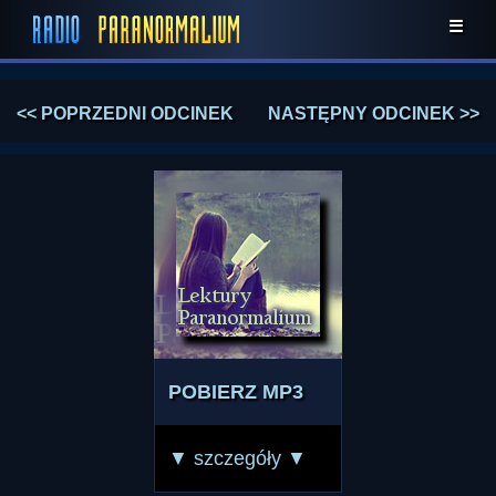
☰
<< POPRZEDNI ODCINEK
NASTĘPNY ODCINEK >>
POBIERZ MP3
▼ szczegóły ▼