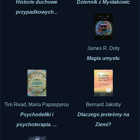
Dariusz Foint
Dariusz Foint
Historie duchowe
Dziennik z Mysłakowic
przypadkowych...
James R. Doty
Magia umysłu
Tim Read, Maria Papaspyrou
Bernard Jakoby
Psychodeliki i
Dlaczego jesteśmy na
psychoterapia. ...
Ziemi?