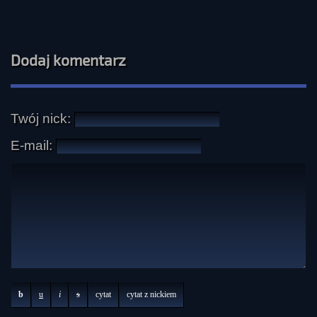
Dodaj komentarz
Twój nick:
E-mail:
b
u
i
s
cytat
cytat z nickiem