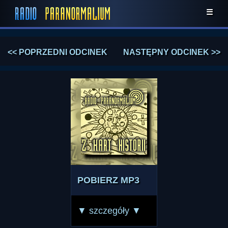
☰
<< POPRZEDNI ODCINEK
NASTĘPNY ODCINEK >>
POBIERZ MP3
▼ szczegóły ▼