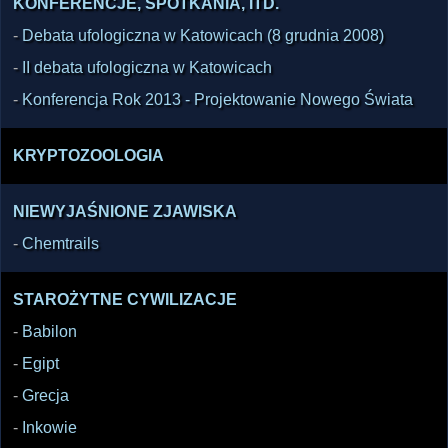
KONFERENCJE, SPOTKANIA, ITD.
-
Debata ufologiczna w Katowicach (8 grudnia 2008)
-
II debata ufologiczna w Katowicach
-
Konferencja Rok 2013 - Projektowanie Nowego Świata
KRYPTOZOOLOGIA
NIEWYJAŚNIONE ZJAWISKA
-
Chemtrails
STAROŻYTNE CYWILIZACJE
-
Babilon
-
Egipt
-
Grecja
-
Inkowie