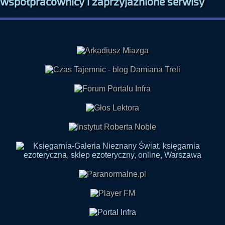
współpracownicy i zaprzyjaźnione serwisy