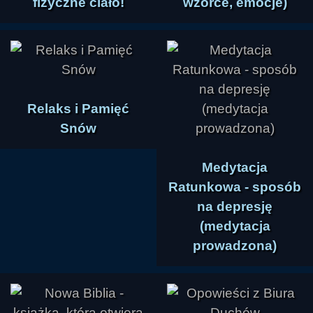
fizyczne ciało!
wzorce, emocje)
Relaks i Pamięć
Snów
Medytacja
Ratunkowa - sposób
na depresję
(medytacja
prowadzona)